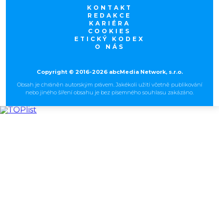
KONTAKT
REDAKCE
KARIÉRA
COOKIES
ETICKÝ KODEX
O NÁS
Copyright © 2016-2026 abcMedia Network, s.r.o.
Obsah je chráněn autorským právem. Jakékoli užití včetně publikování
nebo jiného šíření obsahu je bez písemného souhlasu zakázáno.