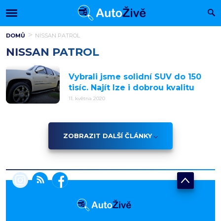
DOMŮ
NISSAN PATROL
NISSAN PATROL
Vybrali jsme solidní SUV do 150
tisíc. Najít lze i dobrou kvalitu
11. května 2020
ZOBRAZIT DALŠÍ ČLÁNKY