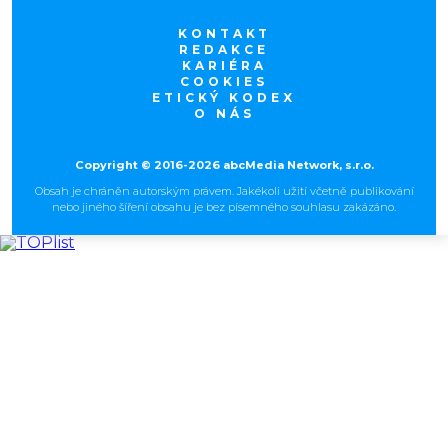
KONTAKT
REDAKCE
KARIÉRA
COOKIES
ETICKÝ KODEX
O NÁS
Copyright © 2016-2026 abcMedia Network, s.r.o.
Obsah je chráněn autorským právem. Jakékoli užití včetně publikování
nebo jiného šíření obsahu je bez písemného souhlasu zakázáno.