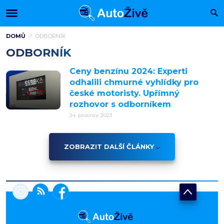
DOMŮ
ODBORNÍK
ODBORNÍK
Ceny benzínu 2024: Experti
odhalili chmurné vyhlídky pro
české motoristy. Upřímný
rozhovor s odborníkem
24. prosince 2023
ZOBRAZIT DALŠÍ ČLÁNKY