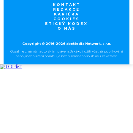
KONTAKT
REDAKCE
KARIÉRA
COOKIES
ETICKÝ KODEX
O NÁS
Copyright © 2016-2026 abcMedia Network, s.r.o.
Obsah je chráněn autorským právem. Jakékoli užití včetně publikování
nebo jiného šíření obsahu je bez písemného souhlasu zakázáno.