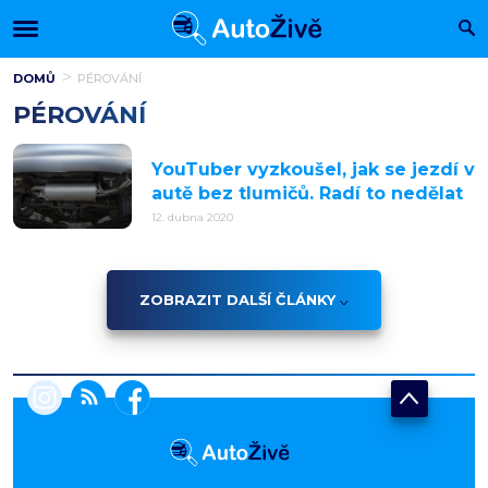
DOMŮ
PÉROVÁNÍ
PÉROVÁNÍ
YouTuber vyzkoušel, jak se jezdí v
autě bez tlumičů. Radí to nedělat
12. dubna 2020
ZOBRAZIT DALŠÍ ČLÁNKY