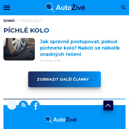
DOMŮ
PÍCHLÉ KOLO
PÍCHLÉ KOLO
Jak správně postupovat, pokud
píchnete kolo? Nabízí se několik
snadných řešení
11. května 2021
ZOBRAZIT DALŠÍ ČLÁNKY