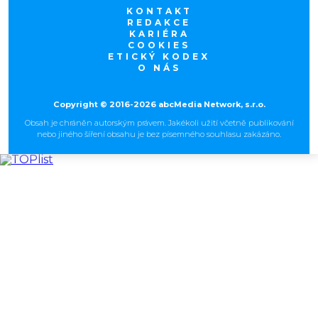
KONTAKT
REDAKCE
KARIÉRA
COOKIES
ETICKÝ KODEX
O NÁS
Copyright © 2016-2026 abcMedia Network, s.r.o.
Obsah je chráněn autorským právem. Jakékoli užití včetně publikování
nebo jiného šíření obsahu je bez písemného souhlasu zakázáno.