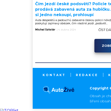
Čím jezdí české podsvětí? Policie t
prodává zabavená auta za hubičku
si jedno nekoupí, prohloupí
Auta desperátů a padouchů zabavená českou policií někd
poskytují zajímavý obrázek, čím vlastně jezdí „podsvět...
ČÍST D
Michal Sztolár
|
4. dubna 2024
ZOBR
KONTAKT
REDAKCE
Copyright 
Obsah je ch
šíření obsa