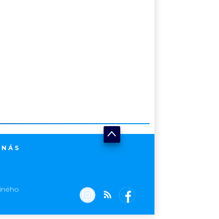
 NÁS
jiného