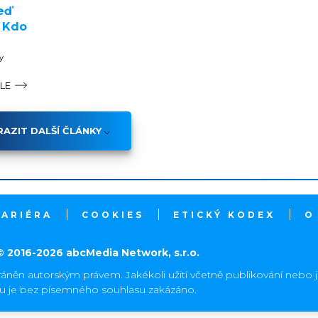
eď
. Kdo
y
ÁLE
AZIT DALŠÍ ČLÁNKY
KARIÉRA
COOKIES
ETICKÝ KODEX
O
© 2016-2026 abcMedia Network, s.r.o.
ráněn autorským právem. Jakékoli užití včetně publikování nebo 
hu je bez písemného souhlasu zakázáno.