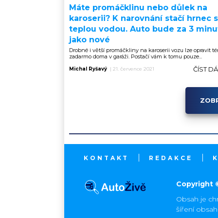
Máte promáčklinu nebo důlek na
karoserii? K narovnání stačí hrnec s
teplou vodou. Auto bude za 3 minu
jako nové
Drobné i větší promáčkliny na karoserii vozu lze opravit t
zadarmo doma v garáži. Postačí vám k tomu pouze...
ČÍST D
Michal Ryšavý
|
21. července 2021
ZOBR
KONTAKT
REDAKCE
Copyright 
Obsah je ch
šíření obsa