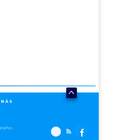
 NÁS
jiného