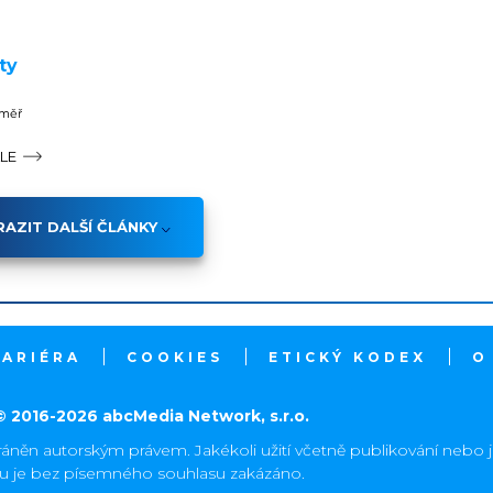
ty
éměř
ÁLE
AZIT DALŠÍ ČLÁNKY
KARIÉRA
COOKIES
ETICKÝ KODEX
O
© 2016-2026 abcMedia Network, s.r.o.
ráněn autorským právem. Jakékoli užití včetně publikování nebo 
hu je bez písemného souhlasu zakázáno.