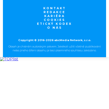
KONTAKT
REDAKCE
KARIÉRA
COOKIES
ETICKÝ KODEX
O NÁS
Copyright © 2016-2026 abcMedia Network, s.r.o.
Obsah je chráněn autorským právem. Jakékoli užití včetně publikování
nebo jiného šíření obsahu je bez písemného souhlasu zakázáno.