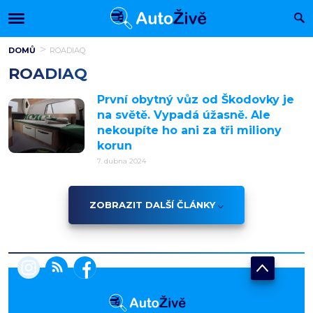
DOMŮ
ROADIAQ
ROADIAQ
První obytný vůz od Škodovky je
na světě. Vypadá úžasně. Ale
nekoupíte ho ani za tři miliony
korun
7. dubna 2024
ZOBRAZIT DALŠÍ ČLÁNKY