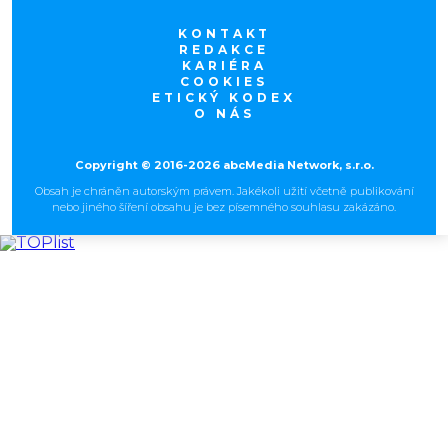
KONTAKT
REDAKCE
KARIÉRA
COOKIES
ETICKÝ KODEX
O NÁS
Copyright © 2016-2026 abcMedia Network, s.r.o.
Obsah je chráněn autorským právem. Jakékoli užití včetně publikování
nebo jiného šíření obsahu je bez písemného souhlasu zakázáno.