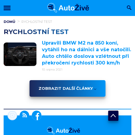
DOMŮ
RYCHLOSTNÍ TEST
RYCHLOSTNÍ TEST
Upravili BMW M2 na 850 koní,
vytáhli ho na dálnici a vše natočili.
Auto chtělo doslova vzlétnout při
překročení rychlosti 300 km/h
10. srpna 2021
ZOBRAZIT DALŠÍ ČLÁNKY