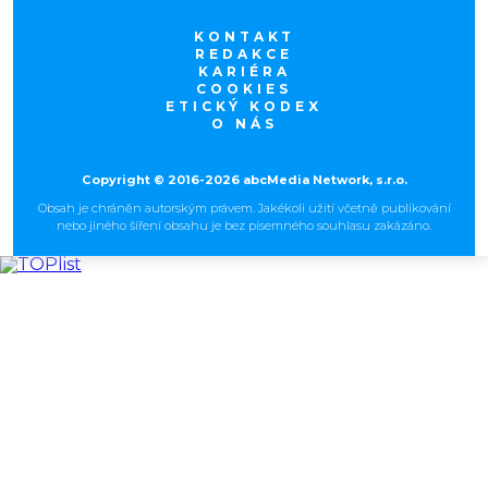
KONTAKT
REDAKCE
KARIÉRA
COOKIES
ETICKÝ KODEX
O NÁS
Copyright © 2016-2026 abcMedia Network, s.r.o.
Obsah je chráněn autorským právem. Jakékoli užití včetně publikování
nebo jiného šíření obsahu je bez písemného souhlasu zakázáno.