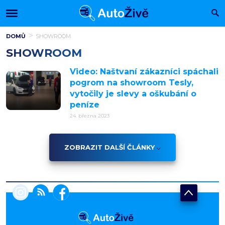
DOMŮ
SHOWROOM
SHOWROOM
Video: Naštvaní zákazníci spáchali
pogrom na showroom Tesly,
vytočily je slevy a oškubání o
peníze
24. března 2023
ZOBRAZIT DALŠÍ ČLÁNKY