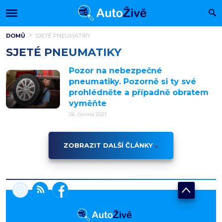
DOMŮ
SJETÉ PNEUMATIKY
SJETÉ PNEUMATIKY
Pozor na nebezpečné
pneumatiky. Pozorně si ty své
prohlédněte a případně obratem
vyměňte
26. června 2021
ZOBRAZIT DALŠÍ ČLÁNKY