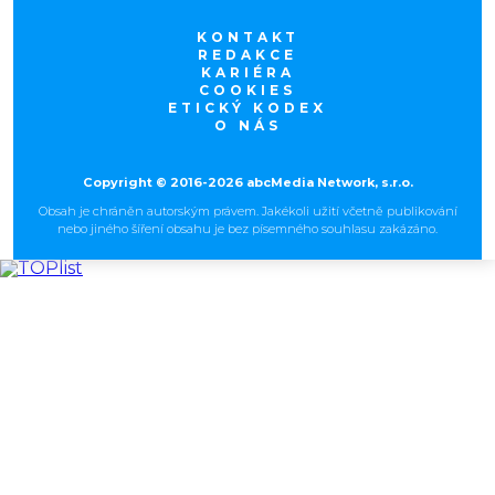
KONTAKT
REDAKCE
KARIÉRA
COOKIES
ETICKÝ KODEX
O NÁS
Copyright © 2016-2026 abcMedia Network, s.r.o.
Obsah je chráněn autorským právem. Jakékoli užití včetně publikování
nebo jiného šíření obsahu je bez písemného souhlasu zakázáno.