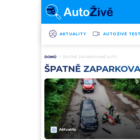
AKTUALITY
AUTOŽIVĚ TES
DOMŮ
ŠPATNĚ ZAPARKOVANÉ AUTO
ŠPATNĚ ZAPARKOV
Aktuality