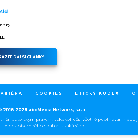
siči
aniž by
ÁLE
AZIT DALŠÍ ČLÁNKY
KARIÉRA
COOKIES
ETICKÝ KODEX
O
© 2016-2026 abcMedia Network, s.r.o.
ráněn autorským právem. Jakékoli užití včetně publikování nebo 
hu je bez písemného souhlasu zakázáno.