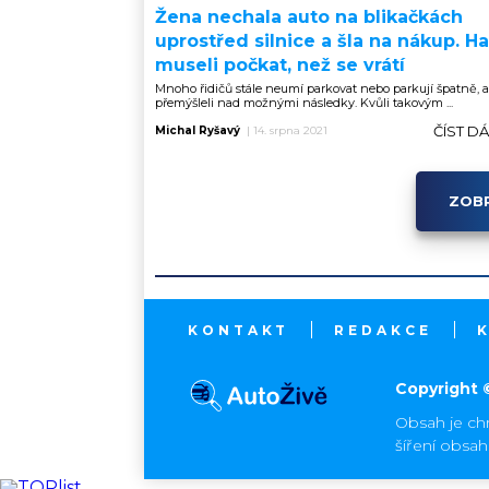
Žena nechala auto na blikačkách
uprostřed silnice a šla na nákup. Ha
museli počkat, než se vrátí
Mnoho řidičů stále neumí parkovat nebo parkují špatně, 
přemýšleli nad možnými následky. Kvůli takovým ...
ČÍST D
Michal Ryšavý
|
14. srpna 2021
ZOBR
KONTAKT
REDAKCE
Copyright 
Obsah je ch
šíření obsa