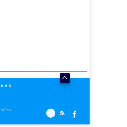
 NÁS
jiného