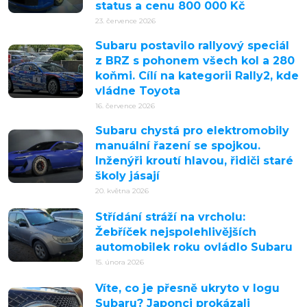
status a cenu 800 000 Kč
23. července 2026
Subaru postavilo rallyový speciál
z BRZ s pohonem všech kol a 280
koňmi. Cílí na kategorii Rally2, kde
vládne Toyota
16. července 2026
Subaru chystá pro elektromobily
manuální řazení se spojkou.
Inženýři kroutí hlavou, řidiči staré
školy jásají
20. května 2026
Střídání stráží na vrcholu:
Žebříček nejspolehlivějších
automobilek roku ovládlo Subaru
15. února 2026
Víte, co je přesně ukryto v logu
Subaru? Japonci prokázali