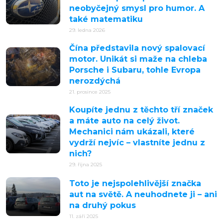
neobyčejný smysl pro humor. A
také matematiku
29. ledna 2026
Čína představila nový spalovací
motor. Unikát si maže na chleba
Porsche i Subaru, tohle Evropa
nerozdýchá
21. prosince 2025
Koupíte jednu z těchto tří značek
a máte auto na celý život.
Mechanici nám ukázali, které
vydrží nejvíc – vlastníte jednu z
nich?
29. října 2025
Toto je nejspolehlivější značka
aut na světě. A neuhodnete ji – ani
na druhý pokus
11. září 2025