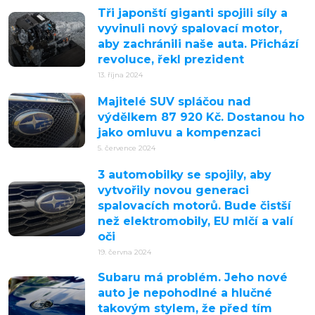
Tři japonští giganti spojili síly a
vyvinuli nový spalovací motor,
aby zachránili naše auta. Přichází
revoluce, řekl prezident
13. října 2024
Majitelé SUV spláčou nad
výdělkem 87 920 Kč. Dostanou ho
jako omluvu a kompenzaci
5. července 2024
3 automobilky se spojily, aby
vytvořily novou generaci
spalovacích motorů. Bude čistší
než elektromobily, EU mlčí a valí
oči
19. června 2024
Subaru má problém. Jeho nové
auto je nepohodlné a hlučné
takovým stylem, že před tím