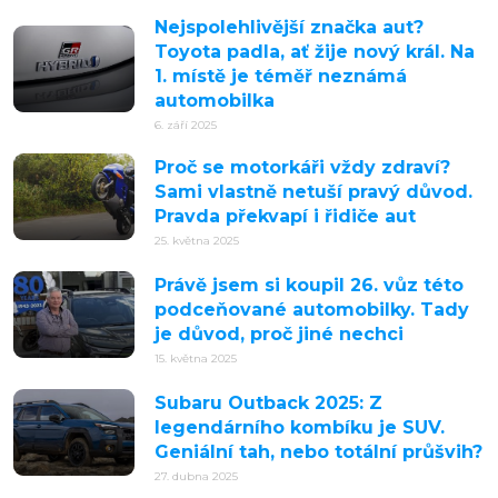
Nejspolehlivější značka aut?
Toyota padla, ať žije nový král. Na
1. místě je téměř neznámá
automobilka
6. září 2025
Proč se motorkáři vždy zdraví?
Sami vlastně netuší pravý důvod.
Pravda překvapí i řidiče aut
25. května 2025
Právě jsem si koupil 26. vůz této
podceňované automobilky. Tady
je důvod, proč jiné nechci
15. května 2025
Subaru Outback 2025: Z
legendárního kombíku je SUV.
Geniální tah, nebo totální průšvih?
27. dubna 2025