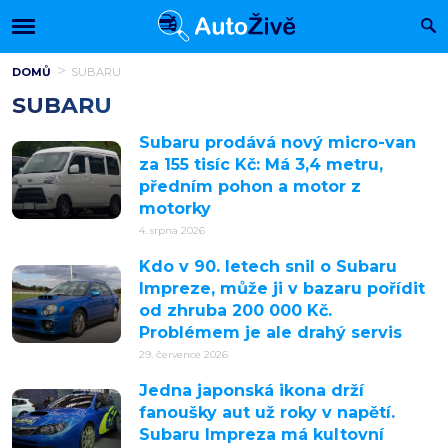
DOMŮ
SUBARU
SUBARU
Subaru prodává nový micro-van
za 155 tisíc Kč: Má 3,4 metru,
předním pohon a motor z
motorky
4. srpna 2026
Kdo v 90. letech snil o Subaru
Impreze, může ji v bazaru pořídit
od zhruba 200 000 Kč.
Problémem je ale drahý servis
29. července 2026
Jedna japonská ikona drží
fanoušky aut už roky v napětí.
Subaru Impreza má kultovní