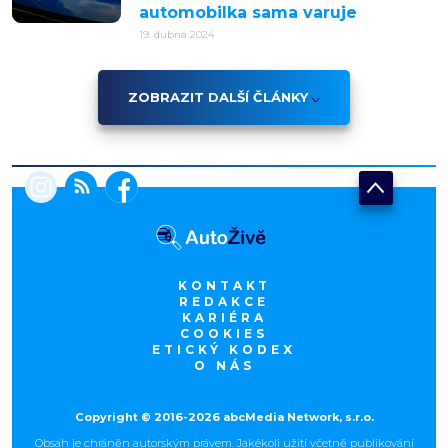
automobilka sama varuje
19. dubna 2024
ZOBRAZIT DALŠÍ ČLÁNKY
KONTAKT
REDAKCE
KARIÉRA
COOKIES
ETICKÝ KODEX
O NÁS
Copyright © 2016-2026 abcMedia Network, s.r.o.
Obsah je chráněn autorským právem. Jakékoli užití včetně publikování