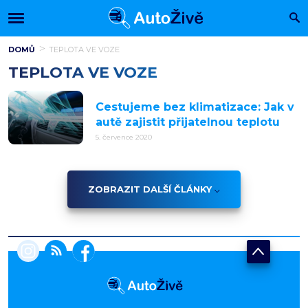
DOMŮ
TEPLOTA VE VOZE
TEPLOTA VE VOZE
Cestujeme bez klimatizace: Jak v
autě zajistit přijatelnou teplotu
5. července 2020
ZOBRAZIT DALŠÍ ČLÁNKY