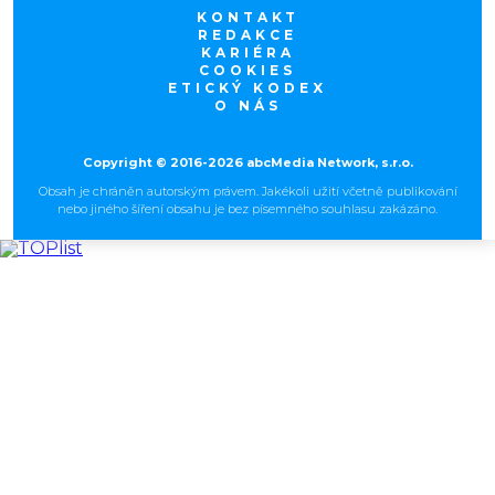
KONTAKT
REDAKCE
KARIÉRA
COOKIES
ETICKÝ KODEX
O NÁS
Copyright © 2016-2026 abcMedia Network, s.r.o.
Obsah je chráněn autorským právem. Jakékoli užití včetně publikování
nebo jiného šíření obsahu je bez písemného souhlasu zakázáno.