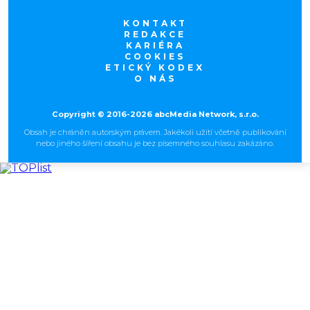
KONTAKT
REDAKCE
KARIÉRA
COOKIES
ETICKÝ KODEX
O NÁS
Copyright © 2016-2026 abcMedia Network, s.r.o.
Obsah je chráněn autorským právem. Jakékoli užití včetně publikování
nebo jiného šíření obsahu je bez písemného souhlasu zakázáno.