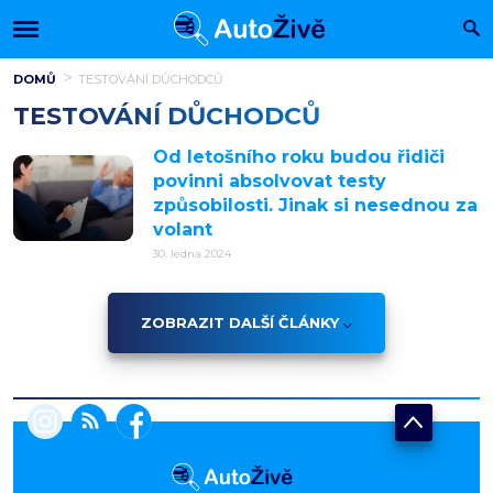
DOMŮ
TESTOVÁNÍ DŮCHODCŮ
TESTOVÁNÍ DŮCHODCŮ
Od letošního roku budou řidiči
povinni absolvovat testy
způsobilosti. Jinak si nesednou za
volant
30. ledna 2024
ZOBRAZIT DALŠÍ ČLÁNKY