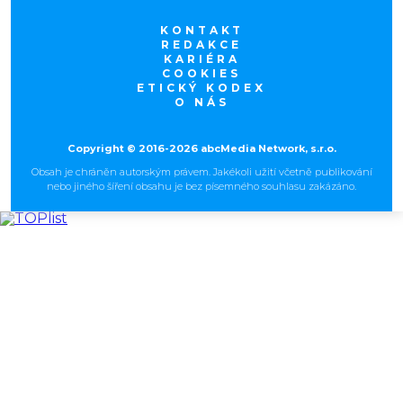
KONTAKT
REDAKCE
KARIÉRA
COOKIES
ETICKÝ KODEX
O NÁS
Copyright © 2016-2026 abcMedia Network, s.r.o.
Obsah je chráněn autorským právem. Jakékoli užití včetně publikování
nebo jiného šíření obsahu je bez písemného souhlasu zakázáno.