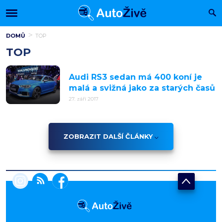
DOMŮ
TOP
TOP
Audi RS3 sedan má 400 koní je
malá a svižná jako za starých časů
27. září 2017
ZOBRAZIT DALŠÍ ČLÁNKY