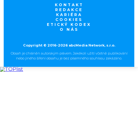
KONTAKT
REDAKCE
KARIÉRA
COOKIES
ETICKÝ KODEX
O NÁS
Copyright © 2016-2026 abcMedia Network, s.r.o.
Obsah je chráněn autorským právem. Jakékoli užití včetně publikování
nebo jiného šíření obsahu je bez písemného souhlasu zakázáno.