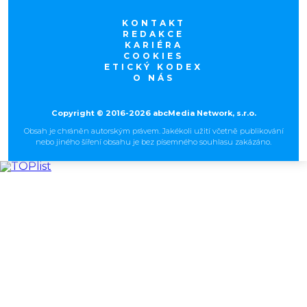
KONTAKT
REDAKCE
KARIÉRA
COOKIES
ETICKÝ KODEX
O NÁS
Copyright © 2016-2026 abcMedia Network, s.r.o.
Obsah je chráněn autorským právem. Jakékoli užití včetně publikování
nebo jiného šíření obsahu je bez písemného souhlasu zakázáno.