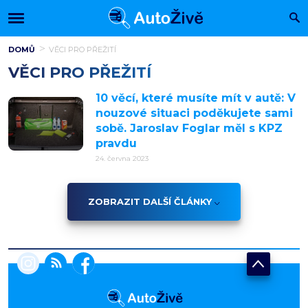
DOMŮ
VĚCI PRO PŘEŽITÍ
VĚCI PRO PŘEŽITÍ
10 věcí, které musíte mít v autě: V
nouzové situaci poděkujete sami
sobě. Jaroslav Foglar měl s KPZ
pravdu
24. června 2023
ZOBRAZIT DALŠÍ ČLÁNKY