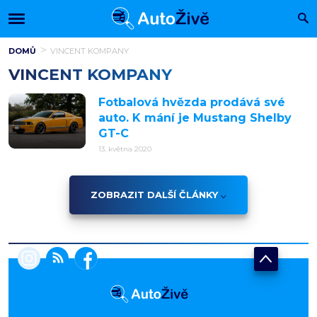
DOMŮ
VINCENT KOMPANY
VINCENT KOMPANY
Fotbalová hvězda prodává své
auto. K mání je Mustang Shelby
GT-C
13. května 2020
ZOBRAZIT DALŠÍ ČLÁNKY