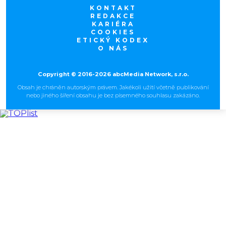
KONTAKT
REDAKCE
KARIÉRA
COOKIES
ETICKÝ KODEX
O NÁS
Copyright © 2016-2026 abcMedia Network, s.r.o.
Obsah je chráněn autorským právem. Jakékoli užití včetně publikování
nebo jiného šíření obsahu je bez písemného souhlasu zakázáno.