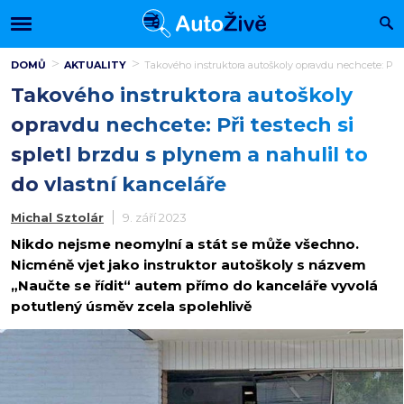
DOMŮ
AKTUALITY
Takového instruktora autoškoly opravdu nechcete: Při t
Takového instruktora autoškoly
opravdu nechcete: Při testech si
spletl brzdu s plynem a nahulil to
do vlastní kanceláře
Michal Sztolár
9. září 2023
Nikdo nejsme neomylní a stát se může všechno.
Nicméně vjet jako instruktor autoškoly s názvem
„Naučte se řídit“ autem přímo do kanceláře vyvolá
potutlený úsměv zcela spolehlivě