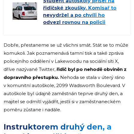
Student autoškoly přišel na
řidičské zkoušky. Komisař to
nevydržel a po chvíli ho
odvezl rovnou na policii
Dobře, přestaneme se už všichni smát. Stát se to může
komukoli. Jak poznamenává tamní tisk a také zpráva
policejního oddělení v Lakewoodu na sociální síti X,
dříve nazývané Twitter,
řidič byl po nehodě obviněn z
dopravního přestupku.
Nehoda se stala v úterý ráno
v komunitní autoškole, 2099 Wadsworth Boulevard. V
autoškole byl údajně zaměstnán teprve druhý den, a
majitel se odmítl vyjádřit, jestli si v zaměstnaneckém
poměru zůstane i nadále.
Instruktorem druhý den, a