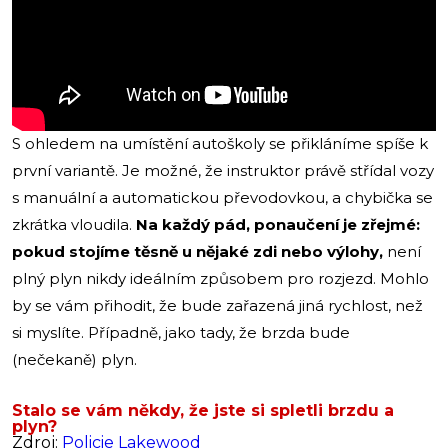
S ohledem na umístění autoškoly se přikláníme spíše k
první variantě. Je možné, že instruktor právě střídal vozy
s manuální a automatickou převodovkou, a chybička se
zkrátka vloudila.
Na každý pád, ponaučení je zřejmé:
pokud stojíme těsně u nějaké zdi nebo výlohy,
není
plný plyn nikdy ideálním způsobem pro rozjezd. Mohlo
by se vám přihodit, že bude zařazená jiná rychlost, než
si myslíte. Případně, jako tady, že brzda bude
(nečekaně) plyn.
Stalo se vám někdy, že jste si spletli brzdu a
plyn?
Zdroj:
Policie Lakewood