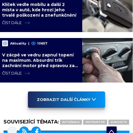
Klíček vedle mobilu a další 2
místa v autě, kde hrozí jeho
trvalé poškození a znefunkčnění
ČÍST DÁLE
Aktuality
|
10657
V zácpě ve vedru zapnul topení
na maximum. Absurdní trik
zachrání motor před opravou za
desítky tisíc
ČÍST DÁLE
ZOBRAZIT DALŠÍ ČLÁNKY
SOUVISEJÍCÍ TÉMATA:
AUTOŠKOLA
INSTRUKTOR
KURIOZITA