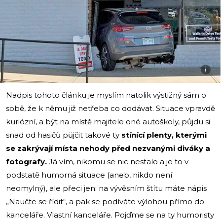
i
Nadpis tohoto článku je myslím natolik výstižný sám o
sobě, že k němu již netřeba co dodávat. Situace vpravdě
kuriózní, a být na místě majitele oné autoškoly, půjdu si
snad od hasičů půjčit takové ty
stínící plenty, kterými
se zakrývají místa nehody před nezvanými diváky a
fotografy.
Já vím, nikomu se nic nestalo a je to v
podstatě humorná situace (aneb, nikdo není
neomylný), ale přeci jen: na vývěsním štítu máte nápis
„Naučte se řídit“, a pak se podíváte výlohou přímo do
kanceláře. Vlastní kanceláře. Pojďme se na ty humoristy