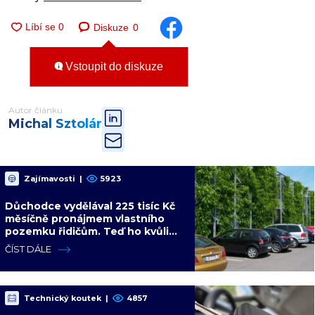
Diskuze
0
Vstoupit do diskuze
Autor článku
Michal Sztolár
Zajímavosti
|
5923
Důchodce vydělával 225 tisíc Kč
měsíčně pronájmem vlastního
pozemku řidičům. Teď ho kvůli
tomu čeká soud
ČÍST DÁLE
Technický koutek
|
4857