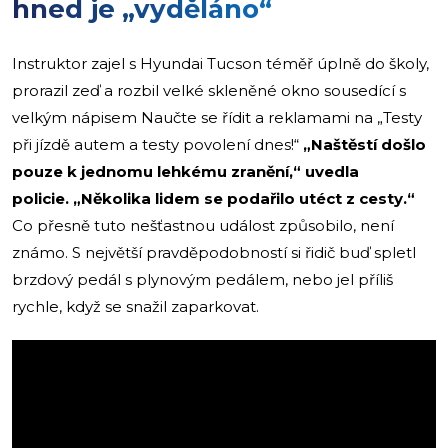
hned je „vyděláno“
Instruktor zajel s Hyundai Tucson téměř úplně do školy,
prorazil zeď a rozbil velké skleněné okno sousedící s
velkým nápisem Naučte se řídit a reklamami na „Testy
při jízdě autem a testy povolení dnes!“
„Naštěstí došlo
pouze k jednomu lehkému zranění,“ uvedla
policie. „Několika lidem se podařilo utéct z cesty.“
Co přesně tuto nešťastnou událost způsobilo, není
známo. S největší pravděpodobností si řidič buď spletl
brzdový pedál s plynovým pedálem, nebo jel příliš
rychle, když se snažil zaparkovat.