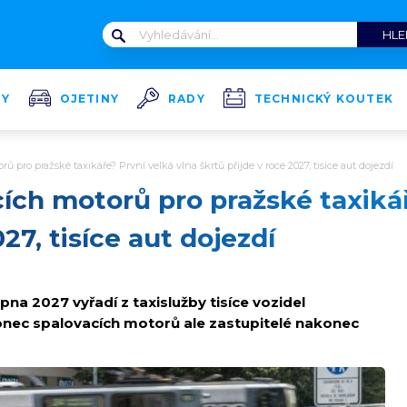
TY
OJETINY
RADY
TECHNICKÝ KOUTEK
 pro pražské taxikáře? První velká vlna škrtů přijde v roce 2027, tisíce aut dojezdí
ích motorů pro pražské taxikář
27, tisíce aut dojezdí
rpna 2027 vyřadí z taxislužby tisíce vozidel
onec spalovacích motorů ale zastupitelé nakonec