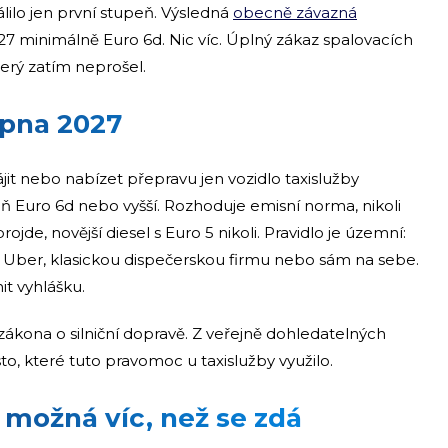
lilo jen první stupeň. Výsledná
obecně závazná
7 minimálně Euro 6d. Nic víc. Úplný zákaz spalovacích
erý zatím neprošel.
srpna 2027
it nebo nabízet přepravu jen vozidlo taxislužby
eň Euro 6d nebo vyšší. Rozhoduje emisní norma, nikoli
rojde, novější diesel s Euro 5 nikoli. Pravidlo je územní:
olt, Uber, klasickou dispečerskou firmu nebo sám na sebe.
it vyhlášku.
zákona o silniční dopravě. Z veřejně dohledatelných
to, které tuto pravomoc u taxislužby využilo.
 možná víc, než se zdá