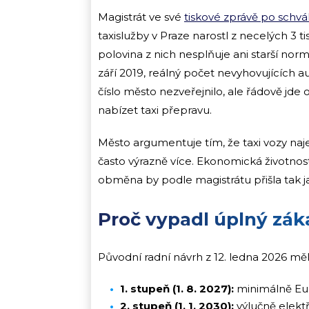
Magistrát ve své
tiskové zprávě po schvá
taxislužby v Praze narostl z necelých 3 tis
polovina z nich nesplňuje ani starší nor
září 2019, reálný počet nevyhovujících a
číslo město nezveřejnilo, ale řádově jde o
nabízet taxi přepravu.
Město argumentuje tím, že taxi vozy naj
často výrazně více. Ekonomická životnos
obměna by podle magistrátu přišla tak jak
Proč vypadl úplný zák
Původní radní návrh z 12. ledna 2026 mě
1. stupeň (1. 8. 2027):
minimálně Eur
2. stupeň (1. 1. 2030):
výlučně elekt