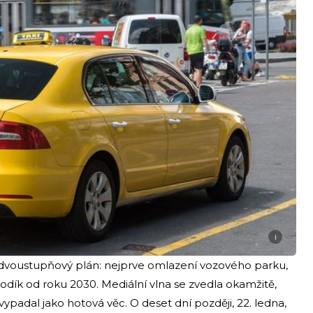
i
a dvoustupňový plán: nejprve omlazení vozového parku,
dík od roku 2030. Mediální vlna se zvedla okamžitě,
ypadal jako hotová věc. O deset dní později, 22. ledna,