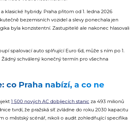
 a klasické hybridy. Praha přitom od 1. ledna 2026
 skutečně bezemisních vozidel a slevy ponechala jen
a byla konzistentní. Zastupitelé ale nakonec hlasovali
upí spalovací auto splňující Euro 6d, může s ním po 1.
kář. Žádný schválený konečný termín pro všechna
: co Praha nabízí, a co ne
ojekt
1 500 nových AC dobíjecích stanic
za 493 milionů
dnice tvrdí, že pražská síť zvládne do roku 2030 kapacitu
 o městský scénář, nikoli o audit zohledňující specifika