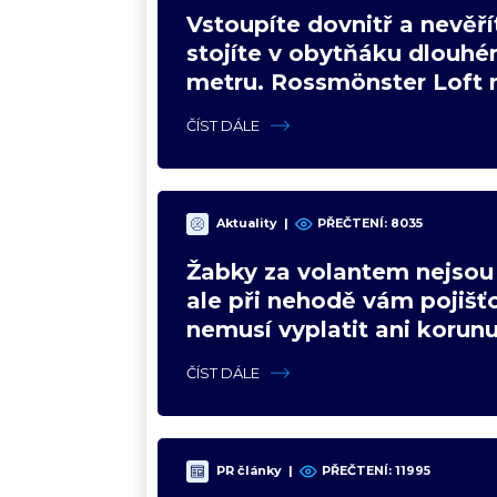
Vstoupíte dovnitř a nevěří
stojíte v obytňáku dlouhé
metru. Rossmönster Loft 
představy o kempování
ČÍST DÁLE
Aktuality
|
PŘEČTENÍ:
8035
Žabky za volantem nejsou
ale při nehodě vám pojišť
nemusí vyplatit ani korunu
Vysvětlíme proč
ČÍST DÁLE
PR články
|
PŘEČTENÍ:
11995