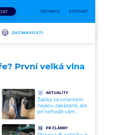
REDAKCE
KONTAKT
ZAJÍMAVOSTI
e? První velká vlna
AKTUALITY
Žabky za volantem
nejsou zakázané, ale
při nehodě vám
pojišťovna nemusí
vyplatit ani korunu.
PR ČLÁNKY
Vysvětlíme proč
Přípravy 8. ročníku e-