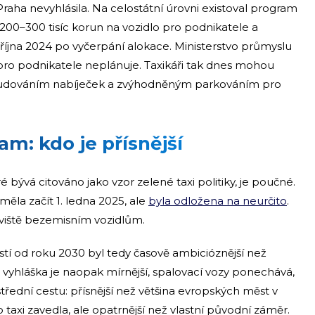
raha nevyhlásila. Na celostátní úrovni existoval program
200–300 tisíc korun na vozidlo pro podnikatele a
4. října 2024 po vyčerpání alokace. Ministerstvo průmyslu
pro podnikatele neplánuje. Taxikáři tak dnes mohou
budováním nabíječek a zvýhodněným parkováním pro
m: kdo je přísnější
ývá citováno jako vzor zelené taxi politiky, je poučné.
la začít 1. ledna 2025, ale
byla odložena na neurčito
.
oviště bezemisním vozidlům.
tí od roku 2030 byl tedy časově ambicióznější než
vyhláška je naopak mírnější, spalovací vozy ponechává,
 střední cestu: přísnější než většina evropských měst v
 taxi zavedla, ale opatrnější než vlastní původní záměr.