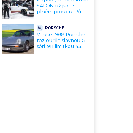
SALON už jsou v
plném proudu. Půjde
o nejlépe obsazený
veletrh čisté mobility v
PORSCHE
historii
V roce 1988 Porsche
rozloučilo slavnou G-
sérii 911 limitkou 43
kabrioletů. Jedno z
nich má 67 000 km a
hledá nového majitele