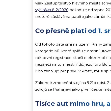
však Zastupitelstvo hlavního města schvá
vyhláška č. 2/2026
požaduje od srpna 202
motorů zůstává na papíře jako záměr, kt
Co přesně platí od 1. 
Od tohoto data smí na území Prahy zaháj
kategorie M1, které splňuje emisní úrov
rok první registrace, starší elektromobil p
nezáleží na tom, jestli řidič jezdí pro B
Kdo zahajuje přepravu v Praze, musí spln
Zákonné zmocnění stojí na § 21b odst. 2 
zdrojů se Praha jeví jako první české měs
Tisíce aut mimo hru, a