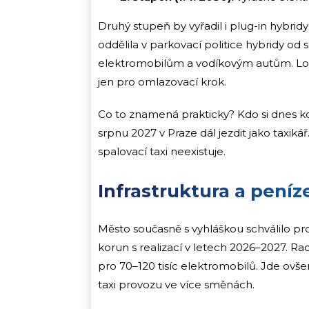
Druhý stupeň by vyřadil i plug-in hybridy
oddělila v parkovací politice hybridy od
elektromobilům a vodíkovým autům. Logik
jen pro omlazovací krok.
Co to znamená prakticky? Kdo si dnes ko
srpnu 2027 v Praze dál jezdit jako taxi
spalovací taxi neexistuje.
Infrastruktura a peníze
Město současně s vyhláškou schválilo pr
korun s realizací v letech 2026–2027. Ra
pro 70–120 tisíc elektromobilů. Jde ovšem
taxi provozu ve více směnách.