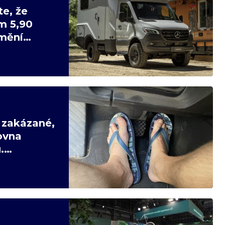
te, že
m 5,90
mění
 zakázané,
ovna
.