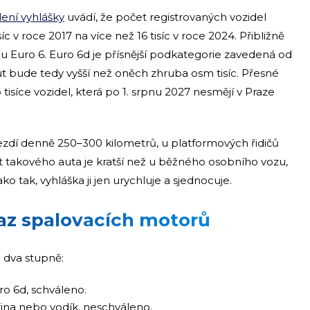
lení vyhlášky
uvádí, že počet registrovaných vozidel
íc v roce 2017 na více než 16 tisíc v roce 2024. Přibližně
mu Euro 6. Euro 6d je přísnější podkategorie zavedená od
ut bude tedy vyšší než oněch zhruba osm tisíc. Přesné
 tisíce vozidel, která po 1. srpnu 2027 nesmějí v Praze
ezdí denně 250–300 kilometrů, u platformových řidičů
t takového auta je kratší než u běžného osobního vozu,
o tak, vyhláška ji jen urychluje a sjednocuje.
az spalovacích motorů
l dva stupně:
o 6d, schváleno.
řina nebo vodík, neschváleno.