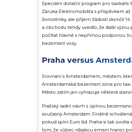
Speciální dotační program pro taxikáře P
Záruka Elektromobilita s příspěvkem až 
živnostníky, ale příjem žádostí skončil 1
a obchodu tehdy uvedlo, že další výzvu 
počítat hlavně s nepřímou podporou: 
bezemisní vozy.
Praha versus Amsterda
Srovnání s Amsterdamem, městem, které b
Amsterdamská bezemisní zóna pro taxi mě
Město zatím jen vyhrazuje některá stan
Pražský radní návrh s úplnou bezemisnos
současný Amsterdam. Finálně schválená 
pokud splní Euro 6d. Praha si tak zvolila
tom, že vůbec nějakou emisní hranici pro