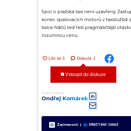
Spor o pražská taxi není uzavřený. Zastupi
konec spalovacích motorů v taxislužbě 
tisíce řidičů teď řeší pragmatičtější otá
rozumnou cenu.
Diskuze
1
Vstoupit do diskuze
Autor článku
Ondřej Komárek
Zajímavosti
|
PŘEČTENÍ:
10563