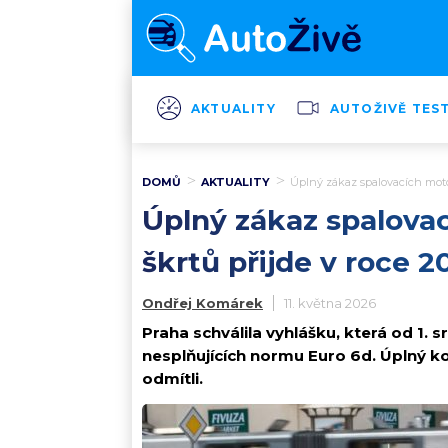
AKTUALITY
AUTOŽIVĚ TES
DOMŮ
AKTUALITY
Úplný zákaz spalovacích motorů
Úplný zákaz spalovac
škrtů přijde v roce 20
Ondřej Komárek
11. května 2026
Praha schválila vyhlášku, která od 1. s
nesplňujících normu Euro 6d. Úplný k
odmítli.