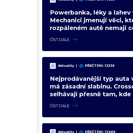
Powerbanka, léky a lahev 
Mechanici jmenují věci, kt
rozpáleném autě nemají co
Hrozí i požár
ČÍST DÁLE
Aktuality
|
PŘEČTENÍ:
13339
Nejprodávanější typ auta 
má zásadní slabinu. Cross
selhávají přesně tam, kde 
nejsilnější
ČÍST DÁLE
Aktuality
|
PŘEČTENÍ:
12969