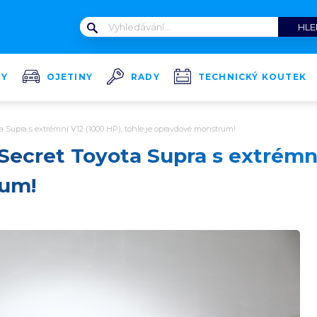
TY
OJETINY
RADY
TECHNICKÝ KOUTEK
 Supra s extrémní V12 (1000 HP), tohle je opravdové monstrum!
ecret Toyota Supra s extrémní 
rum!