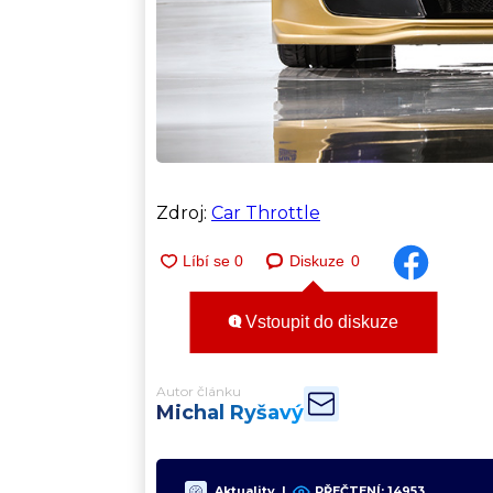
Zdroj:
Car Throttle
Diskuze
0
Vstoupit do diskuze
Autor článku
Michal Ryšavý
Aktuality
|
PŘEČTENÍ:
14953