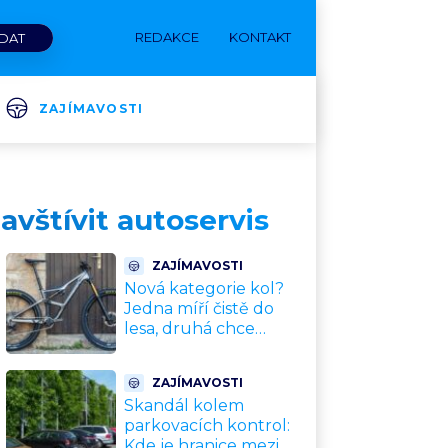
REDAKCE
KONTAKT
ZAJÍMAVOSTI
vštívit autoservis
ZAJÍMAVOSTI
Nová kategorie kol?
Jedna míří čistě do
lesa, druhá chce
nahradit dnešní
silničky. Cyklisté mají
ZAJÍMAVOSTI
rozporuplné názory
Skandál kolem
parkovacích kontrol:
Kde je hranice mezi