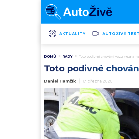
AKTUALITY
AUTOŽIVĚ TES
DOMŮ
RADY
Toto podivné chování vozu neznamená
Toto podivné chování
Daniel Hamžík
17. března 2020