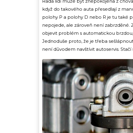
Řada lidí může být znepokojena z chov
když do takového auta přesedlají z man
polohy P a polohy D nebo R je tu také po
nepojede, ale zároveň není zabrzděné. 
objevit problém s automatickou brzdou, 
Jednoduše proto, že je třeba sešlápnout 
není důvodem navštívit autoservis. Stač