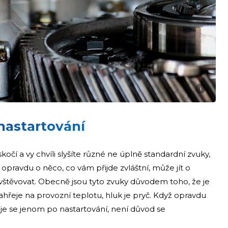
i
nastartování
očí a vy chvíli slyšíte různé ne úplně standardní zvuky,
pravdu o něco, co vám přijde zvláštní, může jít o
vštěvovat. Obecně jsou tyto zvuky důvodem toho, že je
hřeje na provozní teplotu, hluk je pryč. Když opravdu
uje se jenom po nastartování, není důvod se