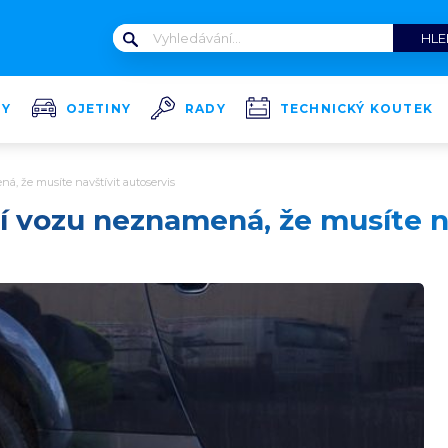
TY
OJETINY
RADY
TECHNICKÝ KOUTEK
, že musíte navštívit autoservis
 vozu neznamená, že musíte na