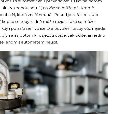
ání vozu s automatickou převodovkou. Hlavně potom
uálu. Najednou netuší, co vše se může dít. Kromě
loha N, která značí neutrál. Pokud je zařazen, auto
Z kopce se tedy klidně může rozjet. Také se může
kdy i po zařazení voliče D a povolení brzdy vůz nejede.
plyn a až potom k rozjezdu dojde. Jak vidíte, ani jedno
í se jenom s automatem naučit.