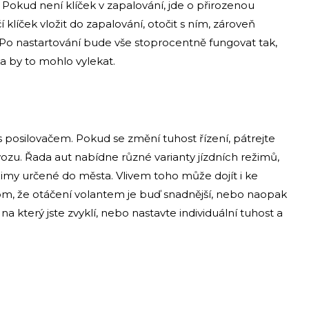
. Pokud není klíček v zapalování, jde o přirozenou
 klíček vložit do zapalování, otočit s ním, zároveň
o nastartování bude vše stoprocentně fungovat tak,
ka by to mohlo vylekat.
posilovačem. Pokud se změní tuhost řízení, pátrejte
ozu. Řada aut nabídne různé varianty jízdních režimů,
režimy určené do města. Vlivem toho může dojít i ke
 tom, že otáčení volantem je buď snadnější, nebo naopak
 který jste zvyklí, nebo nastavte individuální tuhost a