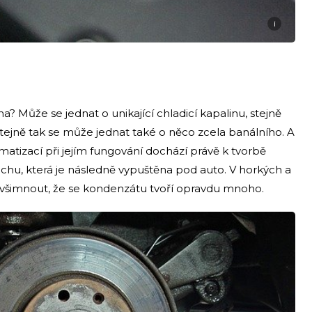
i
na? Může se jednat o unikající chladicí kapalinu, stejně
 stejně tak se může jednat také o něco zcela banálního. A
matizací při jejím fungování dochází právě k tvorbě
hu, která je následně vypuštěna pod auto. V horkých a
 všimnout, že se kondenzátu tvoří opravdu mnoho.