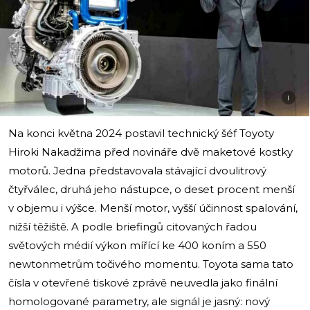
i
Na konci května 2024 postavil technický šéf Toyoty
Hiroki Nakadžima před novináře dvě maketové kostky
motorů. Jedna představovala stávající dvoulitrový
čtyřválec, druhá jeho nástupce, o deset procent menší
v objemu i výšce. Menší motor, vyšší účinnost spalování,
nižší těžiště. A podle briefingů citovaných řadou
světových médií výkon mířící ke 400 koním a 550
newtonmetrům točivého momentu. Toyota sama tato
čísla v otevřené tiskové zprávě neuvedla jako finální
homologované parametry, ale signál je jasný: nový