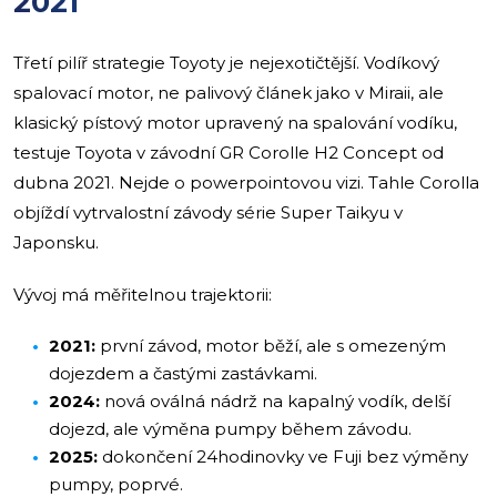
2021
Třetí pilíř strategie Toyoty je nejexotičtější. Vodíkový
spalovací motor, ne palivový článek jako v Miraii, ale
klasický pístový motor upravený na spalování vodíku,
testuje Toyota v závodní GR Corolle H2 Concept od
dubna 2021. Nejde o powerpointovou vizi. Tahle Corolla
objíždí vytrvalostní závody série Super Taikyu v
Japonsku.
Vývoj má měřitelnou trajektorii:
2021:
první závod, motor běží, ale s omezeným
dojezdem a častými zastávkami.
2024:
nová oválná nádrž na kapalný vodík, delší
dojezd, ale výměna pumpy během závodu.
2025:
dokončení 24hodinovky ve Fuji bez výměny
pumpy, poprvé.