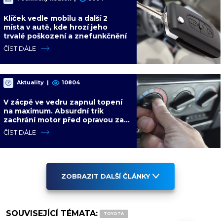
Klíček vedle mobilu a další 2
místa v autě, kde hrozí jeho
trvalé poškození a znefunkčnění
ČÍST DÁLE
Aktuality
|
10804
V zácpě ve vedru zapnul topení
na maximum. Absurdní trik
zachrání motor před opravou za
desítky tisíc
ČÍST DÁLE
ZOBRAZIT DALŠÍ ČLÁNKY
SOUVISEJÍCÍ TÉMATA:
TOYOTA