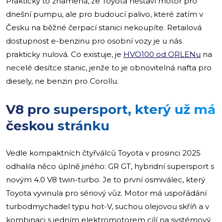
Prakticky to znamená, že Toyota nestaví motor pro
dnešní pumpu, ale pro budoucí palivo, které zatím v
Česku na běžné čerpací stanici nekoupíte. Retailová
dostupnost e-benzinu pro osobní vozy je u nás
prakticky nulová. Co existuje, je
HVO100 od ORLENu
na
necelé desítce stanic, jenže to je obnovitelná nafta pro
diesely, ne benzin pro Corollu.
V8 pro supersport, který už má
českou stránku
Vedle kompaktních čtyřválců Toyota v prosinci 2025
odhalila něco úplně jiného: GR GT, hybridní supersport s
novým 4.0 V8 twin-turbo. Je to první osmiválec, který
Toyota vyvinula pro sériový vůz. Motor má uspořádání
turbodmychadel typu hot-V, suchou olejovou skříň a v
kombinaci s jedním elektromotorem cílí na systémový