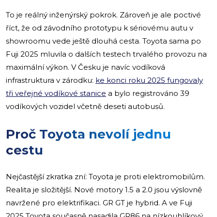
To je reálný inženýrský pokrok. Zároveň je ale poctivé
říct, že od závodního prototypu k sériovému autu v
showroomu vede ještě dlouhá cesta. Toyota sama po
Fuji 2025 mluvila o dalších testech trvalého provozu na
maximální výkon. V Česku je navíc vodíková
infrastruktura v zárodku:
ke konci roku 2025 fungovaly
tři veřejné vodíkové stanice
a bylo registrováno 39
vodíkových vozidel včetně deseti autobusů.
Proč Toyota nevolí jednu
cestu
Nejčastější zkratka zní: Toyota je proti elektromobilům.
Realita je složitější. Nové motory 1.5 a 2.0 jsou výslovně
navržené pro elektrifikaci. GR GT je hybrid. A ve Fuji
2025 Toyota současně nasadila GR86 na nízkouhlíkový