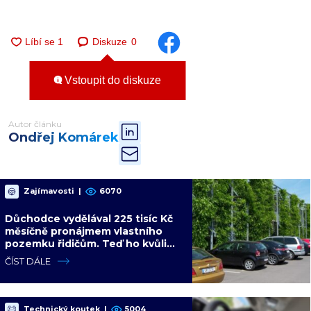
Diskuze
0
Vstoupit do diskuze
Autor článku
Ondřej Komárek
Zajímavosti
|
6070
Důchodce vydělával 225 tisíc Kč
měsíčně pronájmem vlastního
pozemku řidičům. Teď ho kvůli
tomu čeká soud
ČÍST DÁLE
Technický koutek
|
5004