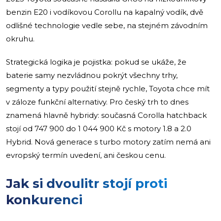
benzin E20 i vodíkovou Corollu na kapalný vodík, dvě
odlišné technologie vedle sebe, na stejném závodním
okruhu.
Strategická logika je pojistka: pokud se ukáže, že
baterie samy nezvládnou pokrýt všechny trhy,
segmenty a typy použití stejně rychle, Toyota chce mít
v záloze funkční alternativy. Pro český trh to dnes
znamená hlavně hybridy: současná Corolla hatchback
stojí od 747 900 do 1 044 900 Kč s motory 1.8 a 2.0
Hybrid. Nová generace s turbo motory zatím nemá ani
evropský termín uvedení, ani českou cenu.
Jak si dvoulitr stojí proti
konkurenci