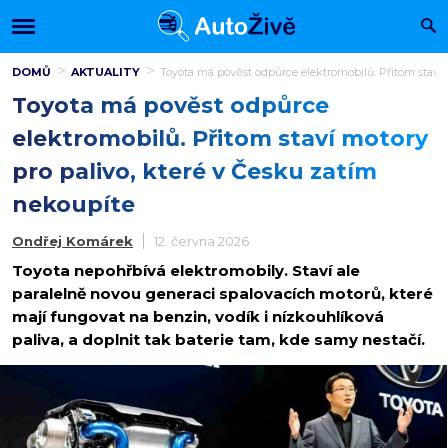
DOMŮ
AKTUALITY
Toyota má pověst odpůrce elektromobilů. Přitom staví 
Toyota má pověst odpůrce
elektromobilů. Přitom staví motory
pro palivo, které v Česku zatím
nekoupíte
Ondřej Komárek
12. června 2026
Toyota nepohřbívá elektromobily. Staví ale
paralelně novou generaci spalovacích motorů, které
mají fungovat na benzin, vodík i nízkouhlíková
paliva, a doplnit tak baterie tam, kde samy nestačí.