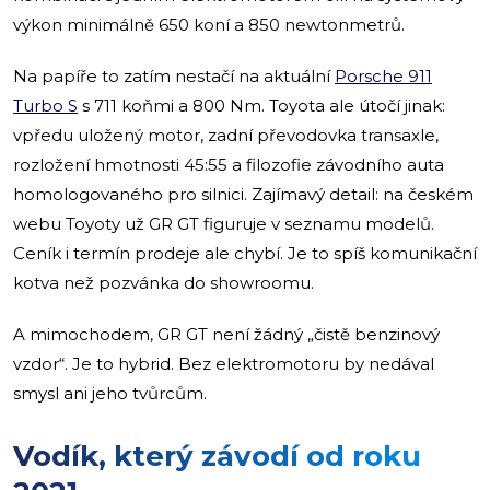
výkon minimálně 650 koní a 850 newtonmetrů.
Na papíře to zatím nestačí na aktuální
Porsche 911
Turbo S
s 711 koňmi a 800 Nm. Toyota ale útočí jinak:
vpředu uložený motor, zadní převodovka transaxle,
rozložení hmotnosti 45:55 a filozofie závodního auta
homologovaného pro silnici. Zajímavý detail: na českém
webu Toyoty už GR GT figuruje v seznamu modelů.
Ceník i termín prodeje ale chybí. Je to spíš komunikační
kotva než pozvánka do showroomu.
A mimochodem, GR GT není žádný „čistě benzinový
vzdor“. Je to hybrid. Bez elektromotoru by nedával
smysl ani jeho tvůrcům.
Vodík, který závodí od roku