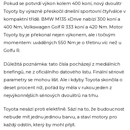
Pokud se potvrdí výkon kolem 400 koní, nový dvoulitr
Toyoty by výrazně přeskočil dnešní sportovní čtyřválce v
kompaktní třídě. BMW M135 xDrive nabízí 300 koní a
400 Nm, Volkswagen Golf R 333 koní a 420 Nm. Motor
Toyoty by je překonal nejen výkonem, ale i točivým
momentem: uváděných 550 Nm je o třetinu víc než u
Golfu R.
Důležitá poznámka: tato čísla pocházejí z mediálních
briefingů, ne z oficiálního datového listu. Finální sériové
parametry se mohou lišit. Ale i kdyby Toyota skončila o
deset procent níž, pořád by měla v rukou jeden z
nejvýkonnějších sériových dvoulitrů na trhu.
Toyota nesází proti elektřině. Sází na to, že budoucnost
nebude mít jednu jedinou barvu, a staví motory pro
každý odstín, který by mohl přijít.