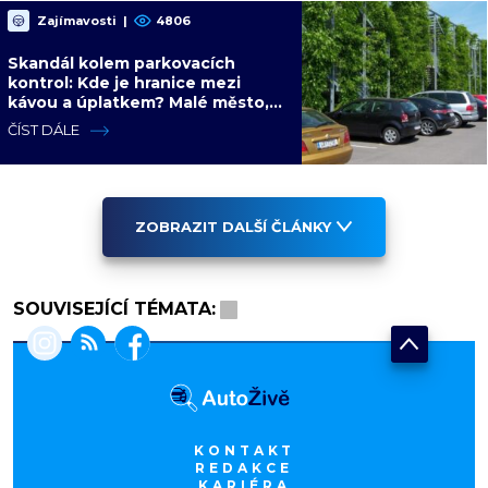
Zajímavosti
|
4806
Skandál kolem parkovacích
kontrol: Kde je hranice mezi
kávou a úplatkem? Malé město,
malá výhoda, velký problém
ČÍST DÁLE
ZOBRAZIT DALŠÍ ČLÁNKY
SOUVISEJÍCÍ TÉMATA:
KONTAKT
REDAKCE
KARIÉRA