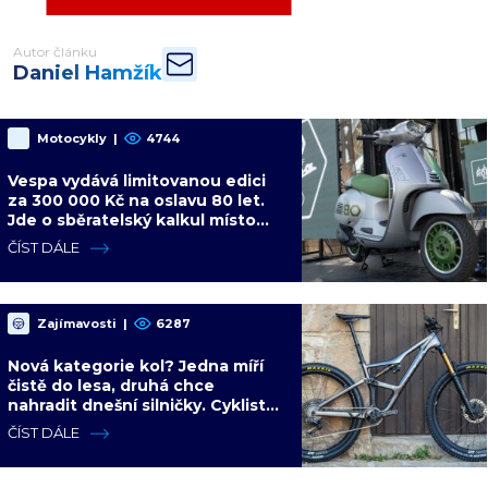
Autor článku
Daniel Hamžík
Motocykly
|
4744
Vespa vydává limitovanou edici
za 300 000 Kč na oslavu 80 let.
Jde o sběratelský kalkul místo
jízdního upgradu
ČÍST DÁLE
Zajímavosti
|
6287
Nová kategorie kol? Jedna míří
čistě do lesa, druhá chce
nahradit dnešní silničky. Cyklisté
mají rozporuplné názory
ČÍST DÁLE