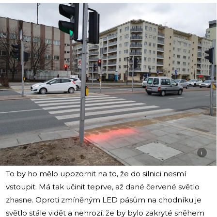
i
To by ho mělo upozornit na to, že do silnici nesmí
vstoupit. Má tak učinit teprve, až dané červené světlo
zhasne. Oproti zmíněným LED pásům na chodníku je
světlo stále vidět a nehrozí, že by bylo zakryté sněhem