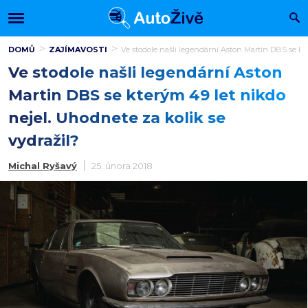
DOMŮ
ZAJÍMAVOSTI
Ve stodole našli legendární Aston Martin DBS se kte
Ve stodole našli legendární Aston
Martin DBS se kterým 49 let nikdo
nejel. Uhodnete za kolik se
vydražil?
Michal Ryšavý
25. února 2018