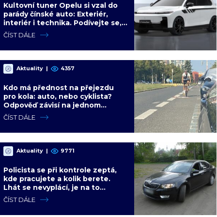
Kultovní tuner Opelu si vzal do
parády čínské auto: Exteriér,
interiér i technika. Podívejte se,
jakého výsledku dosáhl s
ČÍST DÁLE
Leapmotorem
Aktuality
|
4357
Kdo má přednost na přejezdu
pro kola: auto, nebo cyklista?
Odpověď závisí na jednom
detailu, který většina řidičů
ČÍST DÁLE
nezná
Aktuality
|
9771
Policista se při kontrole zeptá,
kde pracujete a kolik berete.
Lhát se nevyplácí, je na to
konkrétní paragraf
ČÍST DÁLE