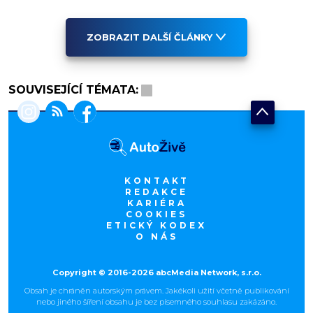
ZOBRAZIT DALŠÍ ČLÁNKY
SOUVISEJÍCÍ TÉMATA:
KONTAKT
REDAKCE
KARIÉRA
COOKIES
ETICKÝ KODEX
O NÁS
Copyright © 2016-2026 abcMedia Network, s.r.o.
Obsah je chráněn autorským právem. Jakékoli užití včetně publikování
nebo jiného šíření obsahu je bez písemného souhlasu zakázáno.