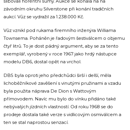
slibovali horentní sumy. Aukce se konala na na
závodním okruhu Silverstone při konání tradičních
aukcí. Vůz se vydražil za 1.238.000 Kč.
Vůz vznikl pod rukama firemního inženýra Williama
Townsema. Poháněn je řadovým šestiválcem o objemu
čtyř litrů. To je dost pádný argument, aby se za tento
exemplář, vyrobený v roce 1967 jako hrdý nástupce
modelu DB6, dostal opět na vrchol.
DBS byla oproti jeho předchůdci širší i delší, měla
lichoběžníkové zavěšení s vinutými pružinami a vzadu
byla použita náprava De Dion s Wattovým
přímovodem. Navíc mu bylo do vínku přidáno také
nebývalých jízdních vlastností. Od roku 1968 se do
prodeje dostala také verze s vidlicovým osmiválcem a
ten se stal naprostou senzací.