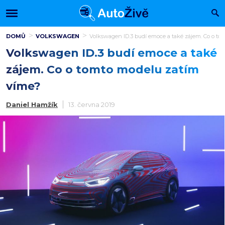
DOMŮ
VOLKSWAGEN
Volkswagen ID.3 budí emoce a také zájem. Co o to
Volkswagen ID.3 budí emoce a také
zájem. Co o tomto modelu zatím
víme?
Daniel Hamžík
13. června 2019