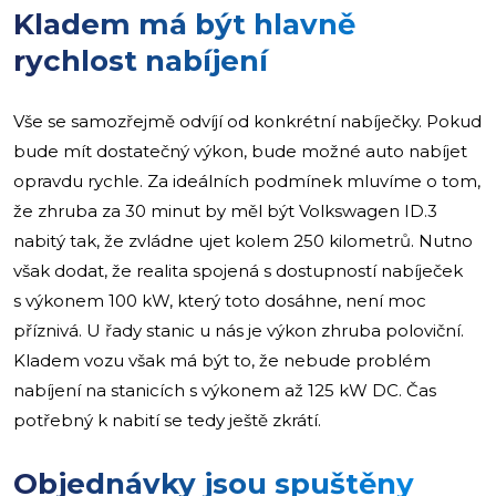
Kladem má být hlavně
rychlost nabíjení
Vše se samozřejmě odvíjí od konkrétní nabíječky. Pokud
bude mít dostatečný výkon, bude možné auto nabíjet
opravdu rychle. Za ideálních podmínek mluvíme o tom,
že zhruba za 30 minut by měl být Volkswagen ID.3
nabitý tak, že zvládne ujet kolem 250 kilometrů. Nutno
však dodat, že realita spojená s dostupností nabíječek
s výkonem 100 kW, který toto dosáhne, není moc
příznivá. U řady stanic u nás je výkon zhruba poloviční.
Kladem vozu však má být to, že nebude problém
nabíjení na stanicích s výkonem až 125 kW DC. Čas
potřebný k nabití se tedy ještě zkrátí.
Objednávky jsou spuštěny