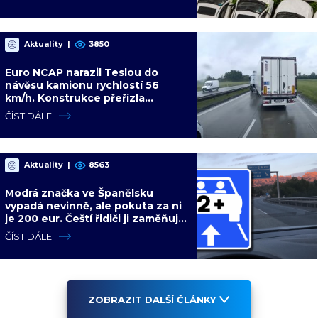
Aktuality
|
3850
Euro NCAP narazil Teslou do
návěsu kamionu rychlostí 56
km/h. Konstrukce přeřízla
kabinu, figurína neměla šanci
ČÍST DÁLE
Aktuality
|
8563
Modrá značka ve Španělsku
vypadá nevinně, ale pokuta za ni
je 200 eur. Čeští řidiči ji zaměňují
za informační ceduli
ČÍST DÁLE
ZOBRAZIT DALŠÍ ČLÁNKY