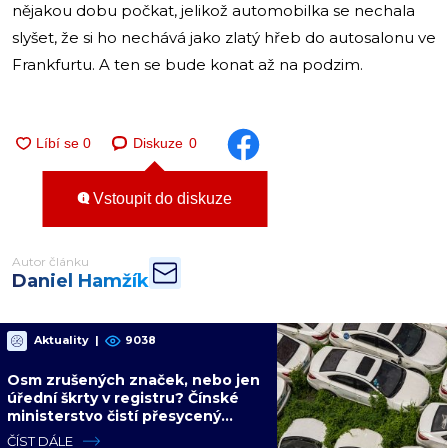
nějakou dobu počkat, jelikož automobilka se nechala
slyšet, že si ho nechává jako zlatý hřeb do autosalonu ve
Frankfurtu. A ten se bude konat až na podzim.
Diskuze
0
Vstoupit do diskuze
Autor článku
Daniel Hamžík
Aktuality
|
9038
Osm zrušených značek, nebo jen
úřední škrty v registru? Čínské
ministerstvo čistí přesycený
automobilový trh
ČÍST DÁLE