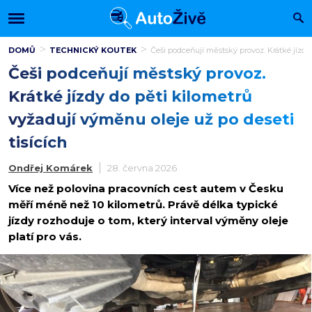
DOMŮ
TECHNICKÝ KOUTEK
Češi podceňují městský provoz. Krátké jízdy 
Češi podceňují městský provoz.
Krátké jízdy do pěti kilometrů
vyžadují výměnu oleje už po deseti
tisících
Ondřej Komárek
28. června 2026
Více než polovina pracovních cest autem v Česku
měří méně než 10 kilometrů. Právě délka typické
jízdy rozhoduje o tom, který interval výměny oleje
platí pro vás.