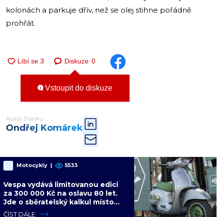
kolonách a parkuje dřív, než se olej stihne pořádně
prohřát.
Diskuze
0
Vstoupit do diskuze
Autor článku
Ondřej Komárek
Motocykly
|
5533
Vespa vydává limitovanou edici
za 300 000 Kč na oslavu 80 let.
Jde o sběratelský kalkul místo
jízdního upgradu
ČÍST DÁLE