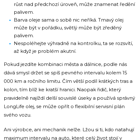
růst nad předchozí úroveň, může znamenat ředění
palivem.
Barva oleje sama o sobě nic neříká. Tmavý olej
může být v pořádku, světlý může být zředěný
palivem.
Nespoléhejte výhradně na kontrolku, ta se rozsvítí,
až když je problém akutní.
Pokud jezdíte kombinaci města a dálnice, podle nás
dává smysl držet se spíš pevného intervalu kolem 15
000 km a ročního limitu. Čím větší podíl krátkých tras a
kolon, tím blíž ke kratší hranici. Naopak řidič, který
pravidelně najíždí delší souvislé úseky a používá správný
LongLife olej, se může opřít o flexibilní servisní plán
svého vozu.
Ani výrobce, ani mechanik nelže. Lžou si ti, kdo natahují
maximum intervalu na auto, které celý život stojí v