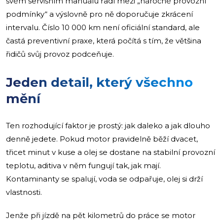
svém servisním manuálu řadí mezi „náročné provozní
podmínky“ a výslovně pro ně doporučuje zkrácení
intervalu. Číslo 10 000 km není oficiální standard, ale
častá preventivní praxe, která počítá s tím, že většina
řidičů svůj provoz podceňuje.
Jeden detail, který všechno
mění
Ten rozhodující faktor je prostý: jak daleko a jak dlouho
denně jedete. Pokud motor pravidelně běží dvacet,
třicet minut v kuse a olej se dostane na stabilní provozní
teplotu, aditiva v něm fungují tak, jak mají.
Kontaminanty se spalují, voda se odpařuje, olej si drží
vlastnosti.
Jenže při jízdě na pět kilometrů do práce se motor