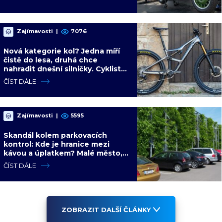
Zajímavosti
|
7076
Nová kategorie kol? Jedna míří
čistě do lesa, druhá chce
nahradit dnešní silničky. Cyklisté
mají rozporuplné názory
ČÍST DÁLE
Zajímavosti
|
5595
Skandál kolem parkovacích
kontrol: Kde je hranice mezi
kávou a úplatkem? Malé město,
malá výhoda, velký problém
ČÍST DÁLE
ZOBRAZIT DALŠÍ ČLÁNKY