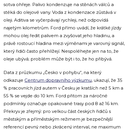
sotva ohřeje. Palivo kondenzuje na stěnách válců a
stéká do olejové vany. Voda z kondenzace zůstává v
oleji. Aditiva se vyčerpávají rychleji, než odpovídá
najetým kilometrům. Ford přímo uvádí, že krátké jízdy
mohou olej ředit palivem a zvyšovat jeho hladinu, a
právě rostoucí hladina mezi výměnami je varovný signál,
který řidiči často přehlížejí. Nespoléhejte jen na to, že
oleje ubývá; problém může být i to, že ho přibývá.
Data z průzkumu „Česko v pohybu“, na který
odkazuje
Centrum dopravního výzkumu
, ukazují, že 35
% pracovních jízd autem v Česku je kratších než 5 km a
55 % se vejde do 10 km. Ford přitom za náročné
podmínky označuje opakované trasy pod 8 až 16 km.
Překryv je zřejmý: pro velkou část českých řidičů s
městským a příměstským režimem je bezpečnější
referencí pevný nebo zkrácený interval, ne maximum