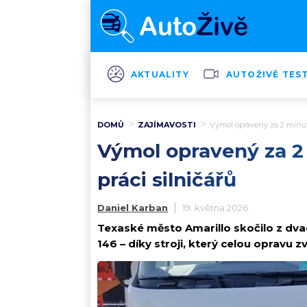
AKTUALITY
AUTOŽIVĚ TES
DOMŮ
ZAJÍMAVOSTI
Výmol opravený za 2 minut
Výmol opravený za 2
práci silničářů
Daniel Karban
19. května 2026
Texaské město Amarillo skočilo z dva
146 – díky stroji, který celou opravu z