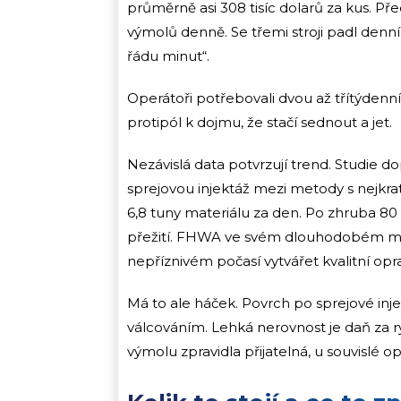
průměrně asi 308 tisíc dolarů za kus. P
výmolů denně. Se třemi stroji padl denní 
řádu minut“.
Operátoři potřebovali dvou až třítýdenní 
protipól k dojmu, že stačí sednout a jet.
Nezávislá data potvrzují trend. Studie 
sprejovou injektáž mezi metody s nejkr
6,8 tuny materiálu za den. Po zhruba 80
přežití. FHWA ve svém dlouhodobém moni
nepříznivém počasí vytvářet kvalitní opra
Má to ale háček. Povrch po sprejové inje
válcováním. Lehká nerovnost je daň za r
výmolu zpravidla přijatelná, u souvislé opr