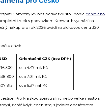
 znamená pro Česko
 rozpětí. Samotný P5 bez podvozku stojí podle
cenového
kompletní truck s podvozkem Kenworth vychází na
ečný nákup pro rok 2026 uvádí nabídkovou cenu 320
počtu dává:
USD
Orientačně CZK (bez DPH)
216 300
cca 4,47 mil. Kč
338 800
cca 7,01 mil. Kč
307 815
cca 6,37 mil. Kč
estice. Pro krajskou správu silnic nebo velké město s
t smysl, zvlášť když jeden stroj s jedním operátorem