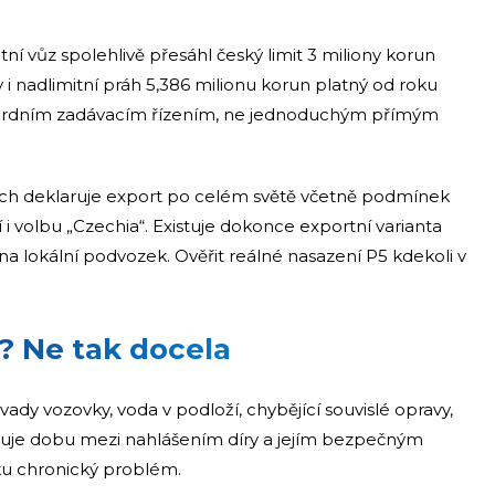
í vůz spolehlivě přesáhl český limit 3 miliony korun
 nadlimitní práh 5,386 milionu korun platný od roku
ndardním zadávacím řízením, ne jednoduchým přímým
ách deklaruje export po celém světě včetně podmínek
i volbu „Czechia“. Existuje dokonce exportní varianta
na lokální podvozek. Ověřit reálné nasazení P5 kdekoli v
c? Ne tak docela
 vady vozovky, voda v podloží, chybějící souvislé opravy,
racuje dobu mezi nahlášením díry a jejím bezpečným
ku chronický problém.