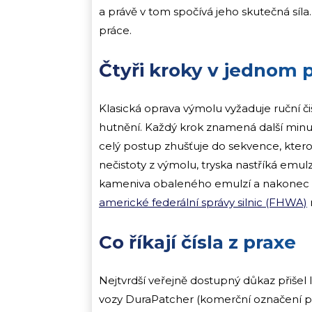
a právě v tom spočívá jeho skutečná síla.
práce.
Čtyři kroky v jednom 
Klasická oprava výmolu vyžaduje ruční čiš
hutnění. Každý krok znamená další minuty
celý postup zhušťuje do sekvence, ktero
nečistoty z výmolu, tryska nastříká emulz
kameniva obaleného emulzí a nakonec 
americké federální správy silnic (FHWA)
Co říkají čísla z praxe
Nejtvrdší veřejně dostupný důkaz přišel
vozy DuraPatcher (komerční označení pr