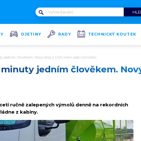
TY
OJETINY
RADY
TECHNICKÝ KOUTEK
y jedním člověkem. Nový stroj z USA mění práci silničářů
 minuty jedním člověkem. Nový
ceti ručně zalepených výmolů denně na rekordních
vládne z kabiny.