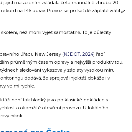
řed jejich nasazením zvládala četa manuálně zhruba 20
rekord na 146 oprav. Provoz se po každé záplatě vrátil „v
školení, než mohli vyjet samostatně. To je důležitý
dopravního úřadu New Jersey (
NJDOT, 2024
) řadí
atším průměrným časem opravy a nejvyšší produktivitou,
 týdnech sledování vykazovaly záplaty vysokou míru
toringu dodává, že sprejová injektáž dokáže i v
vy velmi rychle.
ktáži není tak hladký jako po klasické pokládce s
ychlost a okamžité otevření provozu. U lokálního
avy nikoli.