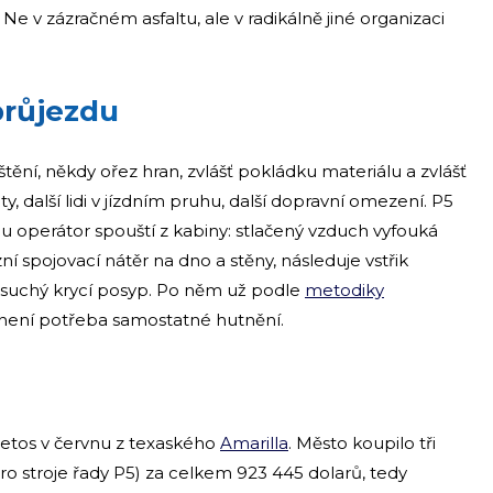
 Ne v zázračném asfaltu, ale v radikálně jiné organizaci
průjezdu
tění, někdy ořez hran, zvlášť pokládku materiálu a zvlášť
, další lidi v jízdním pruhu, další dopravní omezení. P5
u operátor spouští z kabiny: stlačený vzduch vyfouká
ní spojovací nátěr na dno a stěny, následuje vstřik
suchý krycí posyp. Po něm už podle
metodiky
není potřeba samostatné hutnění.
 letos v červnu z texaského
Amarilla
. Město koupilo tři
o stroje řady P5) za celkem 923 445 dolarů, tedy