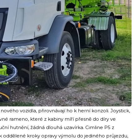
i
 nového vozidla, přirovnávají ho k herní konzoli. Joystick,
uvné rameno, které z kabiny míří přesně do díry ve
uční hutnění, žádná dlouhá uzavírka. Cimline P5 z
ak oddělené kroky opravy výmolu do jediného průjezdu,