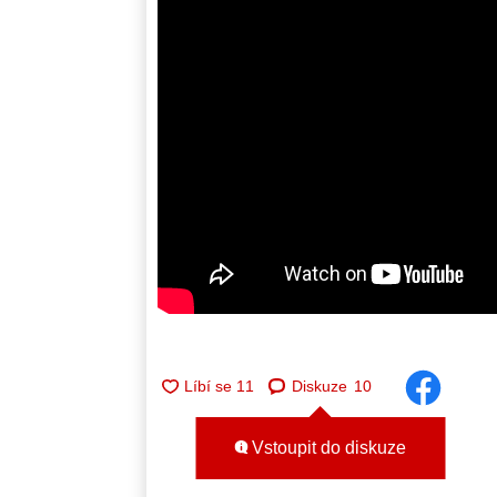
Diskuze
10
Vstoupit do diskuze