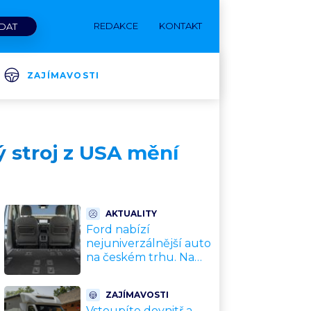
REDAKCE
KONTAKT
ZAJÍMAVOSTI
 stroj z USA mění
AKTUALITY
Ford nabízí
nejuniverzálnější auto
na českém trhu. Na
dovolenou, do práce i
na chatu za cenu
ZAJÍMAVOSTI
kompaktního SUV
Vstoupíte dovnitř a