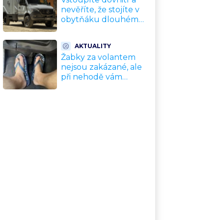
nevěříte, že stojíte v
obytňáku dlouhém
5,90 metru.
Rossmönster Loft
AKTUALITY
mění představy o
Žabky za volantem
kempování
nejsou zakázané, ale
při nehodě vám
pojišťovna nemusí
vyplatit ani korunu.
Vysvětlíme proč