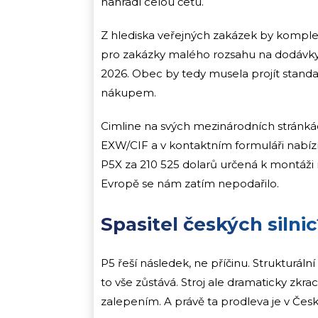
nahradí celou četu.
Z hlediska veřejných zakázek by kompletn
pro zakázky malého rozsahu na dodávky i
2026. Obec by tedy musela projít sta
nákupem.
Cimline na svých mezinárodních stránk
EXW/CIF a v kontaktním formuláři nabízí 
P5X za 210 525 dolarů určená k montáži 
Evropě se nám zatím nepodařilo.
Spasitel českých silni
P5 řeší následek, ne příčinu. Strukturální
to vše zůstává. Stroj ale dramaticky zk
zalepením. A právě ta prodleva je v Čes