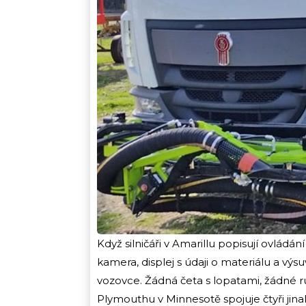
Když silničáři v Amarillu popisují ovládání
kamera, displej s údaji o materiálu a výs
vozovce. Žádná četa s lopatami, žádné r
Plymouthu v Minnesotě spojuje čtyři jin