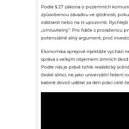
Podle § 27 zákona o pozemních komuni
způsobenou závadou ve sjízdnosti, pok
odstranit nebo na ni upozornit. Rychlejš
„omluvitelný“. Pro řidiče s proraženou p
potenciálně silný argument, proč investo
Ekonomika sprejové injektáže vychází ne
správa s velkým objemem zimních škod b
Podle nás je právě tohle realistický scéná
české silnici, ne jako univerzální řešení 
kabině dovolí udělat za den práci celé če