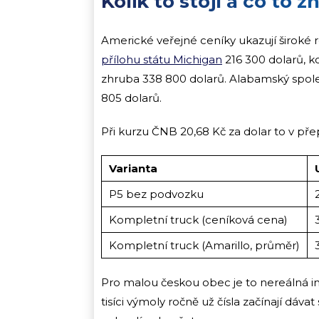
Kolik to stojí a co to
Americké veřejné ceníky ukazují široké
přílohu státu Michigan
216 300 dolarů, 
zhruba 338 800 dolarů. Alabamský spol
805 dolarů.
Při kurzu ČNB 20,68 Kč za dolar to v pře
Varianta
P5 bez podvozku
Kompletní truck (ceníková cena)
Kompletní truck (Amarillo, průměr)
Pro malou českou obec je to nereálná inv
tisíci výmoly ročně už čísla začínají dáva