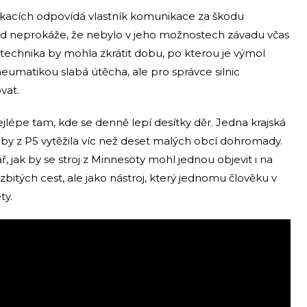
kacích odpovídá vlastník komunikace za škodu
ud neprokáže, že nebylo v jeho možnostech závadu včas
í technika by mohla zkrátit dobu, po kterou je výmol
neumatikou slabá útěcha, ale pro správce silnic
vat.
jlépe tam, kde se denně lepí desítky děr. Jedna krajská
y z P5 vytěžila víc než deset malých obcí dohromady.
ř, jak by se stroj z Minnesoty mohl jednou objevit i na
rozbitých cest, ale jako nástroj, který jednomu člověku v
ty.