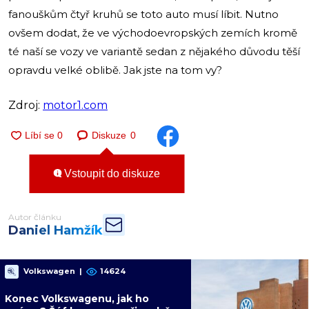
fanouškům čtyř kruhů se toto auto musí líbit. Nutno
ovšem dodat, že ve východoevropských zemích kromě
té naší se vozy ve variantě sedan z nějakého důvodu těší
opravdu velké oblibě. Jak jste na tom vy?
Zdroj:
motor1.com
Diskuze
0
Vstoupit do diskuze
Autor článku
Daniel Hamžík
Volkswagen
|
14624
Konec Volkswagenu, jak ho