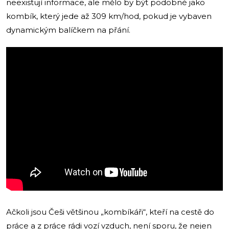
neexistují informace, ale mělo by být podobné jako
kombík, který jede až 309 km/hod, pokud je vybaven
dynamickým balíčkem na přání.
Ačkoli jsou Češi většinou „kombíkáři“, kteří na cestě do
práce a z práce rádi vozí vzduch, není sporu, že nejen