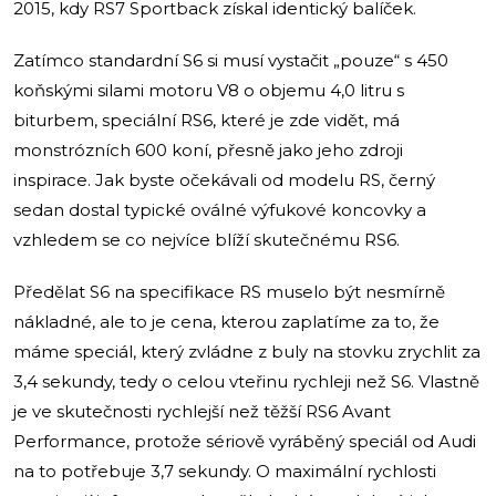
2015, kdy RS7 Sportback získal identický balíček.
Zatímco standardní S6 si musí vystačit „pouze“ s 450
koňskými silami motoru V8 o objemu 4,0 litru s
biturbem, speciální RS6, které je zde vidět, má
monstrózních 600 koní, přesně jako jeho zdroji
inspirace. Jak byste očekávali od modelu RS, černý
sedan dostal typické oválné výfukové koncovky a
vzhledem se co nejvíce blíží skutečnému RS6.
Předělat S6 na specifikace RS muselo být nesmírně
nákladné, ale to je cena, kterou zaplatíme za to, že
máme speciál, který zvládne z buly na stovku zrychlit za
3,4 sekundy, tedy o celou vteřinu rychleji než S6. Vlastně
je ve skutečnosti rychlejší než těžší RS6 Avant
Performance, protože sériově vyráběný speciál od Audi
na to potřebuje 3,7 sekundy. O maximální rychlosti