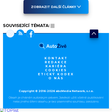
ZOBRAZIT DALŠÍ ČLÁNKY
SOUVISEJÍCÍ TÉMATA:
KONTAKT
REDAKCE
KARIÉRA
COOKIES
ETICKÝ KODEX
O NÁS
Copyright © 2016-2026 abcMedia Network, s.r.o.
Obsah je chráněn autorským právem. Jakékoli užití včetně publikování
nebo jiného šíření obsahu je bez písemného souhlasu zakázáno.