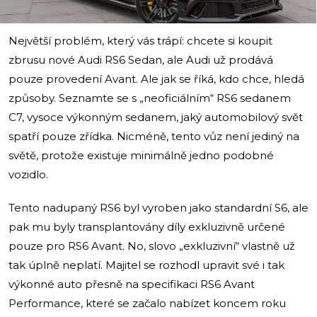
Největší problém, který vás trápí: chcete si koupit
zbrusu nové Audi RS6 Sedan, ale Audi už prodává
pouze provedení Avant. Ale jak se říká, kdo chce, hledá
způsoby. Seznamte se s „neoficiálním“ RS6 sedanem
C7, vysoce výkonným sedanem, jaký automobilový svět
spatří pouze zřídka. Nicméně, tento vůz není jediný na
světě, protože existuje minimálně jedno podobné
vozidlo.
Tento nadupaný RS6 byl vyroben jako standardní S6, ale
pak mu byly transplantovány díly exkluzivně určené
pouze pro RS6 Avant. No, slovo „exkluzivní“ vlastně už
tak úplně neplatí. Majitel se rozhodl upravit své i tak
výkonné auto přesně na specifikaci RS6 Avant
Performance, které se začalo nabízet koncem roku