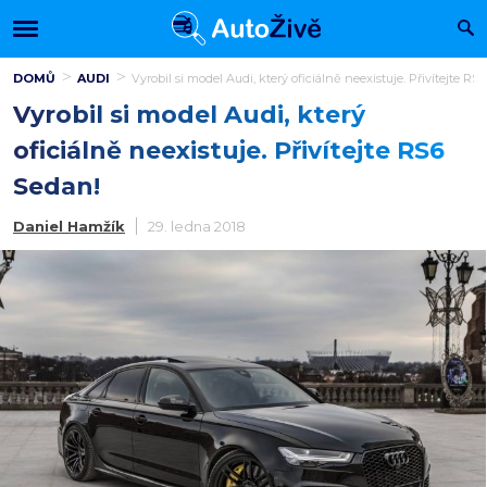
DOMŮ
AUDI
Vyrobil si model Audi, který oficiálně neexistuje. Přivítejte RS
Vyrobil si model Audi, který
oficiálně neexistuje. Přivítejte RS6
Sedan!
Daniel Hamžík
29. ledna 2018