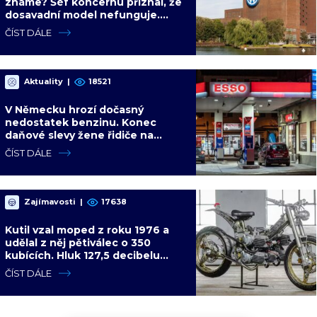
známe? Šéf koncernu přiznal, že
dosavadní model nefunguje.
Ekonom predikuje čínské
ČÍST DÁLE
převzetí
Aktuality
|
18521
V Německu hrozí dočasný
nedostatek benzinu. Konec
daňové slevy žene řidiče na
pumpy, zásoby nemusí stačit
ČÍST DÁLE
Zajímavosti
|
17638
Kutil vzal moped z roku 1976 a
udělal z něj pětiválec o 350
kubících. Hluk 127,5 decibelu
slyšíte přes celou vesnici
ČÍST DÁLE