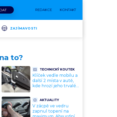
REDAKCE
KONTAKT
ZAJÍMAVOSTI
 na to?
TECHNICKÝ KOUTEK
Klíček vedle mobilu a
další 2 místa v autě,
kde hrozí jeho trvalé
poškození a
znefunkčnění
AKTUALITY
V zácpě ve vedru
zapnul topení na
maximum. Absurdní