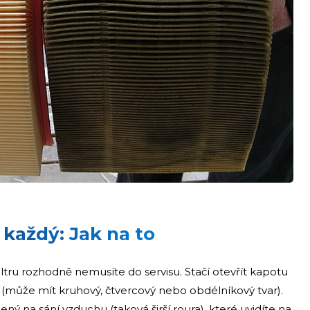
 každý: Jak na to
tru rozhodně nemusíte do servisu. Stačí otevřít kapotu
ytý (může mít kruhový, čtvercový nebo obdélníkový tvar).
ný na sání vzduchu (taková širší roura), které uvidíte na