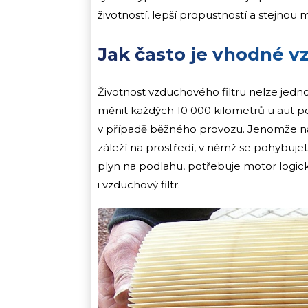
životností, lepší propustností a stejnou 
Jak často je vhodné v
Životnost vzduchového filtru nelze jednoz
měnit každých 10 000 kilometrů u aut poh
v případě běžného provozu. Jenomže naj
záleží na prostředí, v němž se pohybujete
plyn na podlahu, potřebuje motor logick
i vzduchový filtr.