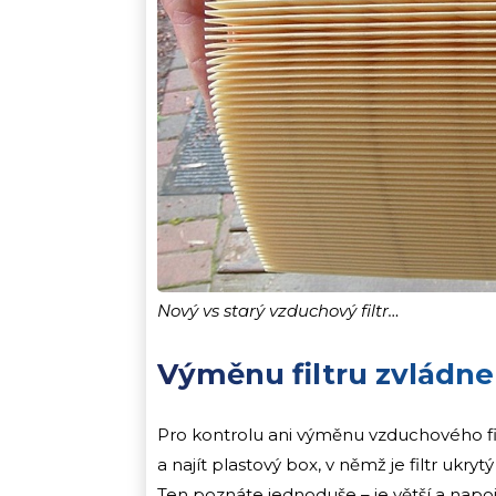
Nový vs starý vzduchový filtr…
Výměnu filtru zvládne
Pro kontrolu ani výměnu vzduchového fil
a najít plastový box, v němž je filtr ukr
Ten poznáte jednoduše – je větší a napoje