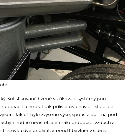
dobu…
lký. Sofistikovaně řízené vstřikovací systémy jsou
oradit a nebrat tak příliš paliva navíc – stále ale
výkon. Jak už bylo zvýšeno výše, spousta aut má pod
zachytí hodně nečistot, ale málo propouští vzduch a
iltr stovku dvě připlatit, a pořídit bavlněný s delší