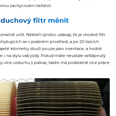
mírou zachycování nečistot.
zduchový filtr měnit
načně určit. Někteří výrobci udávají, že je vhodné filtr
ybujících se v prašném prostředí, a po 20 tisících
eté kilometry slouží pouze jako orientace, a hodně
, i na stylu vaší jízdy. Pokud máte neustále sešlápnutý
y více vzduchu (i paliva), takže má podstatně více práce