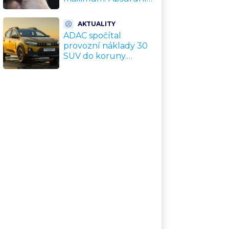
trik zachrání motor
před opravou za
AKTUALITY
desítky tisíc
ADAC spočítal
provozní náklady 30
SUV do koruny.
Nejlevnější vyjde na
tisíce Kč měsíčně,
nejdražší na
trojnásobek