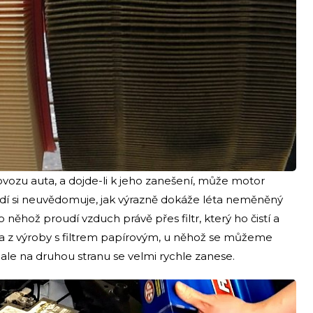
provozu auta, a dojde-li k jeho zanešení, může motor
idí si neuvědomuje, jak výrazně dokáže léta neměněný
 něhož proudí vzduch právě přes filtr, který ho čistí a
uta z výroby s filtrem papírovým, u něhož se můžeme
 ale na druhou stranu se velmi rychle zanese.