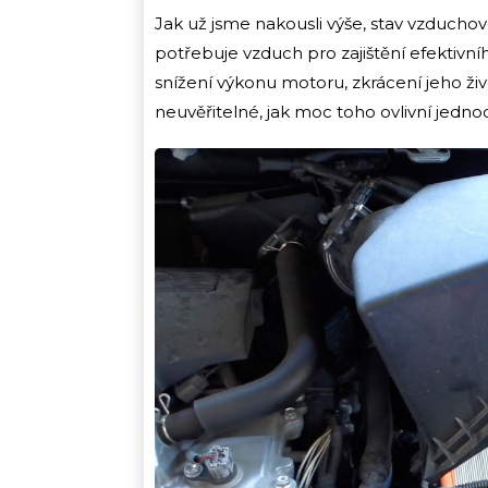
Jak už jsme nakousli výše, stav vzduchov
potřebuje vzduch pro zajištění efektivní
snížení výkonu motoru, zkrácení jeho živ
neuvěřitelné, jak moc toho ovlivní jedno