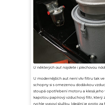
U některých aut najdete i plechovou ná
U modernějších aut není vliv filtru tak ve
schopny si s omezenou dodávkou vzduchu p
stoupá opotřebení motoru a klesá jeho 
kapotou papírový vzduchový filtr, který 
rychle vypoví službu. Ideální je proto za f