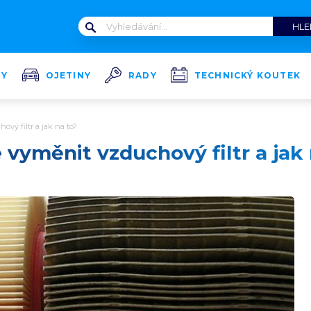
TY
OJETINY
RADY
TECHNICKÝ KOUTEK
ový filtr a jak na to?
 vyměnit vzduchový filtr a jak