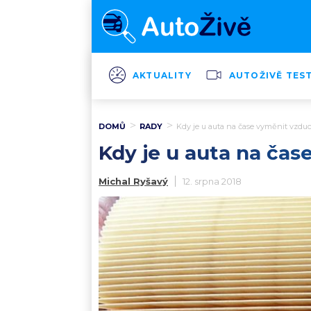
AKTUALITY
AUTOŽIVĚ TES
DOMŮ
RADY
Kdy je u auta na čase vyměnit vzduch
Kdy je u auta na čase
Michal Ryšavý
12. srpna 2018