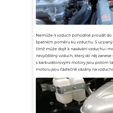
Nemůže-li vzduch pohodlně proudit do 
špatném poměru ku vzduchu. S ucpaným v
čímž může dojít k nasávání vzduchu i m
nevyčištěný vzduch, který do něj zanese 
s karburátorovými motory jsou potom ta
motoru jsou částečně vázány na vzduchový