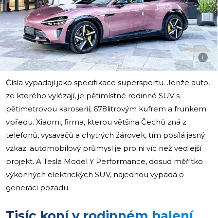
i
Čísla vypadají jako specifikace supersportu. Jenže auto,
ze kterého vylézají, je pětimístné rodinné SUV s
pětimetrovou karoserií, 678litrovým kufrem a frunkem
vpředu. Xiaomi, firma, kterou většina Čechů zná z
telefonů, vysavačů a chytrých žárovek, tím posílá jasný
vzkaz: automobilový průmysl je pro ni víc než vedlejší
projekt. A Tesla Model Y Performance, dosud měřítko
výkonných elektrických SUV, najednou vypadá o
generaci pozadu.
Tisíc koní v rodinném balení