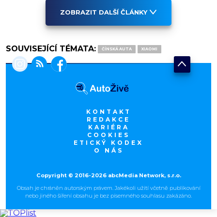
ZOBRAZIT DALŠÍ ČLÁNKY
SOUVISEJÍCÍ TÉMATA:
ČÍNSKÁ AUTA
XIAOMI
KONTAKT
REDAKCE
KARIÉRA
COOKIES
ETICKÝ KODEX
O NÁS
Copyright © 2016-2026 abcMedia Network, s.r.o.
Obsah je chráněn autorským právem. Jakékoli užití včetně publikování
nebo jiného šíření obsahu je bez písemného souhlasu zakázáno.