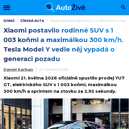
DOMŮ
ČÍNSKÁ AUTA
Xiaomi postavilo rodinné SUV s 1 003 koňmi a maxi
Xiaomi postavilo rodinné SUV s 1
003 koňmi a maximálkou 300 km/h.
Tesla Model Y vedle něj vypadá o
generaci pozadu
Daniel Karban
23. června 2026
Xiaomi 21. května 2026 oficiálně spustilo prodej YU7
GT, elektrického SUV s 1 003 koňmi, maximálkou
300 km/h a sprintem na stovku za 2,92 sekundy.