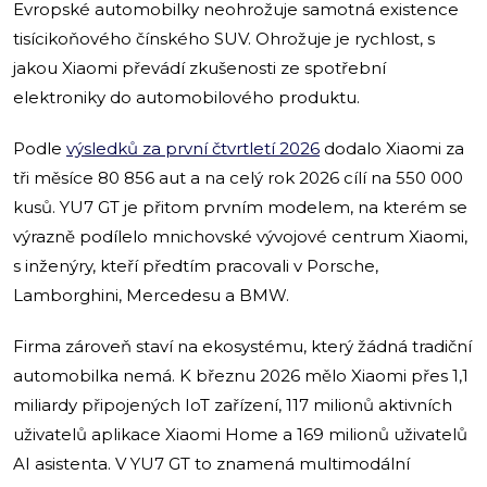
Evropské automobilky neohrožuje samotná existence
tisícikoňového čínského SUV. Ohrožuje je rychlost, s
jakou Xiaomi převádí zkušenosti ze spotřební
elektroniky do automobilového produktu.
Podle
výsledků za první čtvrtletí 2026
dodalo Xiaomi za
tři měsíce 80 856 aut a na celý rok 2026 cílí na 550 000
kusů. YU7 GT je přitom prvním modelem, na kterém se
výrazně podílelo mnichovské vývojové centrum Xiaomi,
s inženýry, kteří předtím pracovali v Porsche,
Lamborghini, Mercedesu a BMW.
Firma zároveň staví na ekosystému, který žádná tradiční
automobilka nemá. K březnu 2026 mělo Xiaomi přes 1,1
miliardy připojených IoT zařízení, 117 milionů aktivních
uživatelů aplikace Xiaomi Home a 169 milionů uživatelů
AI asistenta. V YU7 GT to znamená multimodální