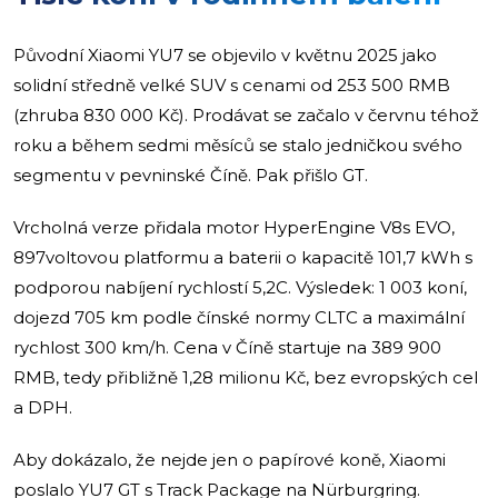
Původní Xiaomi YU7 se objevilo v květnu 2025 jako
solidní středně velké SUV s cenami od 253 500 RMB
(zhruba 830 000 Kč). Prodávat se začalo v červnu téhož
roku a během sedmi měsíců se stalo jedničkou svého
segmentu v pevninské Číně. Pak přišlo GT.
Vrcholná verze přidala motor HyperEngine V8s EVO,
897voltovou platformu a baterii o kapacitě 101,7 kWh s
podporou nabíjení rychlostí 5,2C. Výsledek: 1 003 koní,
dojezd 705 km podle čínské normy CLTC a maximální
rychlost 300 km/h. Cena v Číně startuje na 389 900
RMB, tedy přibližně 1,28 milionu Kč, bez evropských cel
a DPH.
Aby dokázalo, že nejde jen o papírové koně, Xiaomi
poslalo YU7 GT s Track Package na Nürburgring.