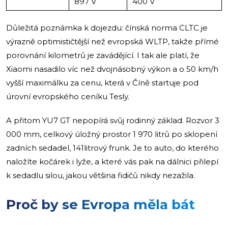
897 V
400 V
Důležitá poznámka k dojezdu: čínská norma CLTC je
výrazně optimističtější než evropská WLTP, takže přímé
porovnání kilometrů je zavádějící. I tak ale platí, že
Xiaomi nasadilo víc než dvojnásobný výkon a o 50 km/h
vyšší maximálku za cenu, která v Číně startuje pod
úrovní evropského ceníku Tesly.
A přitom YU7 GT nepopírá svůj rodinný základ. Rozvor 3
000 mm, celkový úložný prostor 1 970 litrů po sklopení
zadních sedadel, 141litrový frunk. Je to auto, do kterého
naložíte kočárek i lyže, a které vás pak na dálnici přilepí
k sedadlu silou, jakou většina řidičů nikdy nezažila.
Proč by se Evropa měla bát