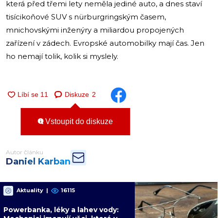
která před třemi lety neměla jediné auto, a dnes staví
tisícikoňové SUV s nürburgringským časem,
mnichovskými inženýry a miliardou propojených
zařízení v zádech. Evropské automobilky mají čas. Jen
ho nemají tolik, kolik si myslely.
Diskuze
2
Vstoupit do diskuze
Autor článku
Daniel Karban
Aktuality
|
16115
Powerbanka, léky a lahev vody: