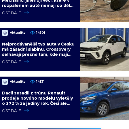
Mechanici jmenují věci, které v
rozpáleném autě nemají co dělat.
Hrozí i požár
ČÍST DÁLE
Aktuality
|
14501
Nejprodávanější typ auta v Česku
má zásadní slabinu. Crossovery
selhávají přesně tam, kde mají
být nejsilnější
ČÍST DÁLE
Aktuality
|
14131
Dacii sesadil z trůnu Renault,
prodeje nového modelu vyletěly
o 372 % za jediný rok. Češi ale
jedou svojí pohádku
ČÍST DÁLE