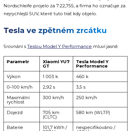
Nordschleife projelo za 7:22,755, a firma ho označuje za
nejrychlejší SUV, které tuto trať kdy objelo.
Tesla ve zpětném zrcátku
Srovnání s
Teslou Model Y Performance
mluví jasně:
Parametr
Xiaomi YU7
Tesla Model Y
GT
Performance
Výkon
1 003 k
460 k
0–100 km/h
2,92 s
3,5 s
Maximální
300 km/h
250 km/h
rychlost
Dojezd
705 km
580 km (WLTP)
(CLTC)
Baterie
101,7 kWh /
nespecifikováno /