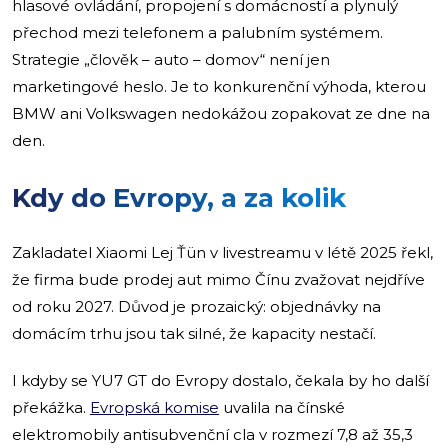
hlasové ovládání, propojení s domácností a plynulý
přechod mezi telefonem a palubním systémem.
Strategie „člověk – auto – domov“ není jen
marketingové heslo. Je to konkurenční výhoda, kterou
BMW ani Volkswagen nedokážou zopakovat ze dne na
den.
Kdy do Evropy, a za kolik
Zakladatel Xiaomi Lej Ťün v livestreamu v létě 2025 řekl,
že firma bude prodej aut mimo Čínu zvažovat nejdříve
od roku 2027. Důvod je prozaický: objednávky na
domácím trhu jsou tak silné, že kapacity nestačí.
I kdyby se YU7 GT do Evropy dostalo, čekala by ho další
překážka.
Evropská komise
uvalila na čínské
elektromobily antisubvenční cla v rozmezí 7,8 až 35,3