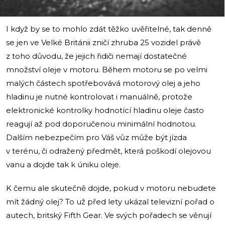
I když by se to mohlo zdát těžko uvěřitelné, tak denně
se jen ve Velké Británii zničí zhruba 25 vozidel právě
z toho důvodu, že jejich řidiči nemají dostatečné
množství oleje v motoru. Během motoru se po velmi
malých částech spotřebovává motorový olej a jeho
hladinu je nutné kontrolovat i manuálně, protože
elektronické kontrolky hodnotící hladinu oleje často
reagují až pod doporučenou minimální hodnotou.
Dalším nebezpečím pro Váš vůz může být jízda
v terénu, či odražený předmět, která poškodí olejovou
vanu a dojde tak k úniku oleje.
K čemu ale skutečně dojde, pokud v motoru nebudete
mít žádný olej? To už před lety ukázal televizní pořad o
autech, britský Fifth Gear. Ve svých pořadech se věnují