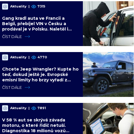
Aktuality
|
7315
Gang kradl auta ve Francii a
Belgii, přebíjel VIN v Česku a
prodával je v Polsku. Naletěl i
polský vicepremiér
ČÍST DÁLE
Aktuality
|
4770
Chcete Jeep Wrangler? Kupte ho
teď, dokud ještě je. Evropské
emisní limity ho brzy vyřadí z
nabídky nadobro
ČÍST DÁLE
Aktuality
|
7891
V 58 % aut se skrývá závada
motoru, o které řidič netuší.
Diagnostika 18 milionů vozů