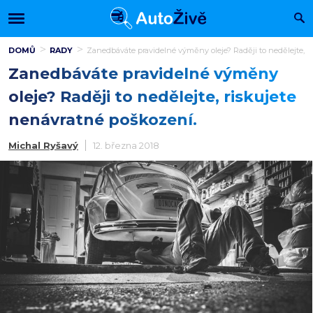
DOMŮ
RADY
Zanedbáváte pravidelné výměny oleje? Raději to nedělejte, r
Zanedbáváte pravidelné výměny
oleje? Raději to nedělejte, riskujete
nenávratné poškození.
Michal Ryšavý
12. března 2018