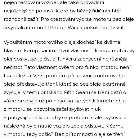
nejen testování vozidel, ale také provádění
nejrůznějších pokusů, které by běžný řidič nechtěl
rozhodně zažít. Pro otestování výdrže motoru bez oleje
si vybrali automobil Proton Wira a pokus mohl začít.
Vypuštěním motorového oleje dochází ke dvěma
hlavním komplikacím. První vlastností, kterou motorový
olej poskytuje, je čistící funkci a zachycení nejrůznější
nečistot. Tato vlastnost ovšem pro funkci motoru není
tak důležitá. Větší problém při absenci motorového
oleje představuje tření, které se bez oleje extrémně
zvyšuje. V testu britského Fifth Gearu se tření pístů o
válce projevilo už po několika ujetých kilometrech a
z motoru se pozvolna začal zvyšovat hluk.
S přibývajícími kilometry se problém stále zvyšoval a
následně bylo nutné vozidlo zcela odstavit. K čemu
v motoru tedy došlo? Bez přítomnosti oleje se tření