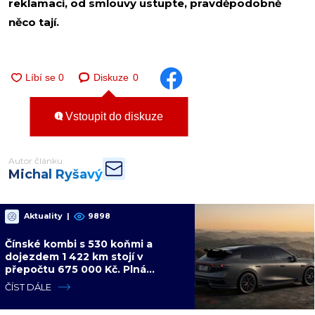
reklamaci, od smlouvy ustupte, pravděpodobně
něco tají.
Diskuze
0
Vstoupit do diskuze
Autor článku
Michal Ryšavý
Aktuality
|
9898
Čínské kombi s 530 koňmi a
dojezdem 1 422 km stojí v
přepočtu 675 000 Kč. Plná
výbava je v ceně, VW a BMW mají
ČÍST DÁLE
problém