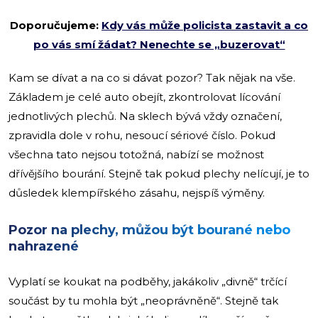
Doporučujeme:
Kdy vás může policista zastavit a co
po vás smí žádat? Nenechte se „buzerovat“
Kam se dívat a na co si dávat pozor? Tak nějak na vše.
Základem je celé auto obejít, zkontrolovat lícování
jednotlivých plechů. Na sklech bývá vždy označení,
zpravidla dole v rohu, nesoucí sériové číslo. Pokud
všechna tato nejsou totožná, nabízí se možnost
dřívějšího bourání. Stejně tak pokud plechy nelícují, je to
důsledek klempířského zásahu, nejspíš výměny.
Pozor na plechy, můžou být bourané nebo
nahrazené
Vyplatí se koukat na podběhy, jakákoliv „divně“ trčící
součást by tu mohla být „neoprávněně“. Stejně tak