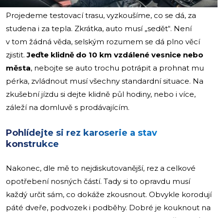
Projedeme testovací trasu, vyzkoušíme, co se dá, za
studena i za tepla. Zkrátka, auto musí „sedět“. Není
v tom žádná věda, selským rozumem se dá plno věcí
zjistit.
Jeďte klidně do 10 km vzdálené vesnice nebo
města
, nebojte se auto trochu potrápit a prohnat mu
pérka, zvládnout musí všechny standardní situace. Na
zkušební jízdu si dejte klidně půl hodiny, nebo i více,
záleží na domluvě s prodávajícím.
Pohlídejte si rez karoserie a stav
konstrukce
Nakonec, dle mě to nejdiskutovanější, rez a celkové
opotřebení nosných částí. Tady si to opravdu musí
každý určit sám, co dokáže zkousnout. Obvykle korodují
páté dveře, podvozek i podběhy. Dobré je kouknout na