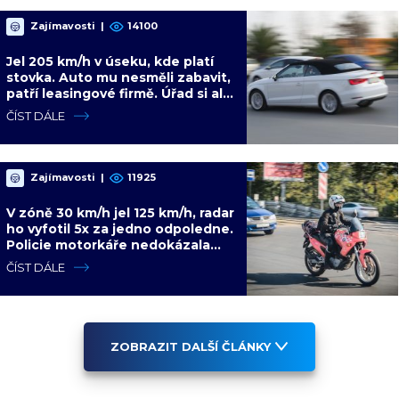
Zajímavosti
|
14100
Jel 205 km/h v úseku, kde platí
stovka. Auto mu nesměli zabavit,
patří leasingové firmě. Úřad si ale
poradil jinak
ČÍST DÁLE
Zajímavosti
|
11925
V zóně 30 km/h jel 125 km/h, radar
ho vyfotil 5x za jedno odpoledne.
Policie motorkáře nedokázala
zastavit
ČÍST DÁLE
ZOBRAZIT DALŠÍ ČLÁNKY