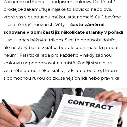
Začneme od konce – podpisem smlouvy. Do té totiž
prodejce zakamufluje nějaké to slovíčko nebo dvě,
které vás v budoucnu můžou stát nemalé úsilí, bavíme-
li se o té lepší možnosti. Věty –
často záměrně
schované v dolní části již několikáté stránky v pořadí
– jsou i dnes běžným trikem. Sice to nepůsobí dobře,
ale některý bazar zkrátka bez alespoň malé lži prodat
neumí. Praktická rada pro každého – nikdy žádnou
smlouvu nepodepisovat na místě. Raději si smlouvu
vezměte domů, několikrát si ji v klidu přečtěte, třeba i
s pomocnou rukou od zkušenějších lidí nebo právníka.