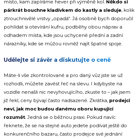
místo, kam zapíráme hever při výměně kol.
Někdo si
párkrát bouchne kladívkem do kastly a sleduje
, kolik
ztrouchnivělé vrstvy „opadá“. Já osobně bych doporučil
pohlídat si otevírání kufru, podběhy obou náprav a
odhadem místa, kde jsou uchycené přední a zadní
nárazníky, kde se můžou rovněž najít špatné spoje.
Udělejte si závěr a diskutujte o ceně
Máte-li vše zkontrolované a pro daný vůz jste se už
rozhodli, můžete zavést řeč na slevu. I kdybyste na
vozidle nenašli nic nevyhovujícího, zkuste to – jak jsem
již řekl, ceny bývají často nadsazené. Zkrátka,
prodejci
neví, jak moc budou danému oboru kupující
rozumět
. Jedná se o běžnou praxi. Pokud navíc
řeknete, že se na stejné auto jedete podívat ještě do
konkurenčního bazaru, často prodejce své jednání