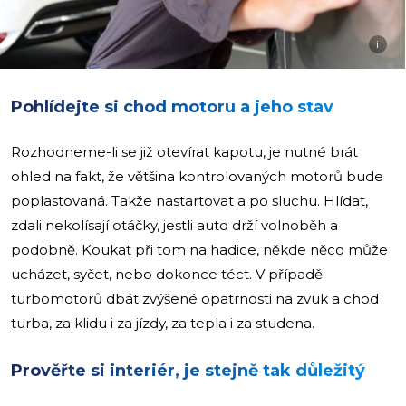
i
Pohlídejte si chod motoru a jeho stav
Rozhodneme-li se již otevírat kapotu, je nutné brát
ohled na fakt, že většina kontrolovaných motorů bude
poplastovaná. Takže nastartovat a po sluchu. Hlídat,
zdali nekolísají otáčky, jestli auto drží volnoběh a
podobně. Koukat při tom na hadice, někde něco může
ucházet, syčet, nebo dokonce téct. V případě
turbomotorů dbát zvýšené opatrnosti na zvuk a chod
turba, za klidu i za jízdy, za tepla i za studena.
Prověřte si interiér, je stejně tak důležitý