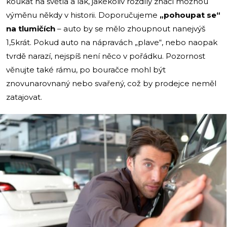
koukat na světla a lak, jakékoliv rozdíly značí možnou
výměnu někdy v historii. Doporučujeme
„pohoupat se“
na tlumičích
– auto by se mělo zhoupnout nanejvýš
1,5krát. Pokud auto na nápravách „plave“, nebo naopak
tvrdě narazí, nejspíš není něco v pořádku. Pozornost
věnujte také rámu, po bouračce mohl být
znovunarovnaný nebo svařený, což by prodejce neměl
zatajovat.