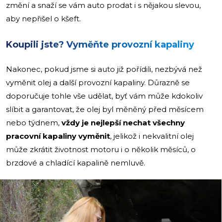
změní a snaží se vám auto prodat i s nějakou slevou,
aby nepřišel o kšeft.
Koupili jste? Vyměňte provozní kapaliny
Nakonec, pokud jsme si auto již pořídili, nezbývá než
vyměnit olej a další provozní kapaliny. Důrazně se
doporučuje tohle vše udělat, byť vám může kdokoliv
slíbit a garantovat, že olej byl měněný před měsícem
nebo týdnem,
vždy je nejlepší nechat všechny
pracovní kapaliny vyměnit
, jelikož i nekvalitní olej
může zkrátit životnost motoru i o několik měsíců, o
brzdové a chladící kapalině nemluvě.