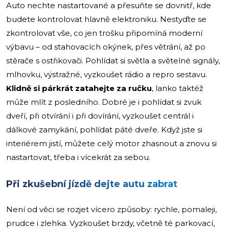
Auto nechte nastartované a přesuňte se dovnitř, kde
budete kontrolovat hlavně elektroniku. Nestyďte se
zkontrolovat vše, co jen trošku připomíná moderní
výbavu – od stahovacích okýnek, přes větrání, až po
stěrače s ostřikovači. Pohlídat si světla a světelné signály,
mlhovku, výstražné, vyzkoušet rádio a repro sestavu.
Klidně si párkrát zatahejte za ručku
, lanko taktéž
může mlít z posledního. Dobré je i pohlídat si zvuk
dveří, při otvírání i při dovírání, vyzkoušet centrál i
dálkové zamykání, pohlídat páté dveře. Když jste si
interiérem jistí, můžete celý motor zhasnout a znovu si
nastartovat, třeba i vícekrát za sebou.
Při zkušební jízdě dejte autu zabrat
Není od věci se rozjet vícero způsoby: rychle, pomaleji,
prudce i zlehka. Vyzkoušet brzdy, včetně té parkovací,