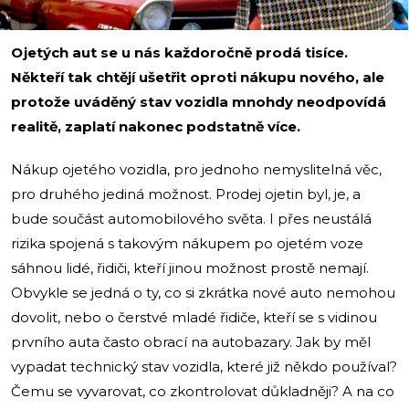
Ojetých aut se u nás každoročně prodá tisíce.
Někteří tak chtějí ušetřit oproti nákupu nového, ale
protože uváděný stav vozidla mnohdy neodpovídá
realitě, zaplatí nakonec podstatně více.
Nákup ojetého vozidla, pro jednoho nemyslitelná věc,
pro druhého jediná možnost. Prodej ojetin byl, je, a
bude součást automobilového světa. I přes neustálá
rizika spojená s takovým nákupem po ojetém voze
sáhnou lidé, řidiči, kteří jinou možnost prostě nemají.
Obvykle se jedná o ty, co si zkrátka nové auto nemohou
dovolit, nebo o čerstvé mladé řidiče, kteří se s vidinou
prvního auta často obrací na autobazary. Jak by měl
vypadat technický stav vozidla, které již někdo používal?
Čemu se vyvarovat, co zkontrolovat důkladněji? A na co