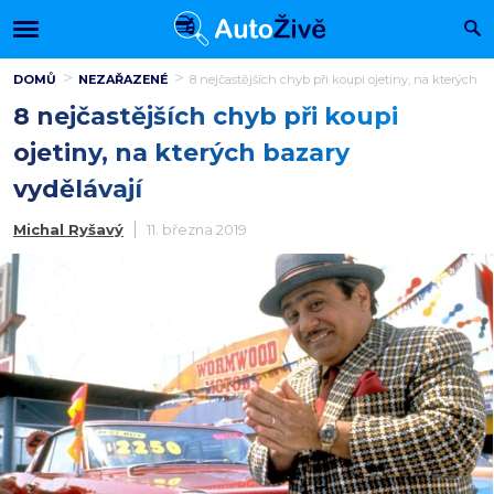
DOMŮ
NEZAŘAZENÉ
8 nejčastějších chyb při koupi ojetiny, na kterých b
8 nejčastějších chyb při koupi
ojetiny, na kterých bazary
vydělávají
Michal Ryšavý
11. března 2019