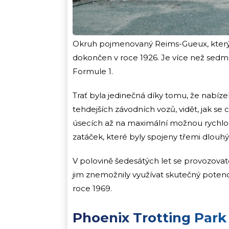
Okruh pojmenovaný Reims-Gueux, který n
dokončen v roce 1926. Je více než sedm k
Formule 1.
Trať byla jedinečná díky tomu, že nabíz
tehdejších závodních vozů, vidět, jak se
úsecích až na maximální možnou rychlost
zatáček, které byly spojeny třemi dlouh
V polovině šedesátých let se provozovate
jim znemožnily využívat skutečný potenci
roce 1969.
Phoenix Trotting Par