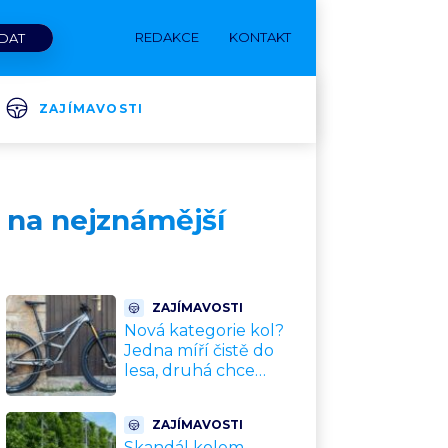
REDAKCE
KONTAKT
ZAJÍMAVOSTI
 na nejznámější
ZAJÍMAVOSTI
Nová kategorie kol?
Jedna míří čistě do
lesa, druhá chce
nahradit dnešní
silničky. Cyklisté mají
ZAJÍMAVOSTI
rozporuplné názory
Skandál kolem