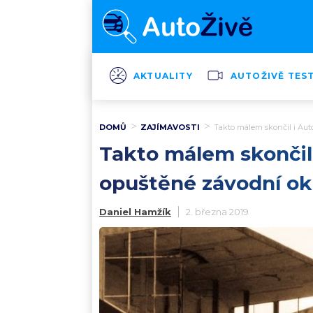
AKTUALITY
AUTOŽIVĚ TES
DOMŮ
ZAJÍMAVOSTI
Takto málem skončil i Aut
Takto málem skončil 
opuštěné závodní ok
Daniel Hamžík
2. března 2019