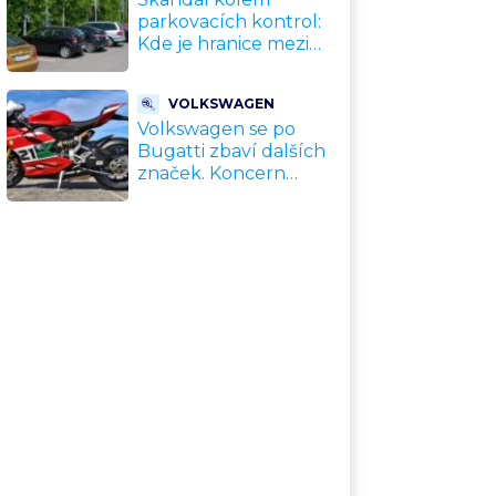
parkovacích kontrol:
Kde je hranice mezi
kávou a úplatkem?
Malé město, malá
VOLKSWAGEN
výhoda, velký
Volkswagen se po
problém
Bugatti zbaví dalších
značek. Koncern
přiznal, že jeho dekády
fungující model je u
konce