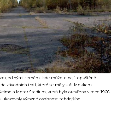
i
sou jedinými zeměmi, kde můžete najít opuštěné
řada závodních tratí, které se měly stát Mekkami
 Keimola Motor Stadium, která byla otevřena v roce 1966
u ukazovaly výrazné osobnosti tehdejšího