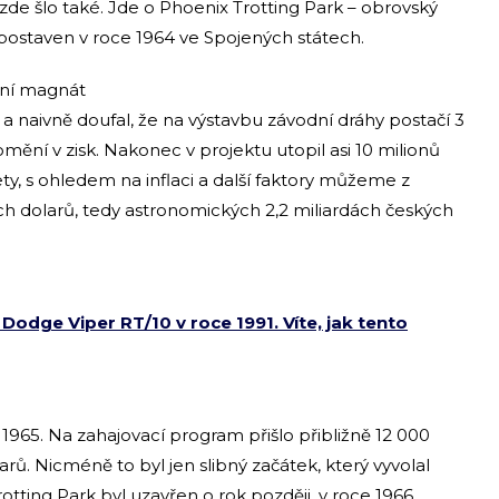
 zde šlo také. Jde o Phoenix Trotting Park – obrovský
postaven v roce 1964 ve Spojených státech.
ční magnát
 naivně doufal, že na výstavbu závodní dráhy postačí 3
omění v zisk. Nakonec v projektu utopil asi 10 milionů
ety, s ohledem na inflaci a další faktory můžeme z
h dolarů, tedy astronomických 2,2 miliardách českých
 Dodge Viper RT/10 v roce 1991. Víte, jak tento
 1965. Na zahajovací program přišlo přibližně 12 000
arů. Nicméně to byl jen slibný začátek, který vyvolal
tting Park byl uzavřen o rok později, v roce 1966.