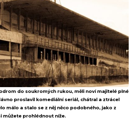
odrom do soukromých rukou, měli noví majitelé plné
vno proslavil komediální seriál, chátral a ztrácel
lo málo a stalo se z něj něco podobného, jako z
i můžete prohlédnout níže.