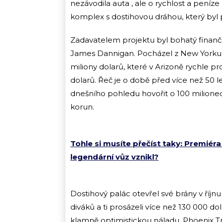
nezávodila auta , ale o rychlost a peníze
komplex s dostihovou dráhou, který byl 
Zadavatelem projektu byl bohatý finan
James Dannigan. Pocházel z New Yorku a
miliony dolarů, které v Arizoně rychle pr
dolarů. Řeč je o době před více než 50 l
dnešního pohledu hovořit o 100 milionec
korun.
Tohle si musíte přečíst taky: Premiéra
legendární vůz vznikl?
Dostihový palác otevřel své brány v říjnu
diváků a ti prosázeli více než 130 000 dol
klamně optimistickou náladu. Phoenix Tro