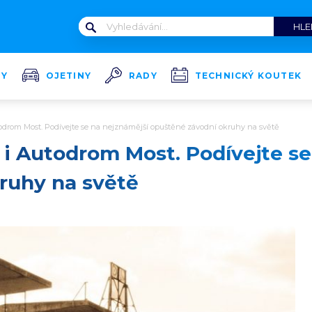
TY
OJETINY
RADY
TECHNICKÝ KOUTEK
odrom Most. Podívejte se na nejznámější opuštěné závodní okruhy na světě
i Autodrom Most. Podívejte se
ruhy na světě