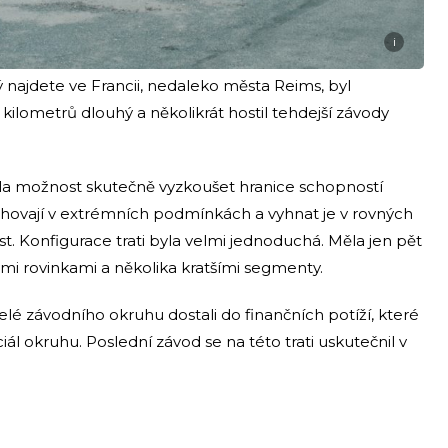
i
ajdete ve Francii, nedaleko města Reims, byl
ilometrů dlouhý a několikrát hostil tehdejší závody
ela možnost skutečně vyzkoušet hranice schopností
 chovají v extrémních podmínkách a vyhnat je v rovných
. Konfigurace trati byla velmi jednoduchá. Měla jen pět
ými rovinkami a několika kratšími segmenty.
lé závodního okruhu dostali do finančních potíží, které
ál okruhu. Poslední závod se na této trati uskutečnil v
k