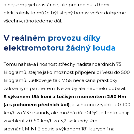
a nejsem jejich zastánce, ale pro rodinu s třemi
elektrokoly to může být stejný bonus: večer dobijeme
všechny, ráno jedeme dál.
V reálném provozu díky
elektromotoru žádný louda
Tomu nahrává i nosnost střechy nadstandardních 75
kilogramů, stejně jako možnost připojení přívěsu do 500
kilogramů. Celkově je tak MG5 nečekaně prakticky
založeným partnerem. Ne že by ale neumělo pobavit.
S výkonem 154 koní a točivým momentem 280 Nm
(a s pohonem předních kol)
je schopno zrychlit z 0-100
km/h za 7,3 sekundy, ale možná důležitější je tento údaj:
zrychlení z 0-50 km/h za 3,2. sekundy. Pro
srovnání, MINI Electric s výkonem 181 k zrychlí na