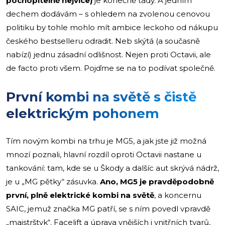
pochopitelně nejvíce)
je konečně tady. A jedním
dechem dodávám – s ohledem na zvolenou cenovou
politiku by tohle mohlo mít ambice leckoho od nákupu
českého bestselleru odradit. Neb skýtá (a současně
nabízí) jednu zásadní odlišnost. Nejen proti Octavii, ale
de facto proti všem. Pojďme se na to podívat společně.
První kombi na světě s čistě
elektrickým pohonem
Tím novým kombi na trhu je MG5, a jak jste již možná
mnozí poznali, hlavní rozdíl oproti Octavii nastane u
tankování: tam, kde se u Škody a dalšíc aut skrývá nádrž,
je u „MG pětky“ zásuvka.
Ano, MG5 je pravděpodobně
první, plně elektrické kombi na světě
, a koncernu
SAIC, jemuž značka MG patří, se s ním povedl vpravdě
„majstrštyk“. Facelift a úprava vnějších i vnitřních tvarů,