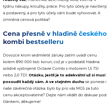
týdnu nákupy, kroužky, práce. Pro tyto účely je navržený
a postavený, a pro tyto účely vám bude vyhovovat. A
zmíněná cenová politika?
Cena přesně v hladině českého
kombi bestselleru
Dovozce krom sedmileté záruky zatím uvádí cenu
kolem 890 000 tisíc korun, což je v podstatě hladina
solidně vystrojené Octavie Combi s motorem 1,5 TSI
nebo 2,0 TDI.
Otázku, jestli je to adekvátní už si musí
posoudit každý sám. A ve stejném duchu
se ponese i
naše závěrečná otázka: bylo by pro vás MG5 za tuto
cenu akceptovatelné? Dejte nám vědět do diskuse pod
článkem, děkujeme!