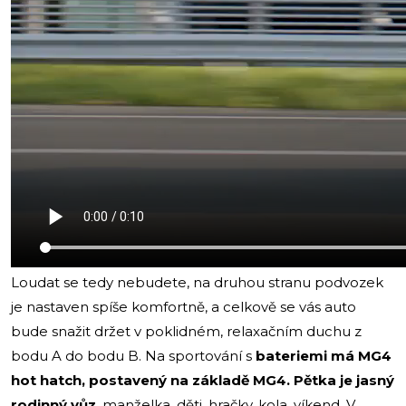
Loudat se tedy nebudete, na druhou stranu podvozek
je nastaven spíše komfortně, a celkově se vás auto
bude snažit držet v poklidném, relaxačním duchu z
bodu A do bodu B. Na sportování s
bateriemi má MG4
hot hatch, postavený na základě MG4. Pětka je jasný
rodinný vůz
, manželka, děti, hračky, kola, víkend. V