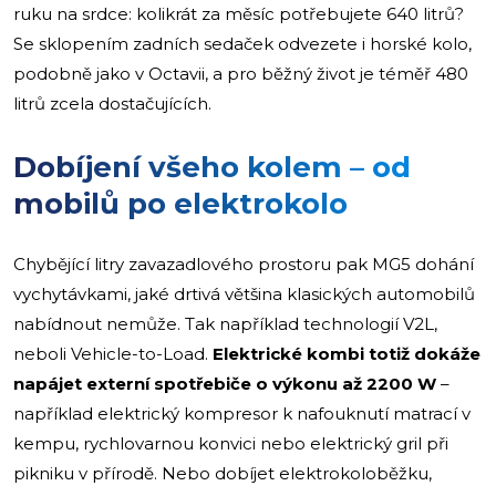
ruku na srdce: kolikrát za měsíc potřebujete 640 litrů?
Se sklopením zadních sedaček odvezete i horské kolo,
podobně jako v Octavii, a pro běžný život je téměř 480
litrů zcela dostačujících.
Dobíjení všeho kolem – od
mobilů po elektrokolo
Chybějící litry zavazadlového prostoru pak MG5 dohání
vychytávkami, jaké drtivá většina klasických automobilů
nabídnout nemůže. Tak například technologií V2L,
neboli Vehicle-to-Load.
Elektrické kombi totiž dokáže
napájet externí spotřebiče o výkonu až 2200 W
–
například elektrický kompresor k nafouknutí matrací v
kempu, rychlovarnou konvici nebo elektrický gril při
pikniku v přírodě. Nebo dobíjet elektrokoloběžku,