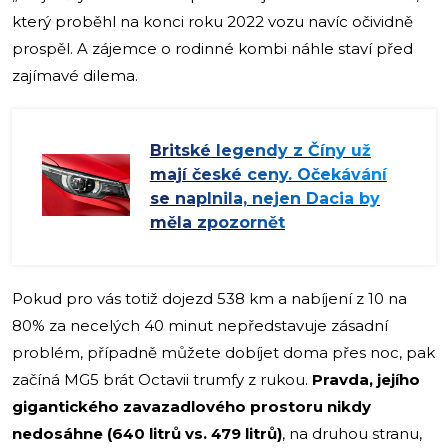
který proběhl na konci roku 2022 vozu navíc očividně
prospěl. A zájemce o rodinné kombi náhle staví před
zajímavé dilema.
Britské legendy z Číny už
mají české ceny. Očekávání
se naplnila, nejen Dacia by
měla zpozornět
Pokud pro vás totiž dojezd 538 km a nabíjení z 10 na
80% za necelých 40 minut nepředstavuje zásadní
problém, případně můžete dobíjet doma přes noc, pak
začíná MG5 brát Octavii trumfy z rukou.
Pravda, jejího
gigantického zavazadlového prostoru nikdy
nedosáhne (640 litrů vs. 479 litrů)
, na druhou stranu,