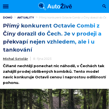
DOMŮ
AKTUALITY
Přímý konkurent Octavie Combi z Číny dorazil do Čech.
Přímý konkurent Octavie Combi z
Číny dorazil do Čech. Je v prodeji a
překvapí nejen vzhledem, ale i u
tankování
Michal Sztolár
8. října 2023
Číňané nechtějí ponechat nic náhodě, v Čechách tak
zahájili prodej oblíbených kombíků. Tento model
navíc konkuruje Octavii cenou i naprostou odlišností
pohonu.