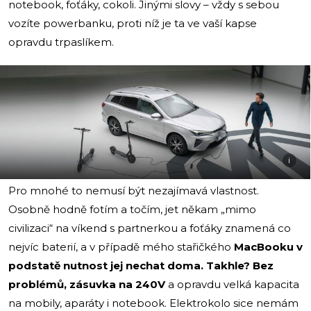
notebook, foťáky, cokoli. Jinými slovy – vždy s sebou
vozíte powerbanku, proti níž je ta ve vaší kapse
opravdu trpaslíkem.
i
Pro mnohé to nemusí být nezajímavá vlastnost.
Osobně hodně fotím a točím, jet někam „mimo
civilizaci“ na víkend s partnerkou a foťáky znamená co
nejvíc baterií, a v případě mého stařičkého
MacBooku v
podstatě nutnost jej nechat doma. Takhle? Bez
problémů, zásuvka na 240V
a opravdu velká kapacita
na mobily, aparáty i notebook. Elektrokolo sice nemám