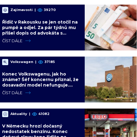
Zajímavosti
|
39270
Řidič v Rakousku se jen otočil na
pumpě a odjel. Za pár týdnů mu
přišel dopis od advokáta s
požadavkem 9 300 Kč
ČÍST DÁLE
Volkswagen
|
37185
Konec Volkswagenu, jak ho
známe? Šéf koncernu přiznal, že
dosavadní model nefunguje.
Ekonom predikuje čínské
ČÍST DÁLE
převzetí
Aktuality
|
41082
V Německu hrozí dočasný
nedostatek benzinu. Konec
daňové slevy žene řidiče na