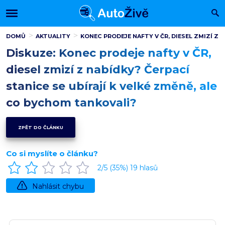
DOMŮ
AKTUALITY
KONEC PRODEJE NAFTY V ČR, DIESEL ZMIZÍ Z 
Diskuze: Konec prodeje nafty v ČR,
diesel zmizí z nabídky? Čerpací
stanice se ubírají k velké změně, ale
co bychom tankovali?
ZPĚT DO ČLÁNKU
Co si myslíte o článku?
2
/5 (
35
%)
19
hlasů
Nahlásit chybu