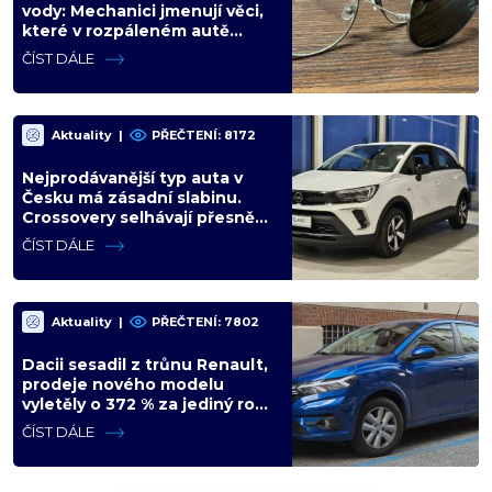
vody: Mechanici jmenují věci,
které v rozpáleném autě
nemají co dělat. Hrozí i požár
ČÍST DÁLE
Aktuality
|
PŘEČTENÍ: 8172
Nejprodávanější typ auta v
Česku má zásadní slabinu.
Crossovery selhávají přesně
tam, kde mají být nejsilnější
ČÍST DÁLE
Aktuality
|
PŘEČTENÍ: 7802
Dacii sesadil z trůnu Renault,
prodeje nového modelu
vyletěly o 372 % za jediný rok.
Češi ale jedou svojí pohádku
ČÍST DÁLE