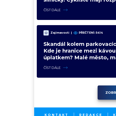
názory
ČÍST DÁLE
Zajímavosti
|
PŘEČTENÍ: 5414
Skandál kolem parkovacíc
Kde je hranice mezi kávou
úplatkem? Malé město, m
výhoda, velký problém
ČÍST DÁLE
ZOBR
KONTAKT
REDAKCE