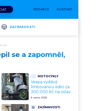
REDAKCE
KONTAKT
ZAJÍMAVOSTI
skuze
Opil se a zapomněl,
MOTOCYKLY
Vespa vydává
limitovanou edici za
300 000 Kč na oslavu
80 let. Jde o
6. srpna 2026
sběratelský kalkul
místo jízdního
ZAJÍMAVOSTI