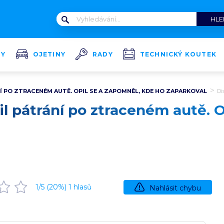
TY
OJETINY
RADY
TECHNICKÝ KOUTEK
NÍ PO ZTRACENÉM AUTĚ. OPIL SE A ZAPOMNĚL, KDE HO ZAPARKOVAL
Di
il pátrání po ztraceném autě. 
1
/5 (
20
%)
1
hlasů
Nahlásit chybu