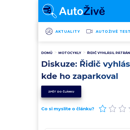
AKTUALITY
AUTOŽIVĚ TES
DOMŮ
MOTOCYKLY
ŘIDIČ VYHLÁSIL PÁTRÁ
Diskuze: Řidič vyhlás
kde ho zaparkoval
ZPĚT DO ČLÁNKU
Co si myslíte o článku?