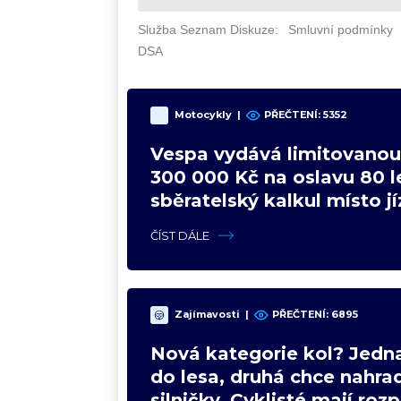
Motocykly
|
PŘEČTENÍ: 5352
Vespa vydává limitovanou 
300 000 Kč na oslavu 80 le
sběratelský kalkul místo j
upgradu
ČÍST DÁLE
Zajímavosti
|
PŘEČTENÍ: 6895
Nová kategorie kol? Jedna
do lesa, druhá chce nahrad
silničky. Cyklisté mají roz