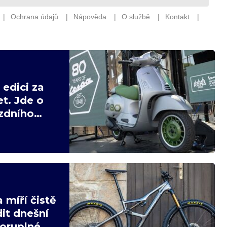
edici za
t. Jde o
ízdního
 míří čistě
it dnešní
poruplné