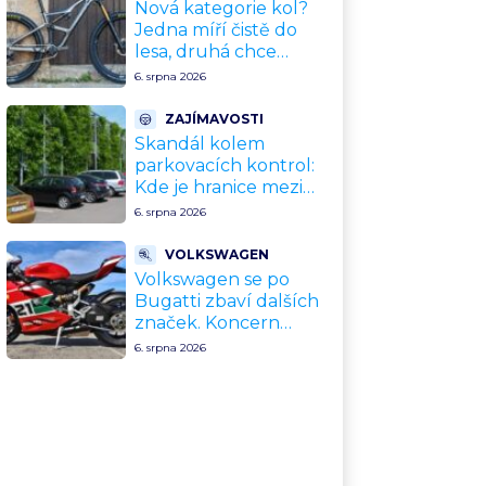
upgradu
Nová kategorie kol?
Jedna míří čistě do
lesa, druhá chce
nahradit dnešní
6. srpna 2026
silničky. Cyklisté mají
rozporuplné názory
ZAJÍMAVOSTI
Skandál kolem
parkovacích kontrol:
Kde je hranice mezi
kávou a úplatkem?
6. srpna 2026
Malé město, malá
výhoda, velký
VOLKSWAGEN
problém
Volkswagen se po
Bugatti zbaví dalších
značek. Koncern
přiznal, že jeho dekády
6. srpna 2026
fungující model je u
konce