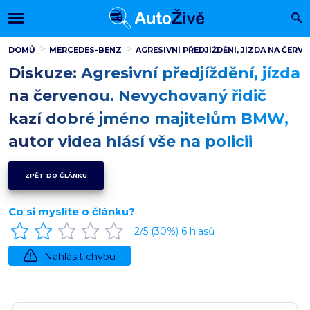
DOMŮ
MERCEDES-BENZ
AGRESIVNÍ PŘEDJÍŽDĚNÍ, JÍZDA NA ČER
Diskuze: Agresivní předjíždění, jízda
na červenou. Nevychovaný řidič
kazí dobré jméno majitelům BMW,
autor videa hlásí vše na policii
ZPĚT DO ČLÁNKU
Co si myslíte o článku?
2
/5 (
30
%)
6
hlasů
Nahlásit chybu