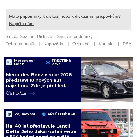
Mercedes-
PŘEČTENÍ:
|
Benz
2353
Mercedes-Benz v roce 2026
představí 10 nových aut
najednou: Zde je přehled
všech, které v Česku uvidíme
ČÍST DÁLE
Zajímavosti
|
PŘEČTENÍ: 8681
Ital 40 let přestavuje Lancii
Delta. Jeho dakar-safari verze