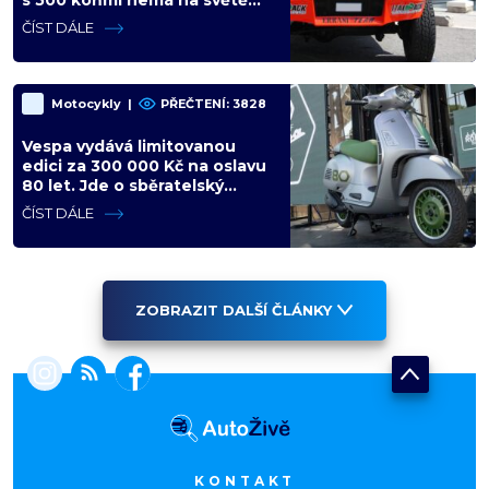
s 500 koňmi nemá na světě
konkurenci
ČÍST DÁLE
Motocykly
|
PŘEČTENÍ: 3828
Vespa vydává limitovanou
edici za 300 000 Kč na oslavu
80 let. Jde o sběratelský
kalkul místo jízdního upgradu
ČÍST DÁLE
ZOBRAZIT DALŠÍ ČLÁNKY
KONTAKT