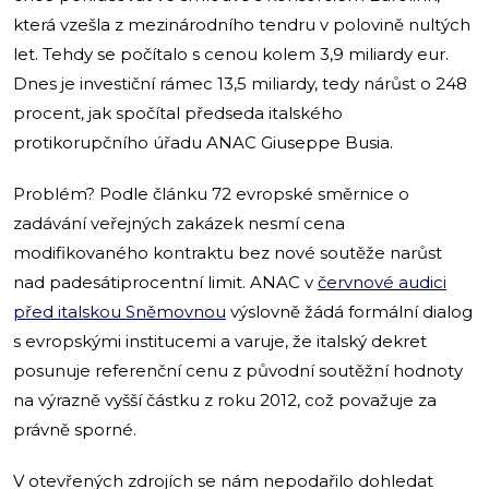
která vzešla z mezinárodního tendru v polovině nultých
let. Tehdy se počítalo s cenou kolem 3,9 miliardy eur.
Dnes je investiční rámec 13,5 miliardy, tedy nárůst o 248
procent, jak spočítal předseda italského
protikorupčního úřadu ANAC Giuseppe Busia.
Problém? Podle článku 72 evropské směrnice o
zadávání veřejných zakázek nesmí cena
modifikovaného kontraktu bez nové soutěže narůst
nad padesátiprocentní limit. ANAC v
červnové audici
před italskou Sněmovnou
výslovně žádá formální dialog
s evropskými institucemi a varuje, že italský dekret
posunuje referenční cenu z původní soutěžní hodnoty
na výrazně vyšší částku z roku 2012, což považuje za
právně sporné.
V otevřených zdrojích se nám nepodařilo dohledat