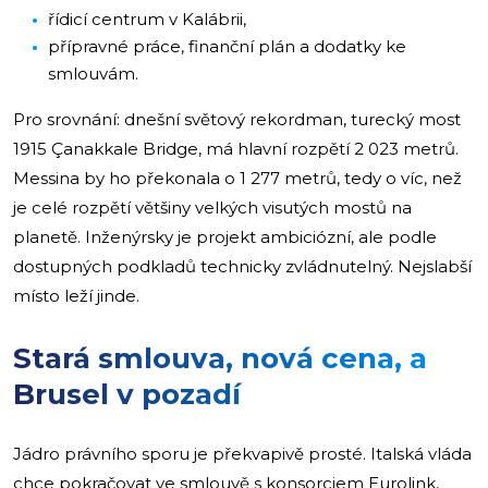
řídicí centrum v Kalábrii,
přípravné práce, finanční plán a dodatky ke
smlouvám.
Pro srovnání: dnešní světový rekordman, turecký most
1915 Çanakkale Bridge, má hlavní rozpětí 2 023 metrů.
Messina by ho překonala o 1 277 metrů, tedy o víc, než
je celé rozpětí většiny velkých visutých mostů na
planetě. Inženýrsky je projekt ambiciózní, ale podle
dostupných podkladů technicky zvládnutelný. Nejslabší
místo leží jinde.
Stará smlouva, nová cena, a
Brusel v pozadí
Jádro právního sporu je překvapivě prosté. Italská vláda
chce pokračovat ve smlouvě s konsorciem Eurolink,