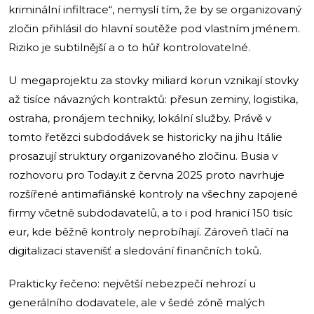
kriminální infiltrace“, nemyslí tím, že by se organizovaný
zločin přihlásil do hlavní soutěže pod vlastním jménem.
Riziko je subtilnější a o to hůř kontrolovatelné.
U megaprojektu za stovky miliard korun vznikají stovky
až tisíce návazných kontraktů: přesun zeminy, logistika,
ostraha, pronájem techniky, lokální služby. Právě v
tomto řetězci subdodávek se historicky na jihu Itálie
prosazují struktury organizovaného zločinu. Busia v
rozhovoru pro Today.it z června 2025 proto navrhuje
rozšířené antimafiánské kontroly na všechny zapojené
firmy včetně subdodavatelů, a to i pod hranicí 150 tisíc
eur, kde běžně kontroly neprobíhají. Zároveň tlačí na
digitalizaci stavenišť a sledování finančních toků.
Prakticky řečeno: největší nebezpečí nehrozí u
generálního dodavatele, ale v šedé zóně malých