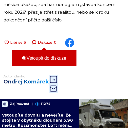
měsíce ukážou, zda harmonogram „stavba koncem
roku 2026″ přežije střet s realitou, nebo se k roku
dokončení přičte další číslo.
Diskuze
0
Vstoupit do diskuze
Autor článku
Ondřej Komárek
Zajímavosti
|
11274
Vstoupíte dovnitř a nevěříte, že
stojíte v obytňáku dlouhém 5,90
metru. Rossmönster Loft mění