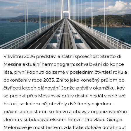
i
V květnu 2026 představila státní společnost Stretto di
Messina aktuální harmonogram: schvalování do konce
léta, první kopnutí do země v posledním čtvrtletí roku a
dokončení v roce 2033. Zní to jako konečný průlom po
čtyřiceti letech plánování. Jenže právě v okamžiku, kdy
se projekt přes Messinský průliv dostal nejdál v celé své
historii, se kolem něj otevřely dvě fronty najednou:
právní spor o starou smlouvu a obavy z organizovaného
zločinu v subdodavatelském řetězci. Pro vládu Giorgie
Meloniové je most testem, zda Itálie dokáže dotáhnout