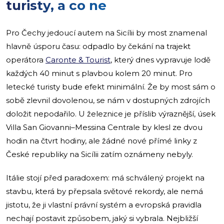
turisty, a co ne
Pro Čechy jedoucí autem na Sicílii by most znamenal
hlavně úsporu času: odpadlo by čekání na trajekt
operátora
Caronte & Tourist
, který dnes vypravuje lodě
každých 40 minut s plavbou kolem 20 minut. Pro
letecké turisty bude efekt minimální. Že by most sám o
sobě zlevnil dovolenou, se nám v dostupných zdrojích
doložit nepodařilo. U železnice je příslib výraznější, úsek
Villa San Giovanni–Messina Centrale by klesl ze dvou
hodin na čtvrt hodiny, ale žádné nové přímé linky z
České republiky na Sicílii zatím oznámeny nebyly.
Itálie stojí před paradoxem: má schválený projekt na
stavbu, která by přepsala světové rekordy, ale nemá
jistotu, že ji vlastní právní systém a evropská pravidla
nechají postavit způsobem, jaký si vybrala. Nejbližší