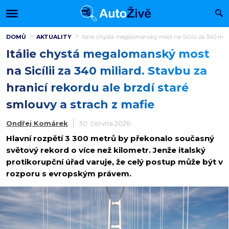
DOMŮ
AKTUALITY
Itálie chystá megalomanský most na Sicílii za 340 milia
Itálie chystá megalomanský most
na Sicílii za 340 miliard. Stavbu za
hranicí rekordu ale brzdí staré
smlouvy a strach z mafie
Ondřej Komárek
30. června 2026
Hlavní rozpětí 3 300 metrů by překonalo současný
světový rekord o více než kilometr. Jenže italský
protikorupční úřad varuje, že celý postup může být v
rozporu s evropským právem.