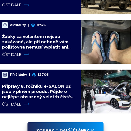
představy o kempování
ČÍST DÁLE
Aktuality
|
8746
Žabky za volantem nejsou
zakázané, ale při nehodě vám
pojišťovna nemusí vyplatit ani
korunu. Vysvětlíme proč
ČÍST DÁLE
PR články
|
12706
Přípravy 8. ročníku e-SALON už
jsou v plném proudu. Půjde o
nejlépe obsazený veletrh čisté
mobility v historii
ČÍST DÁLE
ZOBRAZIT DALŠÍ ČLÁNKY