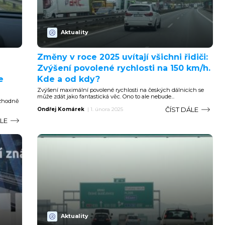
Aktuality
Změny v roce 2025 uvítají všichni řidiči:
Zvýšení povolené rychlosti na 150 km/h.
e
Kde a od kdy?
Zvýšení maximální povolené rychlosti na českých dálnicích se
může zdát jako fantastická věc. Ono to ale nebude...
ozhodně
ČÍST DÁLE
Ondřej Komárek
|
1. února 2025
ÁLE
Aktuality