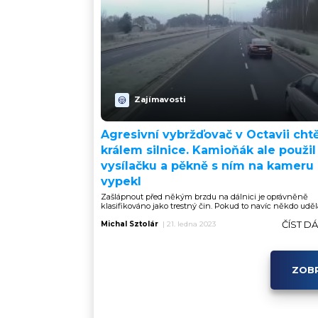
Zajímavosti
Agresivní vybržďovač v Octavii chtě
králem silnice. Kamioňák ale použil
vysílačku a pěkně s ním na kameru
vypekl
Zašlápnout před někým brzdu na dálnici je oprávněně
klasifikováno jako trestný čin. Pokud to navíc někdo udělá
ČÍST D
Michal Sztolár
|
21. ledna 2023
ZOBR