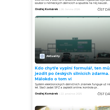
soubor o německých dálnicích a spustila na něj kauzál...
ČÍST D
Ondřej Komárek
|
26. června 2026
Aktuality
Kdo chytře vyplní formulář, ten mů
jezdit po českých silnicích zdarma.
Málokdo o tom ví
Systém elektronických dálničních známek funguje už n
let. Stačí zadat SPZ a zaplatit online, kontrola pr...
ČÍST D
Ondřej Komárek
|
22. prosince 2025