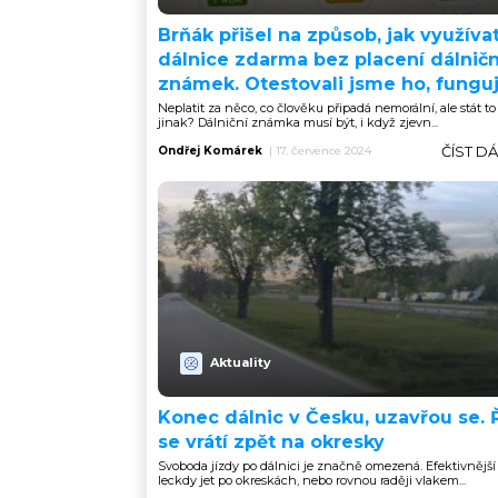
Brňák přišel na způsob, jak využíva
dálnice zdarma bez placení dálnič
známek. Otestovali jsme ho, fungu
Neplatit za něco, co člověku připadá nemorální, ale stát to 
jinak? Dálniční známka musí být, i když zjevn...
ČÍST D
Ondřej Komárek
|
17. července 2024
Aktuality
Konec dálnic v Česku, uzavřou se. Ř
se vrátí zpět na okresky
Svoboda jízdy po dálnici je značně omezená. Efektivnější 
leckdy jet po okreskách, nebo rovnou raději vlakem...