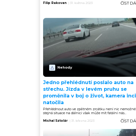
ČÍST D
Filip Rakovan
|
31. května 2023
Nehody
Jedno přehlédnutí poslalo auto na
střechu. Jízda v levém pruhu se
proměnila v boj o život, kamera inc
natočila
Přehlédnout auto ve zpětném zrcátku není nic nemožné
stejná situace na dálnici však může mít fatální nás...
ČÍST D
Michal Sztolár
|
31. března 2023