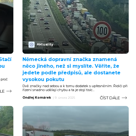
Aktuality
Stačí
Německá dopravní značka znamená
bu
něco jiného, než si myslíte. Věříte, že
jedete podle předpisů, ale dostanete
vysokou pokutu
 proč
Dvě značky nad sebou a k tomu dodatek s upřesněním. Řidiči při
řízení snadno udělají chybu a ta je stojí tisíc...
ÁLE
ČÍST DÁLE
Ondřej Komárek
|
9. února 2025