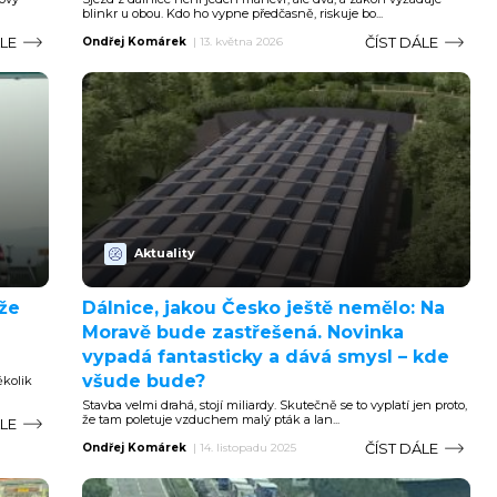
blinkr u obou. Kdo ho vypne předčasně, riskuje bo...
ÁLE
ČÍST DÁLE
Ondřej Komárek
|
13. května 2026
Aktuality
že
Dálnice, jakou Česko ještě nemělo: Na
Moravě bude zastřešená. Novinka
vypadá fantasticky a dává smysl – kde
všude bude?
ěkolik
Stavba velmi drahá, stojí miliardy. Skutečně se to vyplatí jen proto,
že tam poletuje vzduchem malý pták a lan...
ÁLE
ČÍST DÁLE
Ondřej Komárek
|
14. listopadu 2025