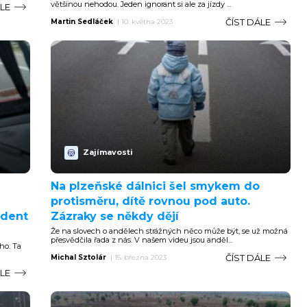
většinou nehodou. Jeden ignorant si ale za jízdy ...
ÁLE
ČÍST DÁLE
Martin Sedláček
|
10. května 2023
Zajímavosti
Na plzeňské dálnici šel smykem do
protisměru, dítě rovnou pod auto.
ident
Zázraky se někdy dějí
Že na slovech o andělech strážných něco může být, se už možná
přesvědčila řada z nás. V našem videu jsou anděl...
ho. Ta
ČÍST DÁLE
Michal Sztolár
|
15. března 2023
ÁLE