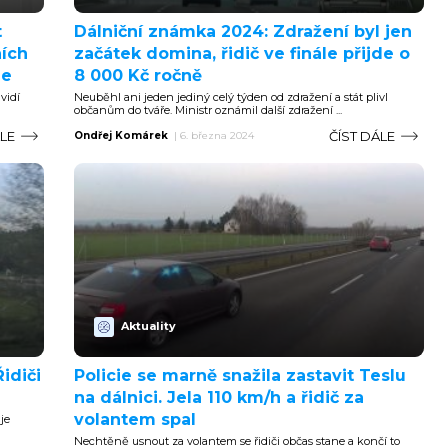
t
Dálniční známka 2024: Zdražení byl jen
ních
začátek domina, řidič ve finále přijde o
je
8 000 Kč ročně
vidí
Neuběhl ani jeden jediný celý týden od zdražení a stát plivl
občanům do tváře. Ministr oznámil další zdražení ...
ÁLE
ČÍST DÁLE
Ondřej Komárek
|
6. března 2024
Aktuality
idiči
Policie se marně snažila zastavit Teslu
na dálnici. Jela 110 km/h a řidič za
volantem spal
je
Nechtěně usnout za volantem se řidiči občas stane a končí to