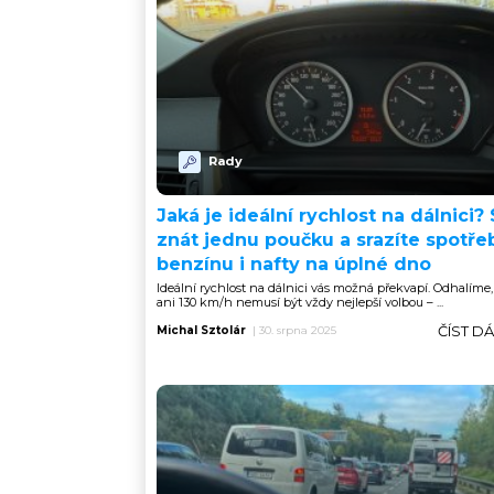
Rady
Jaká je ideální rychlost na dálnici? 
znát jednu poučku a srazíte spotře
benzínu i nafty na úplné dno
Ideální rychlost na dálnici vás možná překvapí. Odhalíme,
ani 130 km/h nemusí být vždy nejlepší volbou – ...
ČÍST D
Michal Sztolár
|
30. srpna 2025