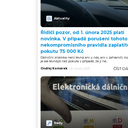
Aktuality
Řidiči pozor, od 1. února 2025 platí
novinka. V případě porušení tohoto
nekompromisního pravidla zaplatít
pokutu 75 000 Kč
Dálniční známka není levná ani u nás, ani v zahraničí, r
je ale levnější než pokuta v případě, že ji ne...
ČÍST D
Ondřej Komárek
|
8. února 2025
Rady