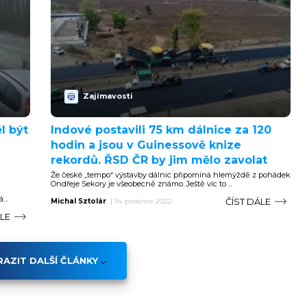
Zajímavosti
l být
Indové postavili 75 km dálnice za 120
hodin a jsou v Guinessově knize
rekordů. ŘSD ČR by jim mělo zavolat
Že české „tempo“ výstavby dálnic připomíná hlemýždě z pohádek
Ondřeje Sekory je všeobecně známo. Ještě víc to ...
...
ČÍST DÁLE
Michal Sztolár
|
14. prosince 2022
ÁLE
AZIT DALŠÍ ČLÁNKY