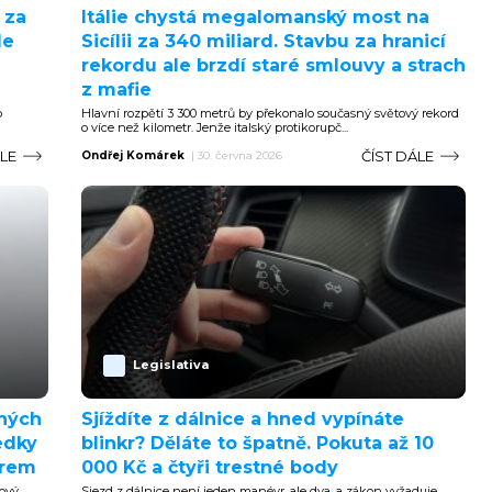
 za
Itálie chystá megalomanský most na
le
Sicílii za 340 miliard. Stavbu za hranicí
rekordu ale brzdí staré smlouvy a strach
z mafie
o
Hlavní rozpětí 3 300 metrů by překonalo současný světový rekord
o více než kilometr. Jenže italský protikorupč...
ÁLE
ČÍST DÁLE
Ondřej Komárek
|
30. června 2026
Legislativa
lných
Sjíždíte z dálnice a hned vypínáte
edky
blinkr? Děláte to špatně. Pokuta až 10
ěrem
000 Kč a čtyři trestné body
ový
Sjezd z dálnice není jeden manévr, ale dva, a zákon vyžaduje