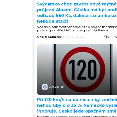
Švýcarsko chce zavést nové mýtné
průjezd Alpami. Částka má být pod
odhadů 560 Kč, dálniční známka už
nebude stačit
Švýcarský parlament odhlasoval vznik nového tranzitníh
poplatku pro řidiče, kteří zemí jen projíždějí. Přesná...
ČÍST D
Ondřej Komárek
|
3. července 2026
Aktuality
Při 120 km/h na dálnicích by smrte
nehod ubylo o 35 %. Německo výsl
ignoruje, Česko jede opačným sm
Ekonomka z Bochumi sestavila dosud nejpodrobnější dat