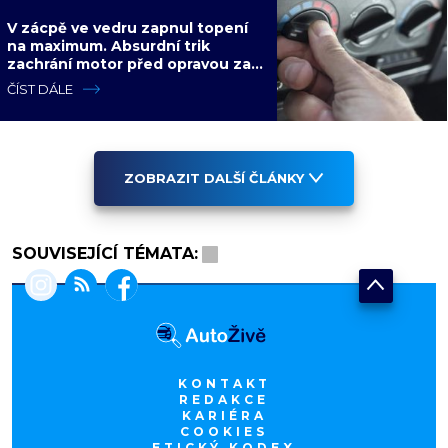
V zácpě ve vedru zapnul topení
na maximum. Absurdní trik
zachrání motor před opravou za
desítky tisíc
ČÍST DÁLE
ZOBRAZIT DALŠÍ ČLÁNKY
SOUVISEJÍCÍ TÉMATA:
KONTAKT
REDAKCE
KARIÉRA
COOKIES
ETICKÝ KODEX