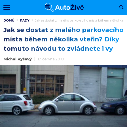
DOMŮ
RADY
Jak se dostat z malého parkovacího místa během několika vt
Jak se dostat z malého parkovacího
místa během několika vteřin? Díky
tomuto návodu to zvládnete i vy
Michal Ryšavý
17. června 2018