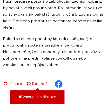
Ruční brzda se postará o zablokování zadních kol, aniž
by povolila větší posun vpřed. Po „přizvednutí“ vozu ve
správný okamžik pak stačí uvolnit ruční brzdu a srovnat
kola. Z malého prostoru se dostanete během několika
vteřin.
Pokud se chcete podobný kousek naučit, raději si
prvotní cvik naučte na prázdném parkovišti.
Nezapomeňte, že na podobný trik potřebujete vůz s
pohonem na přední kola, se čtyřkolkou nebo
zadokolkou to nepůjde vůbec.
Diskuze
0
Vstoupit do diskuze