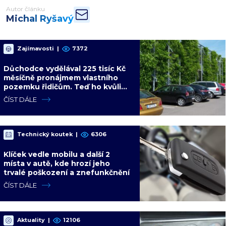
Autor článku
Michal Ryšavý
Zajímavosti
|
7372
Důchodce vydělával 225 tisíc Kč
měsíčně pronájmem vlastního
pozemku řidičům. Teď ho kvůli
tomu čeká soud
ČÍST DÁLE
Technický koutek
|
6306
Klíček vedle mobilu a další 2
místa v autě, kde hrozí jeho
trvalé poškození a znefunkčnění
ČÍST DÁLE
Aktuality
|
12106