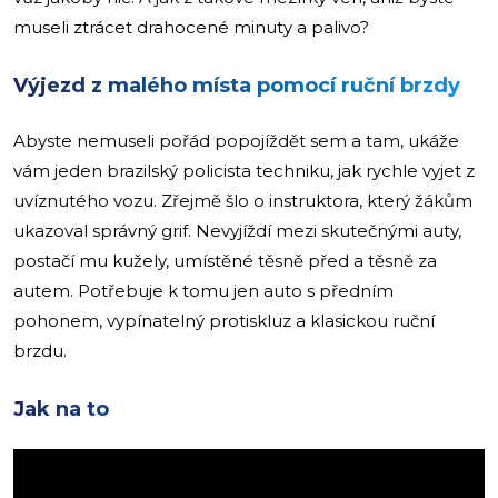
museli ztrácet drahocené minuty a palivo?
Výjezd z malého místa pomocí ruční brzdy
Abyste nemuseli pořád popojíždět sem a tam, ukáže
vám jeden brazilský policista techniku, jak rychle vyjet z
uvíznutého vozu. Zřejmě šlo o instruktora, který žákům
ukazoval správný grif. Nevyjíždí mezi skutečnými auty,
postačí mu kužely, umístěné těsně před a těsně za
autem. Potřebuje k tomu jen auto s předním
pohonem, vypínatelný protiskluz a klasickou ruční
brzdu.
Jak na to