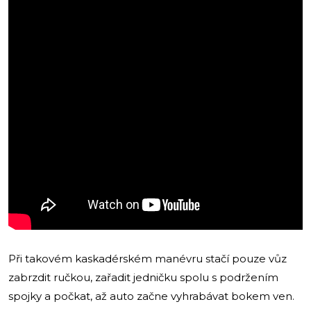
Při takovém kaskadérském manévru stačí pouze vůz
zabrzdit ručkou, zařadit jedničku spolu s podržením
spojky a počkat, až auto začne vyhrabávat bokem ven.