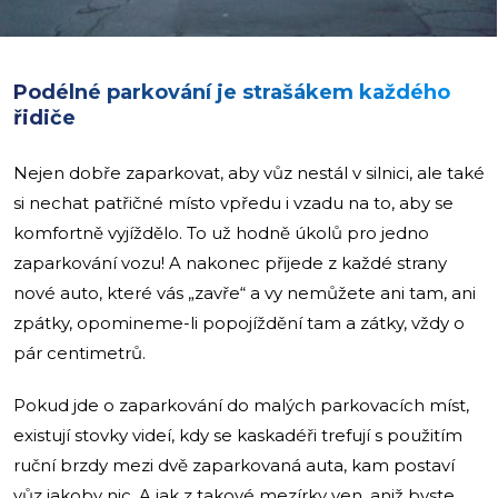
Podélné parkování je strašákem každého
řidiče
Nejen dobře zaparkovat, aby vůz nestál v silnici, ale také
si nechat patřičné místo vpředu i vzadu na to, aby se
komfortně vyjíždělo. To už hodně úkolů pro jedno
zaparkování vozu! A nakonec přijede z každé strany
nové auto, které vás „zavře“ a vy nemůžete ani tam, ani
zpátky, opomineme-li popojíždění tam a zátky, vždy o
pár centimetrů.
Pokud jde o zaparkování do malých parkovacích míst,
existují stovky videí, kdy se kaskadéři trefují s použitím
ruční brzdy mezi dvě zaparkovaná auta, kam postaví
vůz jakoby nic. A jak z takové mezírky ven, aniž byste