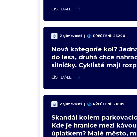
upgradu
ČÍST DÁLE
Zajímavosti
|
PŘEČTENÍ:
23290
Nová kategorie kol? Jedna
do lesa, druhá chce nahrad
silničky. Cyklisté mají roz
názory
ČÍST DÁLE
Zajímavosti
|
PŘEČTENÍ:
21809
Skandál kolem parkovacíc
Kde je hranice mezi kávou
úplatkem? Malé město, m