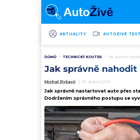
AKTUALITY
AUTOŽIVĚ TES
DOMŮ
TECHNICKÝ KOUTEK
Jak správně nahodi
Jak správně nahodit
Michal Ryšavý
16. dubna 2021
Jak správně nastartovat auto přes star
Dodržením správného postupu se vyv