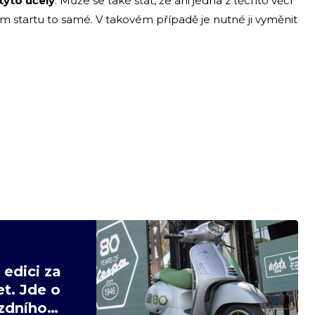
tyto účely
. Může se také stát, že ani jedna z těchto věcí
m startu to samé. V takovém případě je nutné ji vyměnit
edici za
t. Jde o
ízdního