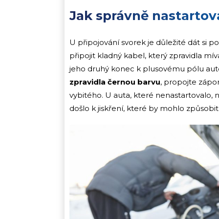
Jak správně nastartov
U připojování svorek je důležité dát si po
připojit kladný kabel, který zpravidla m
jeho druhý konec k plusovému pólu aut
zpravidla černou barvu
, propojte zápo
vybitého. U auta, které nenastartovalo,
došlo k jiskření, které by mohlo způsobit