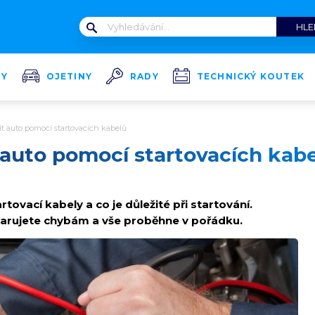
TY
OJETINY
RADY
TECHNICKÝ KOUTEK
t auto pomocí startovacích kabelů
 auto pomocí startovacích kab
tovací kabely a co je důležité při startování.
arujete chybám a vše proběhne v pořádku.