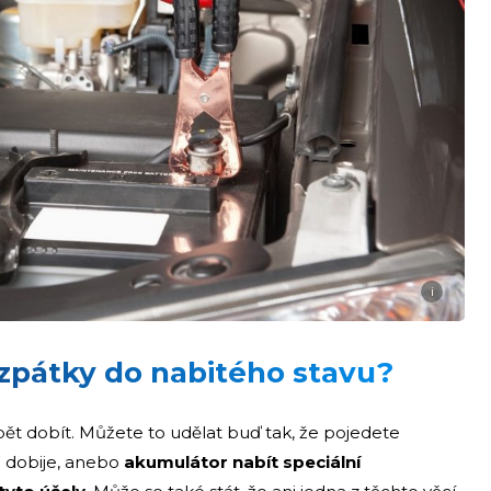
i
 zpátky do nabitého stavu?
pět dobít. Můžete to udělat buď tak, že pojedete
e dobije, anebo
akumulátor nabít speciální