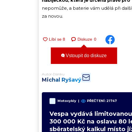
nabíječkou, která je určená právě pro 
nepomůže, a baterie vám udělá při další
za novou.
Diskuze
0
Vstoupit do diskuze
Autor článku
Michal Ryšavý
Motocykly
|
PŘEČTENÍ:
21747
Vespa vydává limitovanou 
300 000 Kč na oslavu 80 le
sběratelský kalkul místo j