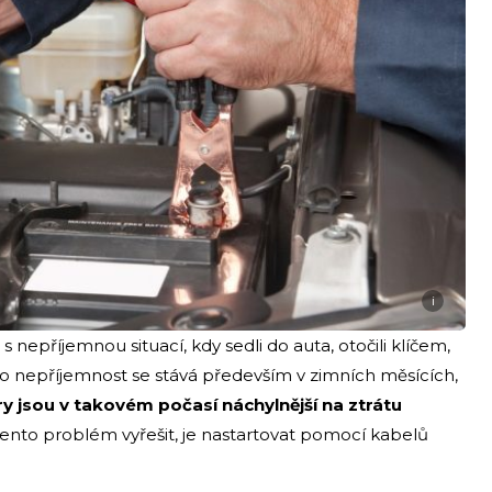
i
s nepříjemnou situací, kdy sedli do auta, otočili klíčem,
Tato nepříjemnost se stává především v zimních měsících,
 jsou v takovém počasí náchylnější na ztrátu
tento problém vyřešit, je nastartovat pomocí kabelů