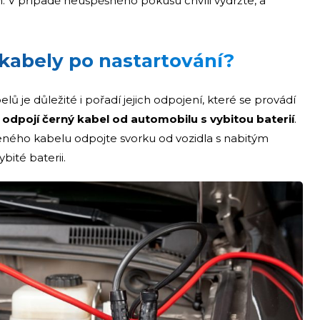
 V případě neúspěšného pokusu chvíli vydržte, a
 kabely po nastartování?
ů je důležité i pořadí jejich odpojení, které se provádí
y
odpojí černý kabel od automobilu s vybitou baterií
.
eného kabelu odpojte svorku od vozidla s nabitým
bité baterii.