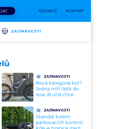
REDAKCE
KONTAKT
ZAJÍMAVOSTI
elů
ZAJÍMAVOSTI
Nová kategorie kol?
Jedna míří čistě do
lesa, druhá chce
nahradit dnešní
silničky. Cyklisté mají
ZAJÍMAVOSTI
rozporuplné názory
Skandál kolem
parkovacích kontrol:
Kde je hranice mezi