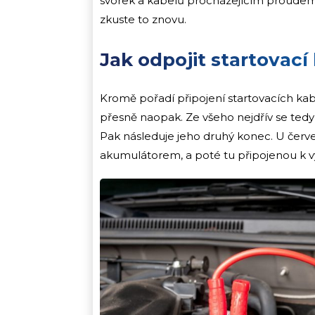
svorek a kabelů procházejícím proudem.
zkuste to znovu.
Jak odpojit startovací
Kromě pořadí připojení startovacích kabel
přesně naopak. Ze všeho nejdřív se ted
Pak následuje jeho druhý konec. U červ
akumulátorem, a poté tu připojenou k vy