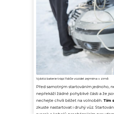
Vybitá baterie trápí řidiče vozidel zejména v zimě.
Před samotným startováním jednoho, ne
nepřekáží žádné pohyblivé části a že jso
nechejte chvíli běžet na volnoběh.
Tím 
zkuste nastartovat i druhý vůz. Startován