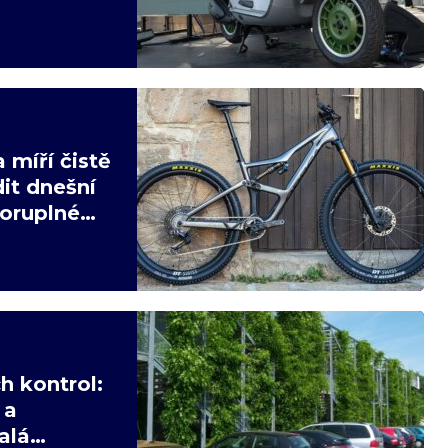
 míří čistě
it dnešní
poruplné
h kontrol:
 a
alá