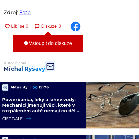
Zdroj:
Foto
Diskuze
0
Vstoupit do diskuze
Autor článku
Michal Ryšavý
Aktuality
|
15176
Powerbanka, léky a lahev vody:
Mechanici jmenují věci, které v
rozpáleném autě nemají co dělat.
Hrozí i požár
ČÍST DÁLE