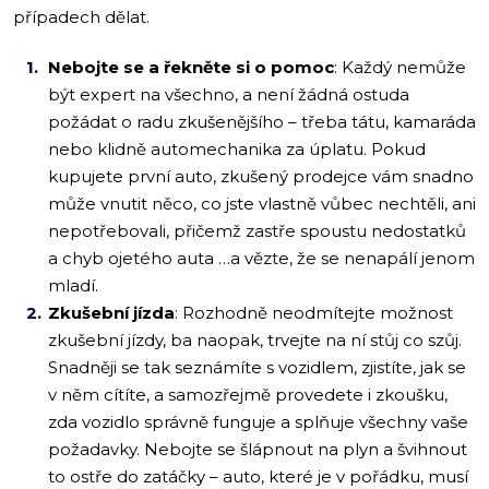
případech dělat.
Nebojte se a řekněte si o pomoc
: Každý nemůže
být expert na všechno, a není žádná ostuda
požádat o radu zkušenějšího – třeba tátu, kamaráda
nebo klidně automechanika za úplatu. Pokud
kupujete první auto, zkušený prodejce vám snadno
může vnutit něco, co jste vlastně vůbec nechtěli, ani
nepotřebovali, přičemž zastře spoustu nedostatků
a chyb ojetého auta …a vězte, že se nenapálí jenom
mladí.
Zkušební jízda
: Rozhodně neodmítejte možnost
zkušební jízdy, ba naopak, trvejte na ní stůj co szůj.
Snadněji se tak seznámíte s vozidlem, zjistíte, jak se
v něm cítíte, a samozřejmě provedete i zkoušku,
zda vozidlo správně funguje a splňuje všechny vaše
požadavky. Nebojte se šlápnout na plyn a švihnout
to ostře do zatáčky – auto, které je v pořádku, musí