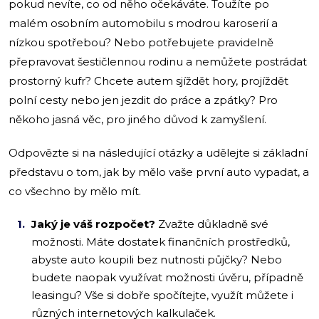
pokud nevíte, co od něho očekáváte. Toužíte po
malém osobním automobilu s modrou karoserií a
nízkou spotřebou? Nebo potřebujete pravidelně
přepravovat šestičlennou rodinu a nemůžete postrádat
prostorný kufr? Chcete autem sjíždět hory, projíždět
polní cesty nebo jen jezdit do práce a zpátky? Pro
někoho jasná věc, pro jiného důvod k zamyšlení.
Odpovězte si na následující otázky a udělejte si základní
představu o tom, jak by mělo vaše první auto vypadat, a
co všechno by mělo mít.
Jaký je váš rozpočet?
Zvažte důkladně své
možnosti. Máte dostatek finančních prostředků,
abyste auto koupili bez nutnosti půjčky? Nebo
budete naopak využívat možnosti úvěru, případně
leasingu? Vše si dobře spočítejte, využít můžete i
různých internetových kalkulaček.