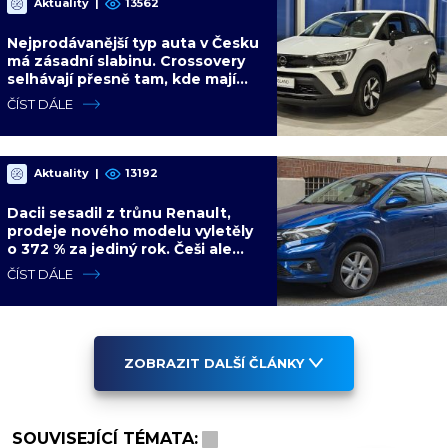
Aktuality
|
13562
Nejprodávanější typ auta v Česku
má zásadní slabinu. Crossovery
selhávají přesně tam, kde mají
být nejsilnější
ČÍST DÁLE
Aktuality
|
13192
Dacii sesadil z trůnu Renault,
prodeje nového modelu vyletěly
o 372 % za jediný rok. Češi ale
jedou svojí pohádku
ČÍST DÁLE
ZOBRAZIT DALŠÍ ČLÁNKY
SOUVISEJÍCÍ TÉMATA: