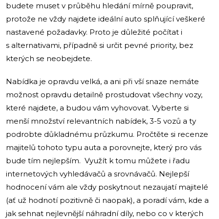
budete muset v průběhu hledání mírně poupravit,
protože ne vždy najdete ideální auto splňující veškeré
nastavené požadavky. Proto je důležité počítat i
s alternativami, případně si určit pevné priority, bez
kterých se neobejdete.
Nabídka je opravdu velká, a ani při vší snaze nemáte
možnost opravdu detailně prostudovat všechny vozy,
které najdete, a budou vám vyhovovat. Vyberte si
menší množství relevantních nabídek, 3-5 vozů a ty
podrobte důkladnému průzkumu. Pročtěte si recenze
majitelů tohoto typu auta a porovnejte, který pro vás
bude tím nejlepším. Využít k tomu můžete i řadu
internetových vyhledávačů a srovnávačů. Nejlepší
hodnocení vám ale vždy poskytnout nezaujatí majitelé
(ať už hodnotí pozitivně či naopak), a poradí vám, kde a
jak sehnat nejlevnější náhradní díly, nebo co v kterých