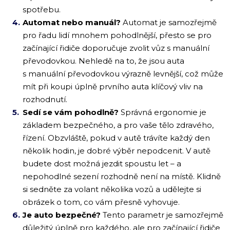
spotřebu.
Automat nebo manuál?
Automat je samozřejmě
pro řadu lidí mnohem pohodlnější, přesto se pro
začínající řidiče doporučuje zvolit vůz s manuální
převodovkou. Nehledě na to, že jsou auta
s manuální převodovkou výrazně levnější, což může
mít při koupi úplně prvního auta klíčový vliv na
rozhodnutí.
Sedí se vám pohodlně?
Správná ergonomie je
základem bezpečného, a pro vaše tělo zdravého,
řízení. Obzvláště, pokud v autě trávíte každý den
několik hodin, je dobré výběr nepodcenit. V autě
budete dost možná jezdit spoustu let – a
nepohodlné sezení rozhodně není na místě. Klidně
si sedněte za volant několika vozů a udělejte si
obrázek o tom, co vám přesně vyhovuje.
Je auto bezpečné?
Tento parametr je samozřejmě
důležitý úplně pro každého, ale pro začínající řidiče