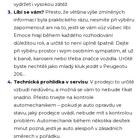
vydržet i vysokou zátěž.
Líbí se vám?
Přesto, že většina výše zmíněných
informací byla praktického rázu, nesmíte při výběru
zapomenout ani na to, jestli se vám vůz vůbec líbí.
Emoce hrají během každého rozhodování
důležitou roli, a určitě to není úplně špatně. Dejte
při výběru prostor i svým osobním sympatiím, ať už
k barvě, karoserii nebo třeba značce vozidla. Určitě
byste nechtěli jako mladý kluk jezdit v Peugeotu
206…
Technická prohlídka v servisu
: V prodejci to určitě
vzbudí nedůvěru, a možná se vám to nebude říkat
snadno. Přesto trvejte na kontrole
automechanikem – pokud je auto opravdu ve
stavu, jaký prodejce uvádí, nebude mít s kontrolou
problém. Automechanik během několika desítek
minut pozná, jestli je auto alespoň v zásadních
směrech v pořádku.