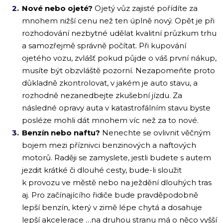
Nové nebo ojeté?
Ojetý vůz zajisté pořídíte za
mnohem nižší cenu než ten úplně nový. Opět je při
rozhodování nezbytné udělat kvalitní průzkum trhu
a samozřejmě správně počítat. Při kupování
ojetého vozu, zvlášť pokud půjde o váš první nákup,
musíte být obzvláště pozorní. Nezapomeňte proto
důkladně zkontrolovat, v jakém je auto stavu, a
rozhodně nezanedbejte zkušební jízdu. Za
následné opravy auta v katastrofálním stavu byste
posléze mohli dát mnohem víc než za to nové.
Benzín nebo naftu?
Nenechte se ovlivnit věčným
bojem mezi příznivci benzinových a naftových
motorů. Raději se zamyslete, jestli budete s autem
jezdit krátké či dlouhé cesty, bude-li sloužit
k provozu ve městě nebo na ježdění dlouhých tras
aj. Pro začínajícího řidiče bude pravděpodobně
lepší benzín, který v zimě lépe chytá a dosahuje
lepší akcelerace …na druhou stranu má o něco vyšší