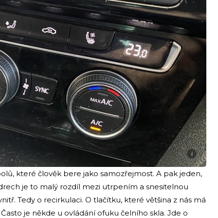
i
olů, které člověk bere jako samozřejmost. A pak jeden,
edrech je to malý rozdíl mezi utrpením a snesitelnou
itř. Tedy o recirkulaci. O tlačítku, které většina z nás má
 Často je někde u ovládání ofuku čelního skla. Jde o