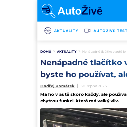
AKTUALITY
AUTOŽIVĚ TES
DOMŮ
AKTUALITY
Nenápadné tlačítko v autě je u
Nenápadné tlačítko v 
byste ho používat, a
Ondřej Komárek
30. srpna 2025
Má ho v autě skoro každý, ale používá 
chytrou funkci, která má velký vliv.