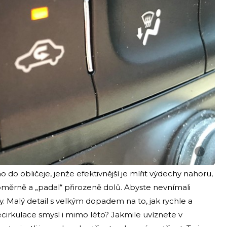
i
o do obličeje, jenže efektivnější je mířit výdechy nahoru,
měrně a „padal“ přirozeně dolů. Abyste nevnímali
y. Malý detail s velkým dopadem na to, jak rychle a
ecirkulace smysl i mimo léto? Jakmile uvíznete v