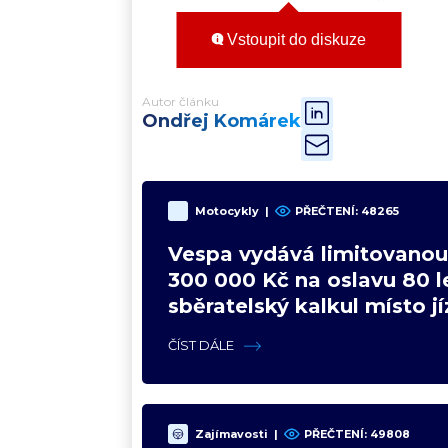
Vstoupit do diskuze
Autor článku
Ondřej Komárek
Motocykly
|
PŘEČTENÍ:
48265
Vespa vydává limitovanou 
300 000 Kč na oslavu 80 le
sběratelský kalkul místo j
upgradu
ČÍST DÁLE
Zajímavosti
|
PŘEČTENÍ:
49808