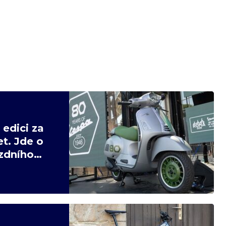
edici za
t. Jde o
ízdního