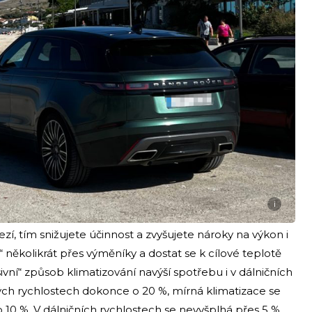
i
í, tím snižujete účinnost a zvyšujete nároky na výkon i
t“ několikrát přes výměníky a dostat se k cílové teplotě
resivní“ způsob klimatizování navýší spotřebu i v dálničních
ých rychlostech dokonce o 20 %, mírná klimatizace se
0 %. V dálničních rychlostech se nevyšplhá přes 5 %,