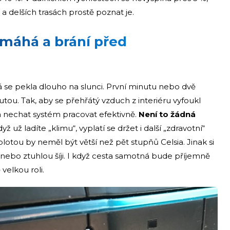
v a delších trasách prostě poznat je.
máhá a brání před
erá se pekla dlouho na slunci. První minutu nebo dvě
tou. Tak, aby se přehřátý vzduch z interiéru vyfoukl
a nechat systém pracovat efektivně.
Není to žádná
dyž už ladíte „klimu“, vyplatí se držet i další „zdravotní“
eplotou by neměl být větší než pět stupňů Celsia. Jinak si
 nebo ztuhlou šíji. I když cesta samotná bude příjemně
velkou roli.