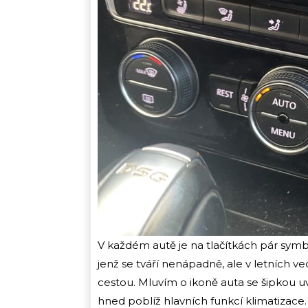
V každém autě je na tlačítkách pár symb
jenž se tváří nenápadně, ale v letních v
cestou. Mluvím o ikoně auta se šipkou uvn
hned poblíž hlavních funkcí klimatizace.