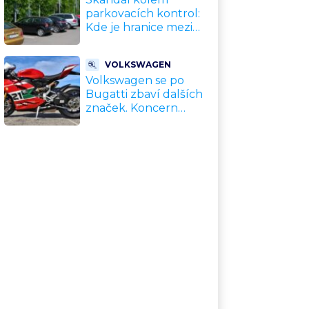
parkovacích kontrol:
Kde je hranice mezi
kávou a úplatkem?
Malé město, malá
VOLKSWAGEN
výhoda, velký
Volkswagen se po
problém
Bugatti zbaví dalších
značek. Koncern
přiznal, že jeho dekády
fungující model je u
konce