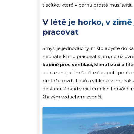
tlačítko, které v parnu prostě musí svít
V létě je horko, v zimě
pracovat
Smysl je jednoduchý, místo abyste do kab
necháte klimu pracovat s tím, co už uvnitř
kabině přes ventilaci, klimatizaci a fil
ochlazené, a tím šetříte čas, pot i peníz
protože rozdíl tlaků a vlhkosti vám jina
dostanu. Pokud v extrémních horkách rec
žhavým vzduchem zvenčí.