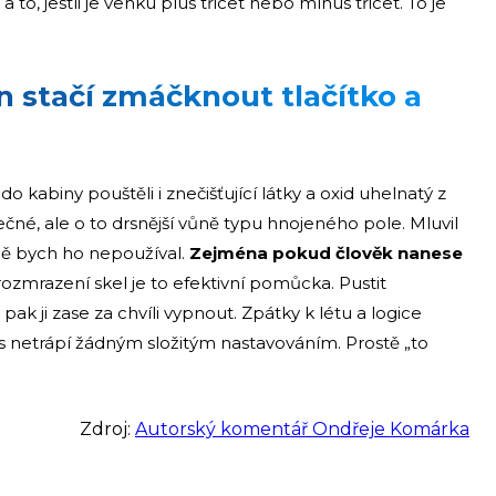
to, jestli je venku plus třicet nebo mínus třicet. To je
n stačí zmáčknout tlačítko a
o kabiny pouštěli i znečišťující látky a oxid uhelnatý z
é, ale o to drsnější vůně typu hnojeného pole. Mluvil
obě bych ho nepoužíval.
Zejména pokud člověk nanese
rozmrazení skel je to efektivní pomůcka. Pustit
 pak ji zase za chvíli vypnout. Zpátky k létu a logice
ás netrápí žádným složitým nastavováním. Prostě „to
Zdroj:
Autorský komentář Ondřeje Komárka