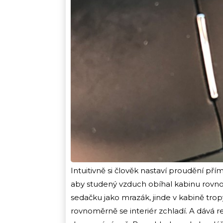
Intuitivně si člověk nastaví proudění přím
aby studený vzduch obíhal kabinu rovno
sedačku jako mrazák, jinde v kabině trop
rovnoměrně se interiér zchladí. A dává r