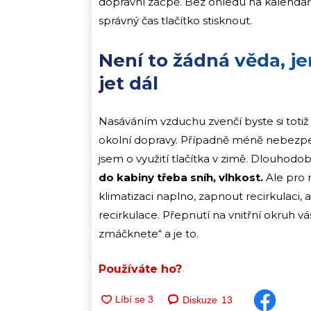
dopravní zácpě. Bez ohledu na kalendář a 
správný čas tlačítko stisknout.
Není to žádná věda, je
jet dál
Nasáváním vzduchu zvenčí byste si totiž d
okolní dopravy. Případně méně nebezpečn
jsem o využití tlačítka v zimě. Dlouhod
do kabiny třeba sníh, vlhkost.
Ale pro 
klimatizaci naplno, zapnout recirkulaci, a
recirkulace. Přepnutí na vnitřní okruh v
zmáčknete“ a je to.
Používáte ho?
Diskuze
13