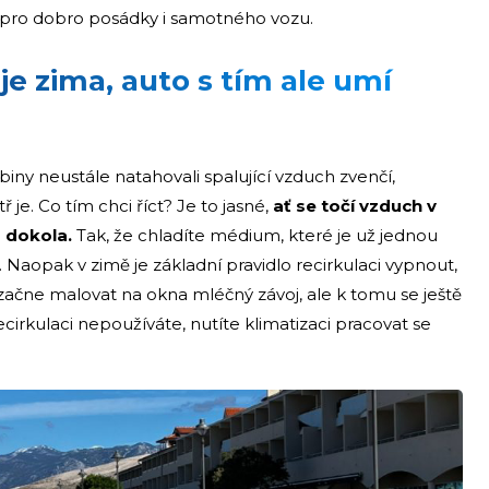
it, pro dobro posádky i samotného vozu.
 je zima, auto s tím ale umí
iny neustále natahovali spalující vzduch zvenčí,
 je. Co tím chci říct? Je to jasné,
ať se točí vzduch v
tr dokola.
Tak, že chladíte médium, které je už jednou
e. Naopak v zimě je základní pravidlo recirkulaci vypnout,
k začne malovat na okna mléčný závoj, ale k tomu se ještě
irkulaci nepoužíváte, nutíte klimatizaci pracovat se