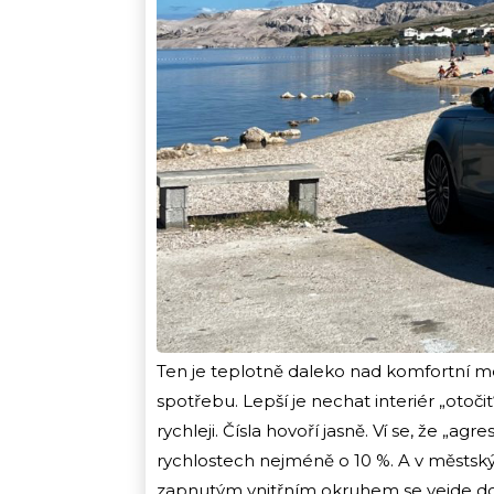
Ten je teplotně daleko nad komfortní mez
spotřebu. Lepší je nechat interiér „otoči
rychleji. Čísla hovoří jasně. Ví se, že „ag
rychlostech nejméně o 10 %. A v městsk
zapnutým vnitřním okruhem se vejde do 1