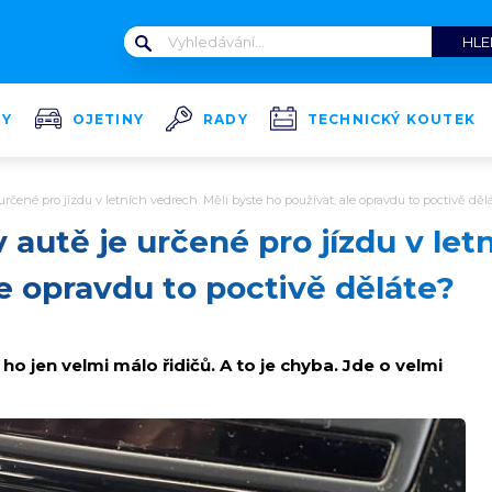
TY
OJETINY
RADY
TECHNICKÝ KOUTEK
rčené pro jízdu v letních vedrech. Měli byste ho používat, ale opravdu to poctivě děl
autě je určené pro jízdu v let
le opravdu to poctivě děláte?
ho jen velmi málo řidičů. A to je chyba. Jde o velmi