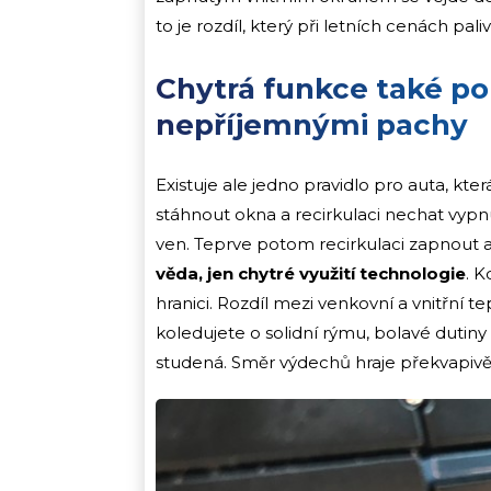
to je rozdíl, který při letních cenách pali
Chytrá funkce také po
nepříjemnými pachy
Existuje ale jedno pravidlo pro auta, kt
stáhnout okna a recirkulaci nechat vypnu
ven. Teprve potom recirkulaci zapnout 
věda, jen chytré využití technologie
. K
hranici. Rozdíl mezi venkovní a vnitřní t
koledujete o solidní rýmu, bolavé dutiny
studená. Směr výdechů hraje překvapivě 