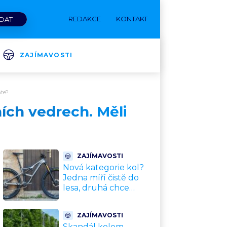
REDAKCE
KONTAKT
ZAJÍMAVOSTI
áte?
ních vedrech. Měli
ZAJÍMAVOSTI
Nová kategorie kol?
Jedna míří čistě do
lesa, druhá chce
nahradit dnešní
silničky. Cyklisté mají
ZAJÍMAVOSTI
rozporuplné názory
Skandál kolem