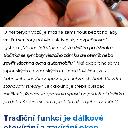
i
U některých vozů je možné zamknout bez toho, aby
vnitřní senzory pohybu aktivovaly bezpečnostní
systém.
„Mnoho lidí však neví, že
delším podržením
tlačítka se symboly visacího zámku lze otevřít nebo
zavřít všechna okna automobilu
,“
říká expert na servis
japonských a evropských aut pan Pavlíček.
„A u
kabrioletů obvykle započne při delším stisknutí tlačítka
stahování střechy.“
Jak dlouho je třeba ovladač
mačkat?
„Proces se zpravidla spustí po přidržení tlačítka
po dobu 3 až 5 sekund
a probíhá až do jeho uvolnění
,“
Tradiční funkcí je dálkové
otevírání a zavírání oken