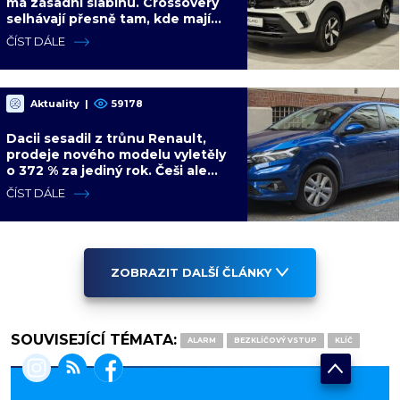
má zásadní slabinu. Crossovery
selhávají přesně tam, kde mají
být nejsilnější
ČÍST DÁLE
Aktuality
|
59178
Dacii sesadil z trůnu Renault,
prodeje nového modelu vyletěly
o 372 % za jediný rok. Češi ale
jedou svojí pohádku
ČÍST DÁLE
ZOBRAZIT DALŠÍ ČLÁNKY
SOUVISEJÍCÍ TÉMATA:
ALARM
BEZKLÍČOVÝ VSTUP
KLÍČ