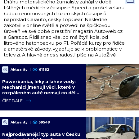
Dráhu motoristického žurnalisty zahájil v době
tištěných médiích v časopise Speed a prošel velkou
řadou renomovaných tuzemských časopisů,
například Carauto, český TopGear. Následně
zakotvil v online světě a pozvedl na špičkovou
úroveň ve své době prestižní magazín Autoweb.cz
a Garaz.cz. Řídil snad vše, co má čtyři kola, od
litrového hatchbacku po F1. Pořádá kurzy pro řidiče
a amatérské závody, vyjadřuje se k problematice v
televizi. A hlavně dnes s radostí píše na AutoŽivě.
Aktuality
|
61162
Powerbanka, léky a lahev vody:
Mechanici jmenují věci, které v
rozpáleném autě nemají co dělat.
Hrozí i požár
ČÍST DÁLE
Aktuality
|
59548
Nejprodávanější typ auta v Česku