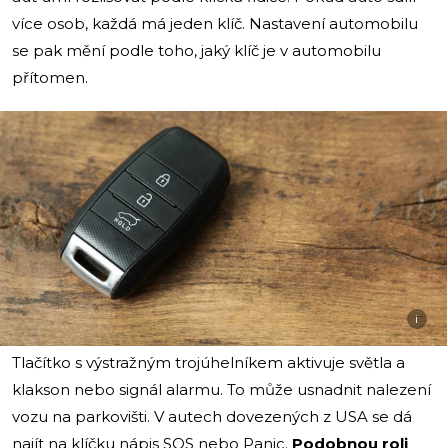
více osob, každá má jeden klíč. Nastavení automobilu
se pak mění podle toho, jaký klíč je v automobilu
přítomen.
i
Tlačítko s výstražným trojúhelníkem aktivuje světla a
klakson nebo signál alarmu. To může usnadnit nalezení
vozu na parkovišti. V autech dovezených z USA se dá
najít na klíčku nápis SOS nebo Panic.
Podobnou roli