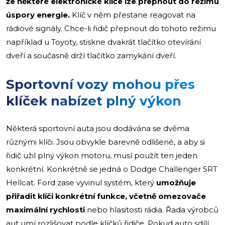
že některé elektronické klíče lze přepnout do režimu
úspory energie.
Klíč v něm přestane reagovat na
rádiové signály. Chce-li řidič přepnout do tohoto režimu
například u Toyoty, stiskne dvakrát tlačítko otevírání
dveří a současně drží tlačítko zamykání dveří.
Sportovní vozy mohou přes
klíček nabízet plný výkon
Některá sportovní auta jsou dodávána se dvěma
různými klíči. Jsou obvykle barevně odlišené, a aby si
řidič užil plný výkon motoru, musí použít ten jeden
konkrétní. Konkrétně se jedná o Dodge Challenger SRT
Hellcat. Ford zase vyvinul systém, který
umožňuje
přiřadit klíči konkrétní funkce, včetně omezovače
maximální rychlosti
nebo hlasitosti rádia. Řada výrobců
aut umí rozlišovat podle klíčků řidiče. Pokud auto sdílí