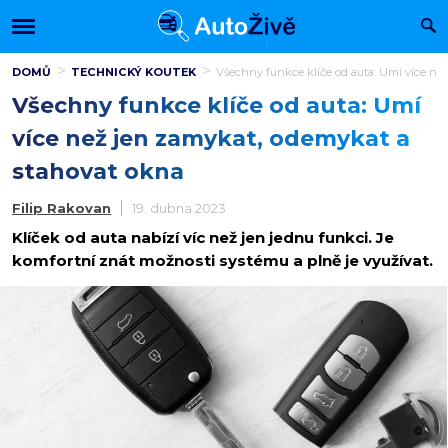
DOMŮ
TECHNICKÝ KOUTEK
Všechny funkce klíče od auta: Umí více ne
Všechny funkce klíče od auta: Umí
více než jen zamykat, odemykat a
stahovat okna
Filip Rakovan
19. dubna 2023
Klíček od auta nabízí víc než jen jednu funkci. Je
komfortní znát možnosti systému a plně je využívat.