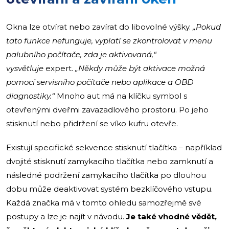
Okna lze otvírat nebo zavírat do libovolné výšky.
„Pokud
tato funkce nefunguje, vyplatí se zkontrolovat v menu
palubního počítače, zda je aktivovaná,“
vysvětluje
expert.
„Někdy může být aktivace možná
pomocí servisního počítače nebo aplikace a OBD
diagnostiky.“
Mnoho aut má na klíčku symbol s
otevřenými dveřmi zavazadlového prostoru. Po jeho
stisknutí nebo přidržení se víko kufru otevře.
Existují specifické sekvence stisknutí tlačítka – například
dvojité stisknutí zamykacího tlačítka nebo zamknutí a
následné podržení zamykacího tlačítka po dlouhou
dobu může deaktivovat systém bezklíčového vstupu.
Každá značka má v tomto ohledu samozřejmě své
postupy a lze je najít v návodu.
Je také vhodné vědět,