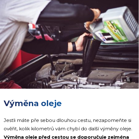
i
Výměna oleje
Jestli máte pře sebou dlouhou cestu, nezapomeňte si
ověřit, kolik kilometrů vám chybí do další výměny oleje.
Výměna oleje před cestou se doporučuje zejména