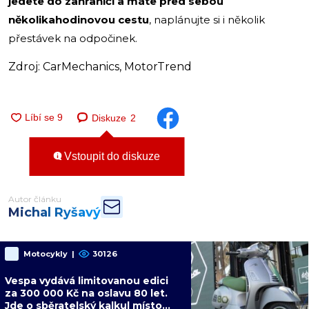
jedete do zahraničí a máte před sebou
několikahodinovou cestu
, naplánujte si i několik
přestávek na odpočinek.
Zdroj: CarMechanics, MotorTrend
Diskuze
2
Vstoupit do diskuze
Autor článku
Michal Ryšavý
Motocykly
|
30126
Vespa vydává limitovanou edici
za 300 000 Kč na oslavu 80 let.
Jde o sběratelský kalkul místo