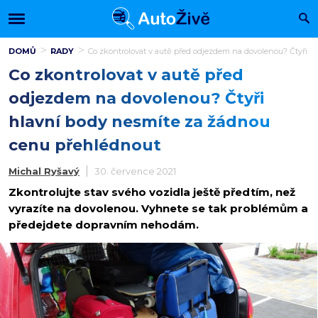
DOMŮ
RADY
Co zkontrolovat v autě před odjezdem na dovolenou? Čtyři 
Co zkontrolovat v autě před
odjezdem na dovolenou? Čtyři
hlavní body nesmíte za žádnou
cenu přehlédnout
Michal Ryšavý
30. července 2021
Zkontrolujte stav svého vozidla ještě předtím, než
vyrazíte na dovolenou. Vyhnete se tak problémům a
předejdete dopravním nehodám.