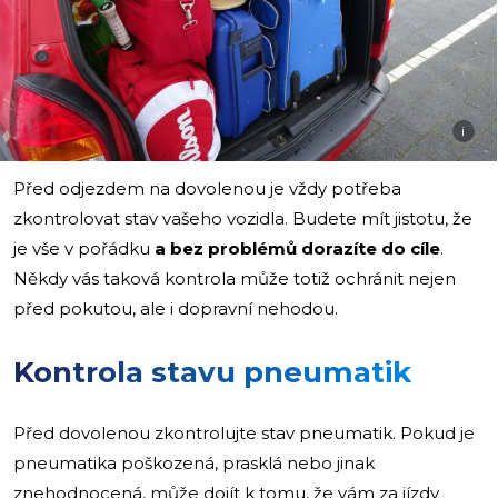
i
Před odjezdem na dovolenou je vždy potřeba
zkontrolovat stav vašeho vozidla. Budete mít jistotu, že
je vše v pořádku
a bez problémů dorazíte do cíle
.
Někdy vás taková kontrola může totiž ochránit nejen
před pokutou,
ale i dopravní nehodou.
Kontrola stavu pneumatik
Před dovolenou zkontrolujte stav pneumatik. Pokud je
pneumatika poškozená, prasklá nebo jinak
znehodnocená, může dojít k tomu, že vám za jízdy