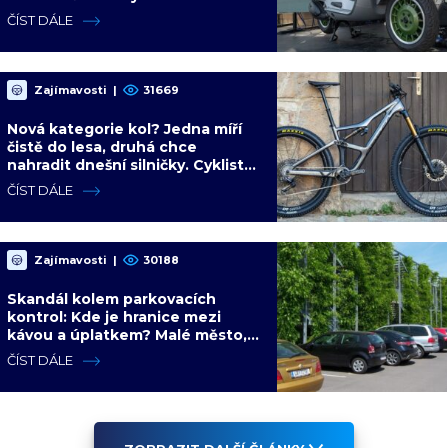
jízdního upgradu
ČÍST DÁLE
Zajímavosti
|
31669
Nová kategorie kol? Jedna míří
čistě do lesa, druhá chce
nahradit dnešní silničky. Cyklisté
mají rozporuplné názory
ČÍST DÁLE
Zajímavosti
|
30188
Skandál kolem parkovacích
kontrol: Kde je hranice mezi
kávou a úplatkem? Malé město,
malá výhoda, velký problém
ČÍST DÁLE