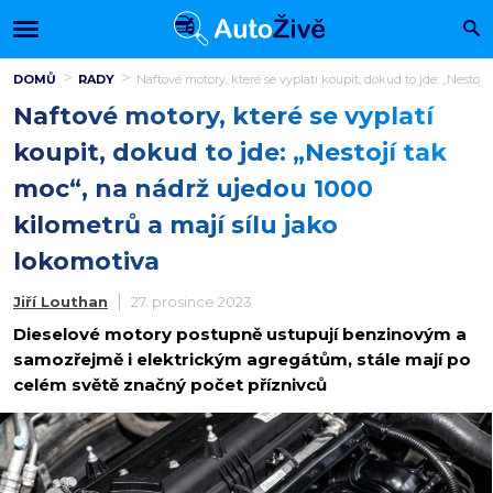
DOMŮ
RADY
Naftové motory, které se vyplatí koupit, dokud to jde: „Nestoj
Naftové motory, které se vyplatí
koupit, dokud to jde: „Nestojí tak
moc“, na nádrž ujedou 1000
kilometrů a mají sílu jako
lokomotiva
Jiří Louthan
27. prosince 2023
Dieselové motory postupně ustupují benzinovým a
samozřejmě i elektrickým agregátům, stále mají po
celém světě značný počet příznivců