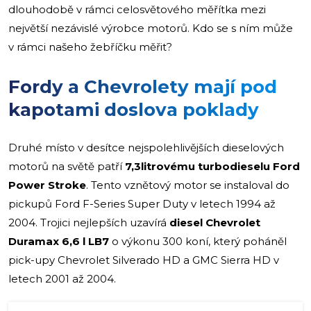
dlouhodobě v rámci celosvětového měřítka mezi
největší nezávislé výrobce motorů. Kdo se s ním může
v rámci našeho žebříčku měřit?
Fordy a Chevrolety mají pod
kapotami doslova poklady
Druhé místo v desítce nejspolehlivějších dieselových
motorů na světě patří
7,3litrovému turbodieselu Ford
Power Stroke
. Tento vznětový motor se instaloval do
pickupů Ford F-Series Super Duty v letech 1994 až
2004. Trojici nejlepších uzavírá
diesel Chevrolet
Duramax 6,6 l LB7
o výkonu 300 koní, který poháněl
pick-upy Chevrolet Silverado HD a GMC Sierra HD v
letech 2001 až 2004.