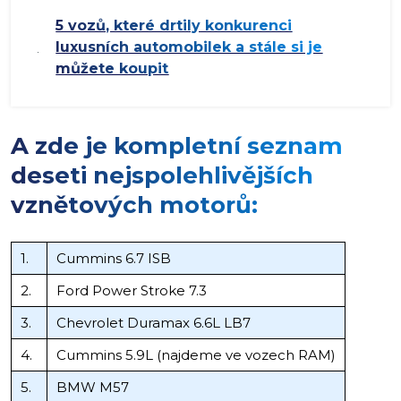
5 vozů, které drtily konkurenci
luxusních automobilek a stále si je
můžete koupit
A zde je kompletní seznam
deseti nejspolehlivějších
vznětových motorů:
1.
Cummins 6.7 ISB
2.
Ford Power Stroke 7.3
3.
Chevrolet Duramax 6.6L LB7
4.
Cummins 5.9L (najdeme ve vozech RAM)
5.
BMW M57