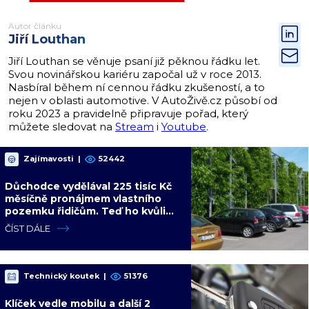
Autor článku
Jiří Louthan
Jiří Louthan se věnuje psaní již pěknou řádku let.
Svou novinářskou kariéru započal už v roce 2013.
Nasbíral během ní cennou řádku zkušeností, a to
nejen v oblasti automotive. V AutoŽivě.cz působí od
roku 2023 a pravidelně připravuje pořad, který
můžete sledovat na
Stream
i
Youtube
.
Zajímavosti
|
52442
Důchodce vydělával 225 tisíc Kč
měsíčně pronájmem vlastního
pozemku řidičům. Teď ho kvůli
tomu čeká soud
ČÍST DÁLE
Technický koutek
|
51376
Klíček vedle mobilu a další 2