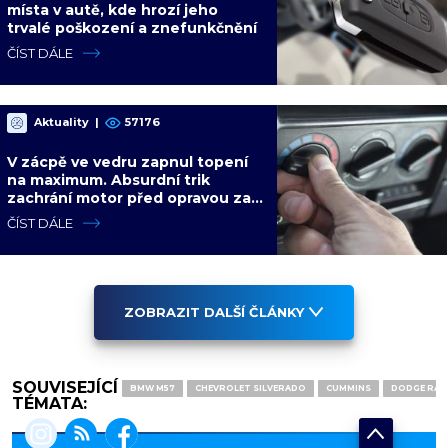
místa v autě, kde hrozí jeho
trvalé poškození a znefunkčnění
ČÍST DÁLE
Aktuality
|
57176
V zácpě ve vedru zapnul topení
na maximum. Absurdní trik
zachrání motor před opravou za
desítky tisíc
ČÍST DÁLE
ZOBRAZIT DALŠÍ ČLÁNKY
SOUVISEJÍCÍ
BMW M57
CHEVROLET SILVERADO
CUMMINS
DODGE RAM
TÉMATA: