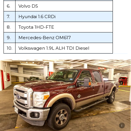
6.
Volvo D5
7.
Hyundai 1.6 CRDi
8.
Toyota 1HD-FTE
9.
Mercedes-Benz OM617
10.
Volkswagen 1.9L ALH TDI Diesel
i