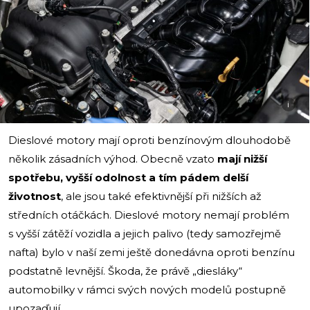
i
Dieslové motory mají oproti benzínovým dlouhodobě
několik zásadních výhod. Obecně vzato
mají nižší
spotřebu, vyšší odolnost a tím pádem delší
životnost
, ale jsou také efektivnější při nižších až
středních otáčkách. Dieslové motory nemají problém
s vyšší zátěží vozidla a jejich palivo (tedy samozřejmě
nafta) bylo v naší zemi ještě donedávna oproti benzínu
podstatně levnější. Škoda, že právě „diesláky“
automobilky v rámci svých nových modelů postupně
upozaďují.