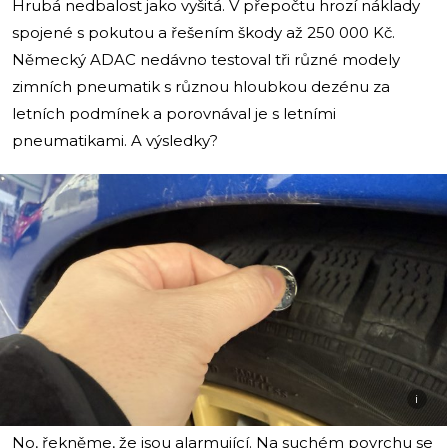
Hrubá nedbalost jako vyšitá. V přepočtu hrozí náklady
spojené s pokutou a řešením škody až 250 000 Kč.
Německý ADAC nedávno testoval tři různé modely
zimních pneumatik s různou hloubkou dezénu za
letních podmínek a porovnával je s letními
pneumatikami. A výsledky?
i
No, řekněme, že jsou alarmující. Na suchém povrchu se