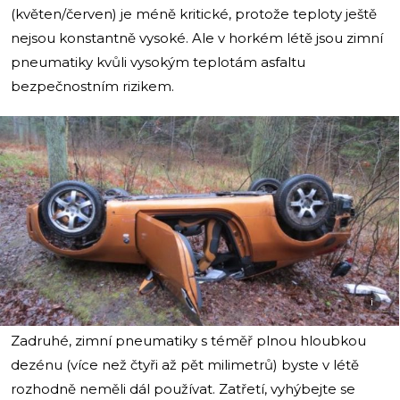
(květen/červen) je méně kritické, protože teploty ještě
nejsou konstantně vysoké. Ale v horkém létě jsou zimní
pneumatiky kvůli vysokým teplotám asfaltu
bezpečnostním rizikem.
i
Zadruhé, zimní pneumatiky s téměř plnou hloubkou
dezénu (více než čtyři až pět milimetrů) byste v létě
rozhodně neměli dál používat. Zatřetí, vyhýbejte se