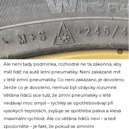
i
Ale není tady podmínka, rozhodně ne ta zákonná, aby
měl řidič na autě letní pneumatiky. Není zakázané mít
v létě zimní pneumatiky. Co není zakázáno, je dovoleno.
Jenže co je dovoleno, nemusí být vždycky rozumné.
Většina řidičů sice tuší, že zimní pneumatiky v létě
nedávají moc smysl – rychleji se opotřebovávají při
vysokých teplotách, zvyšuje se spotřeba paliva a klesá
maximální rychlost. Ale co většina řidičů neví – a teď
zpozorněte – je fakt, že pokud se zimními