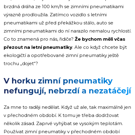
brzdná dráha ze 100 km/h se zimními pneumatikami
výrazně prodloužila. Zatímco vozidlo s letními
pneumatikami už před překážkou stálo, auto se
zimními pneumatikami do ní narazilo nemalou rychlostí.
Co to znamená pro nás, řidiče?
Že bychom měli včas
přezout na letní pneumatiky
. Ale co když chcete být
ekologičtí a opotřebované zimní pneumatiky ještě
trochu „dojet“?
V horku zimní pneumatiky
nefungují, nebrzdí a nezatáčejí
Za mne to raději nedělat. Když už ale, tak maximálně jen
v přechodném období. K tomu je třeba dodržovat
několik zásad. Zaprvé vyhýbat se vysokým teplotám.
Používat zimní pneumatiky v přechodném období