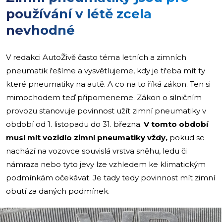
používání v létě zcela
nevhodné
V redakci AutoŽivě často téma letních a zimních
pneumatik řešíme a vysvětlujeme, kdy je třeba mít ty
které pneumatiky na autě. A co na to říká zákon. Ten si
mimochodem teď připomeneme. Zákon o silničním
provozu stanovuje povinnost užít zimní pneumatiky v
období od 1. listopadu do 31. března.
V tomto období
musí mít vozidlo zimní pneumatiky vždy,
pokud se
nachází na vozovce souvislá vrstva sněhu, ledu či
námraza nebo tyto jevy lze vzhledem ke klimatickým
podmínkám očekávat. Je tady tedy povinnost mít zimní
obutí za daných podmínek.