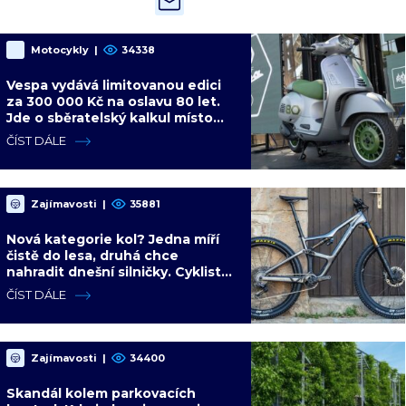
Motocykly
|
34338
Vespa vydává limitovanou edici
za 300 000 Kč na oslavu 80 let.
Jde o sběratelský kalkul místo
jízdního upgradu
ČÍST DÁLE
Zajímavosti
|
35881
Nová kategorie kol? Jedna míří
čistě do lesa, druhá chce
nahradit dnešní silničky. Cyklisté
mají rozporuplné názory
ČÍST DÁLE
Zajímavosti
|
34400
Skandál kolem parkovacích