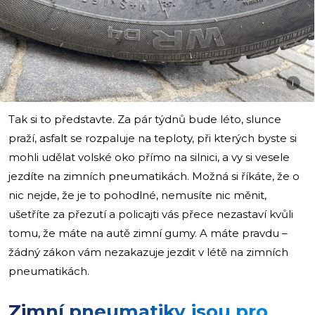
i
Tak si to představte. Za pár týdnů bude léto, slunce
praží, asfalt se rozpaluje na teploty, při kterých byste si
mohli udělat volské oko přímo na silnici, a vy si vesele
jezdíte na zimních pneumatikách. Možná si říkáte, že o
nic nejde, že je to pohodlné, nemusíte nic měnit,
ušetříte za přezutí a policajti vás přece nezastaví kvůli
tomu, že máte na autě zimní gumy. A máte pravdu –
žádný zákon vám nezakazuje jezdit v létě na zimních
pneumatikách.
Zimní pneumatiky jsou pro