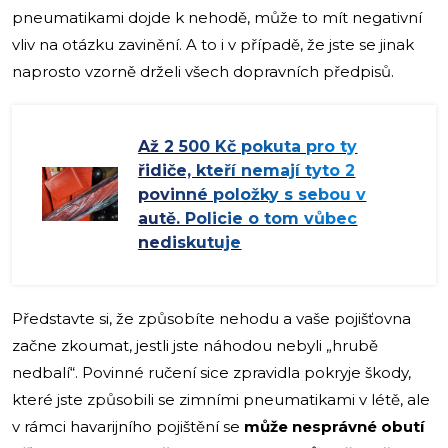
pneumatikami dojde k nehodě, může to mít negativní
vliv na otázku zavinění. A to i v případě, že jste se jinak
naprosto vzorně drželi všech dopravních předpisů.
Až 2 500 Kč pokuta pro ty
řidiče, kteří nemají tyto 2
povinné položky s sebou v
autě. Policie o tom vůbec
nediskutuje
Představte si, že způsobíte nehodu a vaše pojišťovna
začne zkoumat, jestli jste náhodou nebyli „hrubě
nedbalí“. Povinné ručení sice zpravidla pokryje škody,
které jste způsobili se zimními pneumatikami v létě, ale
v rámci havarijního pojištění se
může nesprávné obutí