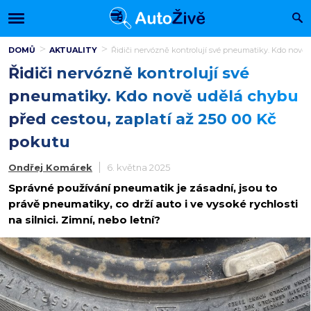
DOMŮ
AKTUALITY
Řidiči nervózně kontrolují své pneumatiky. Kdo nově u
Řidiči nervózně kontrolují své
pneumatiky. Kdo nově udělá chybu
před cestou, zaplatí až 250 00 Kč
pokutu
Ondřej Komárek
6. května 2025
Správné používání pneumatik je zásadní, jsou to
právě pneumatiky, co drží auto i ve vysoké rychlosti
na silnici. Zimní, nebo letní?