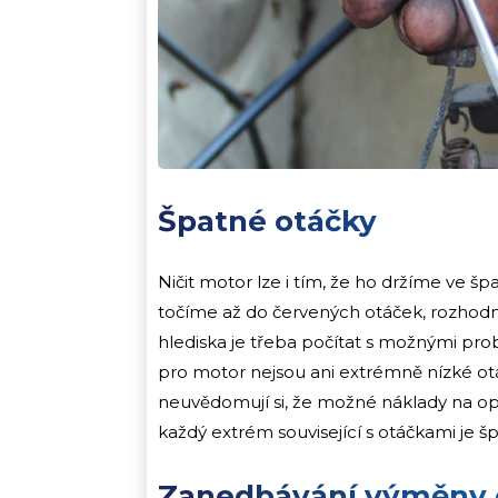
Špatné otáčky
Ničit motor lze i tím, že ho držíme ve 
točíme až do červených otáček, rozhod
hlediska je třeba počítat s možnými pr
pro motor nejsou ani extrémně nízké otáčk
neuvědomují si, že možné náklady na op
každý extrém související s otáčkami je šp
Zanedbávání výměny 