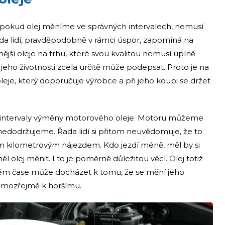
 pokud olej měníme ve správných intervalech, nemusí
da lidí, pravděpodobně v rámci úspor, zapomíná na
vnější oleje na trhu, které svou kvalitou nemusí úplně
eho životnosti zcela určitě může podepsat. Proto je na
je, který doporučuje výrobce a při jeho koupi se držet
to intervaly výměny motorového oleje. Motoru můžeme
 nedodržujeme. Řada lidí si přitom neuvědomuje, že to
ím kilometrovým nájezdem. Kdo jezdí méně, měl by si
l olej měnit. I to je poměrně důležitou věcí. Olej totiž
ém čase může docházet k tomu, že se mění jeho
 samozřejmě k horšímu.