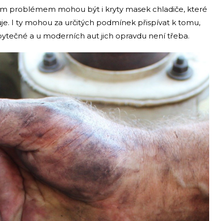
ým problémem mohou být i kryty masek chladiče, které
uje. I ty mohou za určitých podmínek přispívat k tomu,
zbytečné a u moderních aut jich opravdu není třeba.