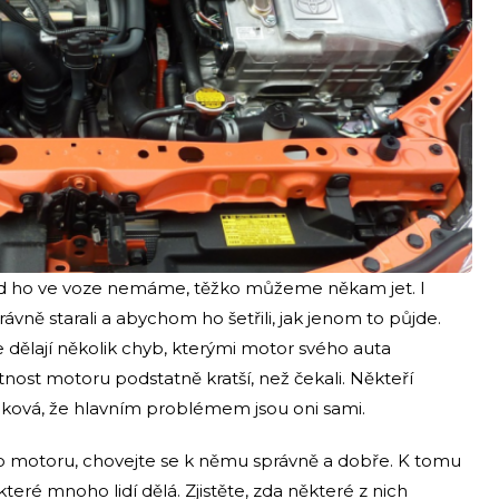
ud ho ve voze nemáme, těžko můžeme někam jet. I
ávně starali a abychom ho šetřili, jak jenom to půjde.
 dělají několik chyb, kterými motor svého auta
tnost motoru podstatně kratší, než čekali. Někteří
 taková, že hlavním problémem jsou oni sami.
o motoru, chovejte se k němu správně a dobře. K tomu
teré mnoho lidí dělá. Zjistěte, zda některé z nich