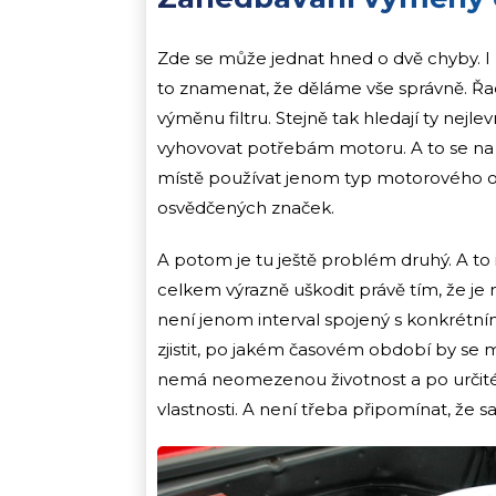
Zde se může jednat hned o dvě chyby. I
to znamenat, že děláme vše správně. Řa
výměnu filtru. Stejně tak hledají ty nejle
vyhovovat potřebám motoru. A to se na j
místě používat jenom typ motorového ole
osvědčených značek.
A potom je tu ještě problém druhý. A 
celkem výrazně uškodit právě tím, že je
není jenom interval spojený s konkrétn
zjistit, po jakém časovém období by se mě
nemá neomezenou životnost a po určit
vlastnosti. A není třeba připomínat, že