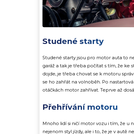
Studené starty
Studené starty jsou pro motor auta to n
garáž a tak je třeba počítat s tím, že 
dojde, je třeba chovat se k motoru správ
se ho zahřát na volnoběh. Po nastartován
otáčkách motor zahřívat. Teprve až dosáhn
Přehřívání motoru
Mnoho lidí si ničí motor vozu i tím, že
nejenom styl jízdy, ale i to, že je v autě 