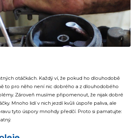
i
špatných otáčkách. Každý ví, že pokud ho dlouhodobě
ně to pro něho není nic dobrého a z dlouhodobého
oblémy. Zároveň musíme připomenout, že nijak dobré
y. Mnoho lidí v nich jezdí kvůli úspoře paliva, ale
ravu tyto úspory mnohdy předčí. Proto si pamatujte:
atný.
oleje