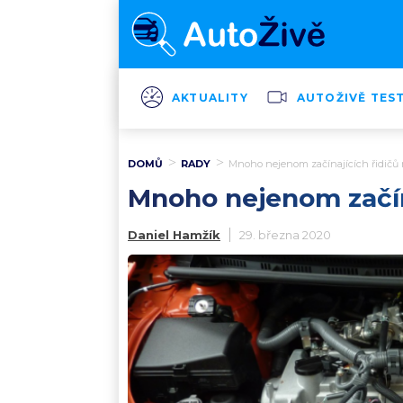
AKTUALITY
AUTOŽIVĚ TES
DOMŮ
RADY
Mnoho nejenom začínajících řidičů ni
Mnoho nejenom začína
Daniel Hamžík
29. března 2020