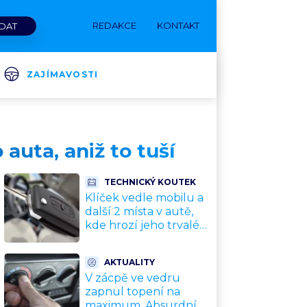
REDAKCE
KONTAKT
ZAJÍMAVOSTI
auta, aniž to tuší
TECHNICKÝ KOUTEK
Klíček vedle mobilu a
další 2 místa v autě,
kde hrozí jeho trvalé
poškození a
znefunkčnění
AKTUALITY
V zácpě ve vedru
zapnul topení na
maximum. Absurdní