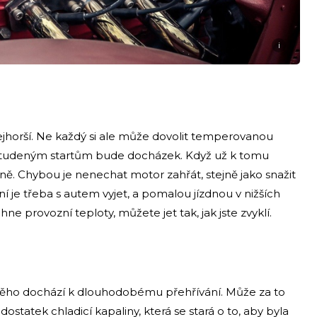
i
ejhorší. Ne každý si ale může dovolit temperovanou
ke studeným startům bude docházek. Když už k tomu
ně. Chybou je nenechat motor zahřát, stejně jako snažit
í je třeba s autem vyjet, a pomalou jízdnou v nižších
e provozní teploty, můžete jet tak, jak jste zvyklí.
 u něho dochází k dlouhodobému přehřívání. Může za to
nedostatek chladicí kapaliny, která se stará o to, aby byla