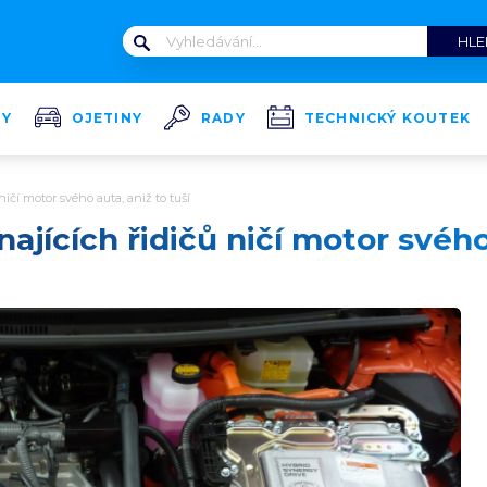
TY
OJETINY
RADY
TECHNICKÝ KOUTEK
čí motor svého auta, aniž to tuší
jících řidičů ničí motor svého 