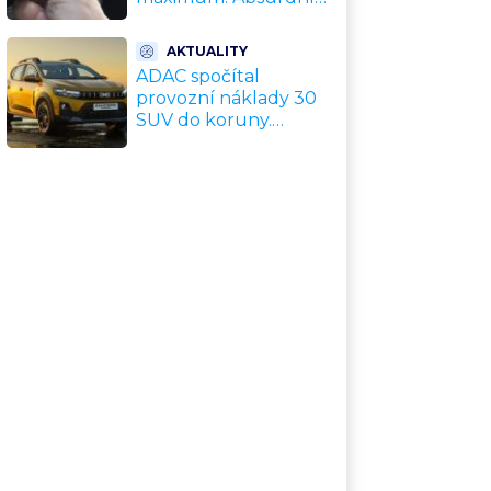
trik zachrání motor
před opravou za
AKTUALITY
desítky tisíc
ADAC spočítal
provozní náklady 30
SUV do koruny.
Nejlevnější vyjde na
tisíce Kč měsíčně,
nejdražší na
trojnásobek