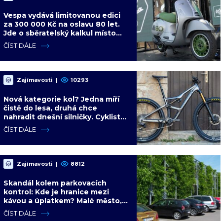
Vespa vydává limitovanou edici
za 300 000 Kč na oslavu 80 let.
Jde o sběratelský kalkul místo
jízdního upgradu
ČÍST DÁLE
Zajímavosti
|
10293
Nová kategorie kol? Jedna míří
čistě do lesa, druhá chce
nahradit dnešní silničky. Cyklisté
mají rozporuplné názory
ČÍST DÁLE
Zajímavosti
|
8812
Skandál kolem parkovacích
kontrol: Kde je hranice mezi
kávou a úplatkem? Malé město,
malá výhoda, velký problém
ČÍST DÁLE