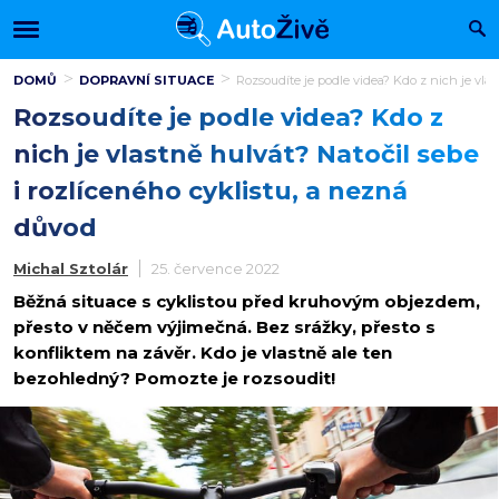
DOMŮ
DOPRAVNÍ SITUACE
Rozsoudíte je podle videa? Kdo z nich je vla
Rozsoudíte je podle videa? Kdo z
nich je vlastně hulvát? Natočil sebe
i rozlíceného cyklistu, a nezná
důvod
Michal Sztolár
25. července 2022
Běžná situace s cyklistou před kruhovým objezdem,
přesto v něčem výjimečná. Bez srážky, přesto s
konfliktem na závěr. Kdo je vlastně ale ten
bezohledný? Pomozte je rozsoudit!