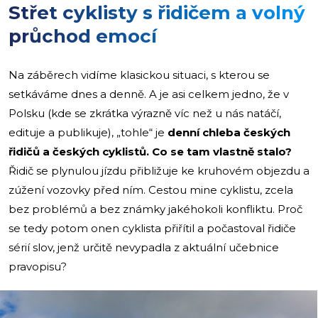
Střet cyklisty s řidičem a volný
průchod emocí
Na záběrech vidíme klasickou situaci, s kterou se
setkáváme dnes a denně. A je asi celkem jedno, že v
Polsku (kde se zkrátka výrazně víc než u nás natáčí,
edituje a publikuje), „tohle“ je
denní chleba českých
řidičů a českých cyklistů. Co se tam vlastně stalo?
Řidič se plynulou jízdu přibližuje ke kruhovém objezdu a
zúžení vozovky před ním. Cestou mine cyklistu, zcela
bez problémů a bez známky jakéhokoli konfliktu. Proč
se tedy potom onen cyklista přiřítil a počastoval řidiče
sérií slov, jenž určitě nevypadla z aktuální učebnice
pravopisu?