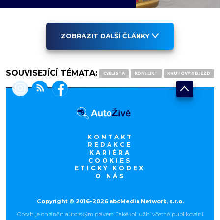
ZOBRAZIT DALŠÍ ČLÁNKY
SOUVISEJÍCÍ TÉMATA:
CYKLISTA
KONFLIKT
KRUHOVÝ OBJEZD
KONTAKT
REDAKCE
KARIÉRA
COOKIES
ETICKÝ KODEX
O NÁS
Copyright © 2016-2026 abcMedia Network, s.r.o.
Obsah je chráněn autorským právem. Jakékoli užití včetně publikování