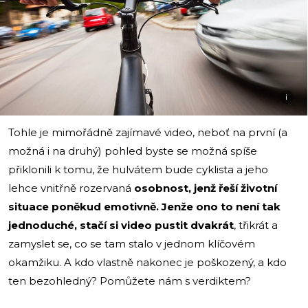
i
Tohle je mimořádně zajímavé video, neboť na první (a
možná i na druhý) pohled byste se možná spíše
přiklonili k tomu, že hulvátem bude cyklista a jeho
lehce vnitřně rozervaná
osobnost, jenž řeší životní
situace poněkud emotivně. Jenže ono to není tak
jednoduché, stačí si video pustit dvakrát
, třikrát a
zamyslet se, co se tam stalo v jednom klíčovém
okamžiku. A kdo vlastně nakonec je poškozený, a kdo
ten bezohledný? Pomůžete nám s verdiktem?