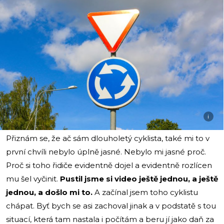
i
Přiznám se, že ač sám dlouholetý cyklista, také mi to v
první chvíli nebylo úplně jasné. Nebylo mi jasné proč.
Proč si toho řidiče evidentně dojel a evidentně rozlícen
mu šel vyčinit.
Pustil jsme si video ještě jednou, a ještě
jednou, a došlo mi to.
A začínal jsem toho cyklistu
chápat. Byť bych se asi zachoval jinak a v podstatě s tou
situací, která tam nastala i počítám a beru jí jako daň za