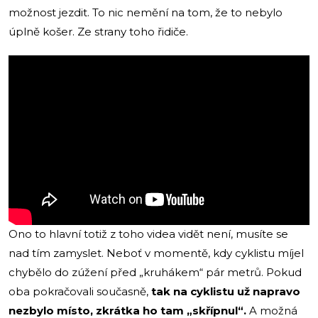
možnost jezdit. To nic nemění na tom, že to nebylo
úplně košer. Ze strany toho řidiče.
Ono to hlavní totiž z toho videa vidět není, musíte se
nad tím zamyslet. Neboť v momentě, kdy cyklistu míjel
chybělo do zúžení před „kruhákem“ pár metrů. Pokud
oba pokračovali současně,
tak na cyklistu už napravo
nezbylo místo, zkrátka ho tam „skřípnul“.
A možná