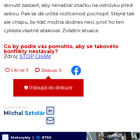
donutil zastavit, aby nenabral značku na ostrůvku před
sebou. Pak se dá určitá rozlícenost pochopit. Stejně tak
ale chápu, že řidič možná dodnes neví, proč ho ten
cyklista vlastně atakoval. Zvláštní situace.
Co by podle vás pomohlo, aby se takovéto
konflikty nestávaly?
Zdroj:
STOP CHAM
Diskuze
0
Vstoupit do diskuze
Autor článku
Michal Sztolár
Motocykly
|
8750